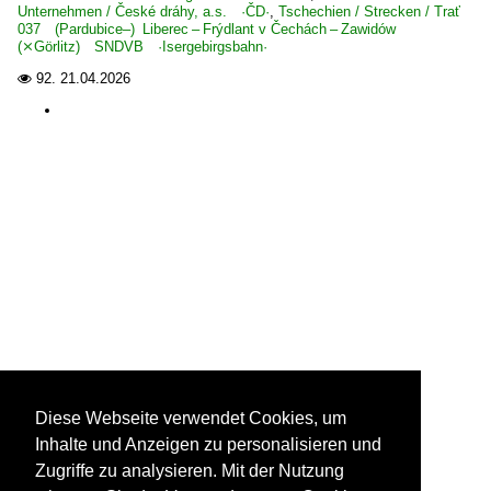
Unternehmen / České dráhy, a.s. ·ČD·
,
Tschechien / Strecken / Trať
037 (Pardubice–) Liberec – Frýdlant v Čechách – Zawidów
(⨯Görlitz) SNDVB ·Isergebirgsbahn·
92.
21.04.2026

Diese Webseite verwendet Cookies, um
Inhalte und Anzeigen zu personalisieren und
Zugriffe zu analysieren. Mit der Nutzung