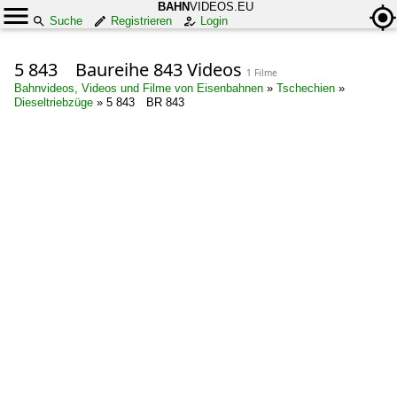
BAHN
VIDEOS.EU
Suche
Registrieren
Login
5 843 Baureihe 843 Videos
1 Filme
Bahnvideos, Videos und Filme von Eisenbahnen
»
Tschechien
»
Dieseltriebzüge
»
5 843 BR 843