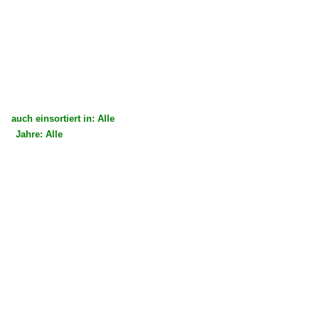
auch einsortiert in: Alle
Jahre: Alle
×
×
Alle Kategorien
Alle Jahre
Tschechien
Strecken
Trať 037 (Pardubice–) Liberec – Frýdlant v Čechách – 
Unternehmen
České dráhy, a.s. ·ČD·