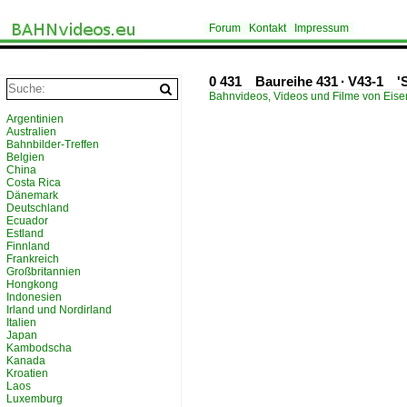
Forum
Kontakt
Impressum
0 431 Baureihe 431 · V43-1 'Sz
Bahnvideos, Videos und Filme von Eis
Argentinien
Australien
Bahnbilder-Treffen
Belgien
China
Costa Rica
Dänemark
Deutschland
Ecuador
Estland
Finnland
Frankreich
Großbritannien
Hongkong
Indonesien
Irland und Nordirland
Italien
Japan
Kambodscha
Kanada
Kroatien
Laos
Luxemburg