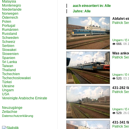
Malaysia
Montenegro
auch einsortiert in: Alle
Niederlande
×
Jahre: Alle
Norwegen
Alle Kategorien
×
Österreich
Abfahrt ei
Ungarn
Alle Jahre
Polen
Patrick Se
2000
Portugal
2010
Rumänien
Russland
Schweden
Ungarn / E-
Schweiz
666.
08.

Serbien
Slowakei
Was ankom
Slowenien
Patrick Se
Spanien
Sri Lanka
Taiwan
Thailand
Tschechien
Ungarn / E-
Tschechoslowakei
520.
03.

Türkei
Ukraine
431-282 fä
Ungarn
Patrick Se
USA
Vereinigte Arabische Emirate
Neuzugänge
Ungarn / E-
Zeitachse
529.
26.

Datenschutzerklärung
431-341 f
Patrick Se