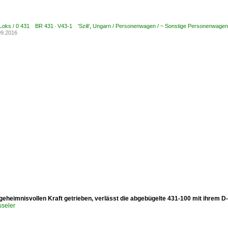
Loks / 0 431 BR 431 · V43-1 'Szili'
,
Ungarn / Personenwagen / ~ Sonstige Personenwagen
09.2016
 geheimnisvollen Kraft getrieben, verlässt die abgebügelte 431-100 mit ihrem 
sseler