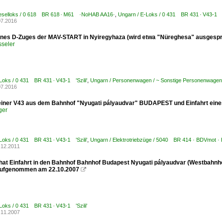
ieselloks / 0 618 BR 618 · M61 ·NoHAB AA16·
,
Ungarn / E-Loks / 0 431 BR 431 · V43-1 'S
07.2016
eines D-Zuges der MAV-START in Nyiregyhaza (wird etwa "Nüreghesa" ausgesproc
sseler
Loks / 0 431 BR 431 · V43-1 'Szili'
,
Ungarn / Personenwagen / ~ Sonstige Personenwagen
07.2016
einer V43 aus dem Bahnhof "Nyugati pályaudvar" BUDAPEST und Einfahrt eine
ger
Loks / 0 431 BR 431 · V43-1 'Szili'
,
Ungarn / Elektrotriebzüge / 5040 BR 414 · BDVmot ·
.12.2011
hat Einfahrt in den Bahnhof Bahnhof Budapest Nyugati pályaudvar (Westbahnhof
Aufgenommen am 22.10.2007

Loks / 0 431 BR 431 · V43-1 'Szili'
.11.2007