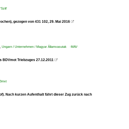
zili'
hen), gezogen von 431 102, ‎29. ‎Mai ‎2016

,
Ungarn / Unternehmen / Magyar Államvasutak ·MAV·
s BDVmot Triebzuges 27.12.2011‎

 Bmxt
). Nach kurzen Aufenthalt fährt dieser Zug zurück nach