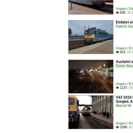
Ungarn / D
838.
30.

Einfahrt 
Patrick Se
Ungarn / E-
623.
22.

Ausfahrt 
Dieter Ber
Ungarn / E-
1137.
29

V43 1010 
Szeged. 
Marcel W.
Ungarn / E-
2288.
02
