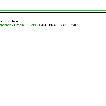
ili' Videos
enbahnen
»
Ungarn
»
E-Loks
»
0 431 BR 431 · V43-1 'Szili'