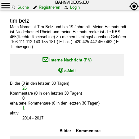
BAHN
VIDEOS.EU
Suche
Registrieren
Login
tim belz
Mein Name ist Tim Belz und bin 19 Jahre alt. Meine Heimatstadt
ist Niederkassel-Rheidt und meine Heimatstrecke ist die KBS
465(Rechte Rheinschine) Zu meinen Lieblingsbaureihen Gehören:
-103-111-112-143-155-181 ( E-Lok ) -420-425-442-460-462 ( E-
Triebwagen )

Interne Nachricht (PN)

e-Mail
Bilder (0 in den letzten 30 Tagen)
26
Kommentare (0 in den letzten 30 Tagen)
0
erhaltene Kommentare (0 in den letzten 30 Tagen)
1
aktiv
2014 - 2017
Bilder
Kommentare