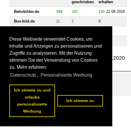
geschrieben
erhalten
Bahnbilder.de
349
241
150
22.08.2018
Bus-bild.de
11
2
0
Schiffbilder.de
1
0
0
Diese Webseite verwendet Cookies, um
Videos
Inhalte und Anzeigen zu personalisieren und
Bahnvideos.eu
26
0
1
Zugriffe zu analysieren. Mit der Nutzung
25.06.2020
stimmen Sie der Verwendung von Cookies
zu. Mehr erfahren:
Datenschutz
,
Personalisierte Werbung
Datenschutzerklärung
|
Impressum
|
Kontakt
Ich stimme zu und
erlaube
Ich stimme zu
personalisierte
Werbung