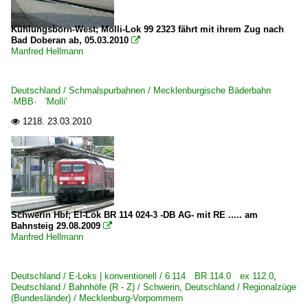
Kühlungsborn-West; Molli-Lok 99 2323 fährt mit ihrem Zug nach
Bad Doberan ab, 05.03.2010

Manfred Hellmann
Deutschland / Schmalspurbahnen / Mecklenburgische Bäderbahn
·MBB· 'Molli'
1218.
23.03.2010

Schwerin Hbf; El-Lok BR 114 024-3 -DB AG- mit RE ..... am
Bahnsteig 29.08.2009

Manfred Hellmann
Deutschland / E-Loks | konventionell / 6 114 BR 114.0 ex 112.0
,
Deutschland / Bahnhöfe (R - Z) / Schwerin
,
Deutschland / Regionalzüge
(Bundesländer) / Mecklenburg-Vorpommern