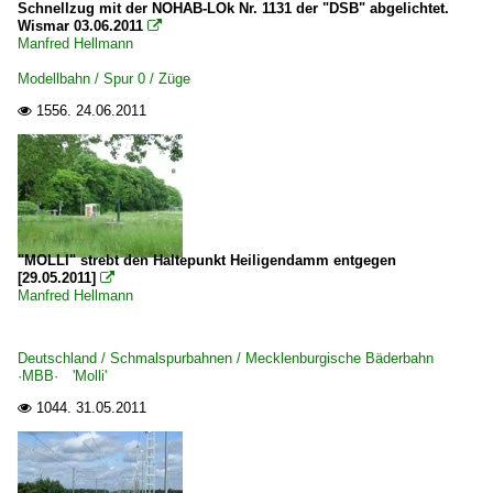
Schnellzug mit der NOHAB-LOk Nr. 1131 der "DSB" abgelichtet.
0 628 BR 628 · 928 · BR 629
Wismar 03.06.2011

Manfred Hellmann
0 640 BR 640 ·Coradia Lint 27·
Modellbahn / Spur 0 / Züge
0 648 BR 648 ·Coradia Lint 41· Private
1556.
24.06.2011

0 650 BR 650 ·RS1· Private
E-Loks | Altbau
E 44 BR 144 · DR 244
"MOLLI" strebt den Haltepunkt Heiligendamm entgegen
E-Loks | Drehstrom | 91 80
[29.05.2011]

Manfred Hellmann
6 101 BR 101
6 120 BR 120.1
Deutschland / Schmalspurbahnen / Mecklenburgische Bäderbahn
6 189 BR 189 ·ES 64 F4·
·MBB· 'Molli'
1044.
31.05.2011

E-Loks | konventionell
6 112 BR 112.1 DR 212
6 114 BR 114.0 ex 112.0