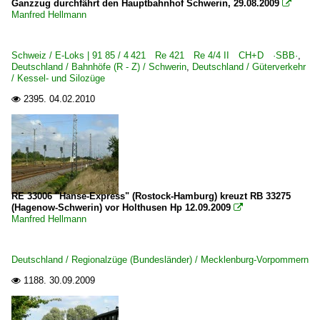
Ganzzug durchfährt den Hauptbahnhof Schwerin, 29.08.2009

Manfred Hellmann
Schweiz / E-Loks | 91 85 / 4 421 Re 421 Re 4/4 II CH+D ·SBB·
,
Deutschland / Bahnhöfe (R - Z) / Schwerin
,
Deutschland / Güterverkehr
/ Kessel- und Silozüge
2395.
04.02.2010

RE 33006 "Hanse-Express" (Rostock-Hamburg) kreuzt RB 33275
(Hagenow-Schwerin) vor Holthusen Hp 12.09.2009

Manfred Hellmann
Deutschland / Regionalzüge (Bundesländer) / Mecklenburg-Vorpommern
1188.
30.09.2009
