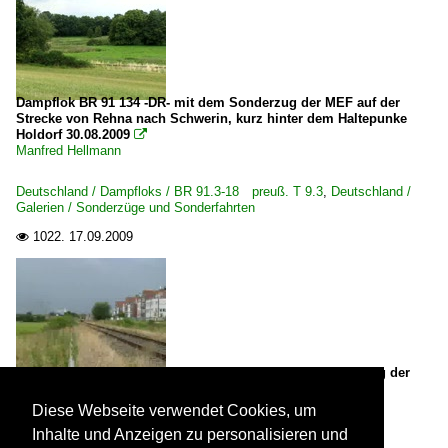
Dampflok BR 91 134 -DR- mit dem Sonderzug der MEF auf der
Strecke von Rehna nach Schwerin, kurz hinter dem Haltepunke
Holdorf 30.08.2009

Manfred Hellmann
Deutschland / Dampfloks / BR 91.3-18 preuß. T 9.3
,
Deutschland /
Galerien / Sonderzüge und Sonderfahrten
1022.
17.09.2009

Dampflok BR 91 134 -DR- durchfährt mit "ihrem" Sonderzug der
MEF den Haltepunkt Sschwerin-Magaretenhof 13.09.2009

Manfred Hellmann
Diese Webseite verwendet Cookies, um
Inhalte und Anzeigen zu personalisieren und