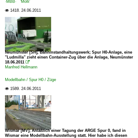
·MBB· 'Molli'
Bahnhöfe (R - Z)
1418.
24.06.2011

Schwerin
Wismar
Dampfloks
Neumünster [SH], Bahninstandhaltungswerk; Spur H0-Anlage, eine
BR 91.3-18 preuß. T 9.3
"Ludmilla" zieht einen Container-Zug über die Anlage, Neumünster
18.06.2011

Manfred Hellmann
Dampfloks | ohne BR-Nummer | Private | Industrie
Anfangsjahre | ADLER | Replikat
Modellbahn / Spur H0 / Züge
CFR 131
1589.
24.06.2011

Dieselloks | 92 80
1 218 BR 218
1 250 BR 250 ·DE-AC33C· 'Tiger'
Wismar [MV]; Anläßlich einer Tagung der ARGE Spur 0, fand in
Dieseltriebzüge | 95 80
Wismar eine Modellbahn-Ausstellung statt. Hier habe ich diesen