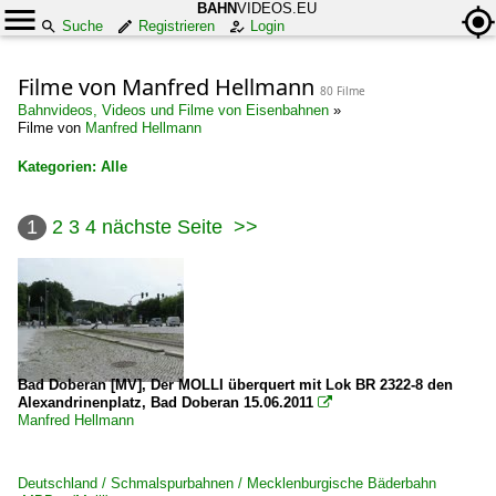
BAHN
VIDEOS.EU
Suche
Registrieren
Login
Filme von Manfred Hellmann
80 Filme
Bahnvideos, Videos und Filme von Eisenbahnen
»
Filme von
Manfred Hellmann
Kategorien: Alle
×
1
2
3
4
nächste Seite
>>
Alle Kategorien
Deutschland
Bahnhöfe (A - E)
Bad Kleinen
Bad Doberan [MV], Der MOLLI überquert mit Lok BR 2322-8 den
Alexandrinenplatz, Bad Doberan 15.06.2011

Bahnhöfe (L - Q)
Manfred Hellmann
Lübeck Hbf ·AL·
Ludwigslust
Deutschland / Schmalspurbahnen / Mecklenburgische Bäderbahn