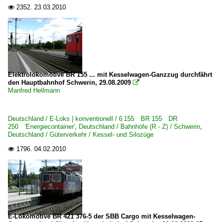
2352.
23.03.2010

Elektrolokomotive BR 155 ... mit Kesselwagen-Ganzzug durchfährt
den Hauptbahnhof Schwerin, 29.08.2009

Manfred Hellmann
Deutschland / E-Loks | konventionell / 6 155 BR 155 DR
250 'Energiecontainer'
,
Deutschland / Bahnhöfe (R - Z) / Schwerin
,
Deutschland / Güterverkehr / Kessel- und Silozüge
1796.
04.02.2010

E-Lokomotive BR 421 376-5 der SBB Cargo mit Kesselwagen-