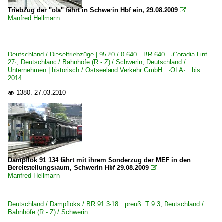
Triebzug der "ola" fährt in Schwerin Hbf ein, 29.08.2009

Manfred Hellmann
Modellbahn
Spur 0
Deutschland / Dieseltriebzüge | 95 80 / 0 640 BR 640 ·Coradia Lint
Züge
27·
,
Deutschland / Bahnhöfe (R - Z) / Schwerin
,
Deutschland /
Unternehmen | historisch / Ostseeland Verkehr GmbH ·OLA· bis
2014
Spur H0
1380.
27.03.2010

Anlagen
Züge
Spur TT
Anlagen
Dampflok 91 134 fährt mit ihrem Sonderzug der MEF in den
Bereitstellungsraum, Schwerin Hbf 29.08.2009

Manfred Hellmann
Schweiz
E-Loks | 91 85
Deutschland / Dampfloks / BR 91.3-18 preuß. T 9.3
,
Deutschland /
Bahnhöfe (R - Z) / Schwerin
4 421 Re 421 Re 4/4 II CH+D ·SBB·