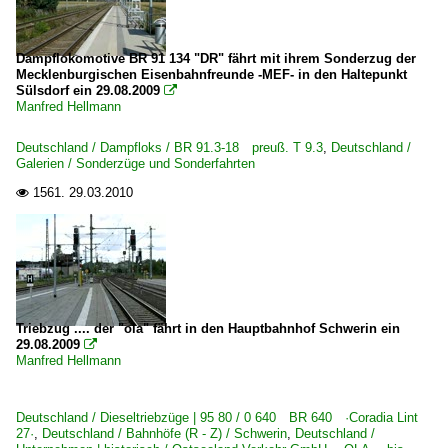
6 155 BR 155 DR 250 'Energiecontainer'
Dampflokomotive BR 91 134 "DR" fährt mit ihrem Sonderzug der
Galerien
Mecklenburgischen Eisenbahnfreunde -MEF- in den Haltepunkt
Sülsdorf ein 29.08.2009

Sonderzüge und Sonderfahrten
Manfred Hellmann
Güterverkehr
Deutschland / Dampfloks / BR 91.3-18 preuß. T 9.3
,
Deutschland /
Galerien / Sonderzüge und Sonderfahrten
Güterzüge (sonstige)
1561.
29.03.2010

Kessel- und Silozüge
~ Sonstige
Museen und Ausstellungen
DB Museum Halle (Saale) P
Triebzug .... der "ola" fährt in den Hauptbahnhof Schwerin ein
29.08.2009

~ Sonstige
Manfred Hellmann
Regionalzüge (Bundesländer)
Deutschland / Dieseltriebzüge | 95 80 / 0 640 BR 640 ·Coradia Lint
Mecklenburg-Vorpommern
27·
,
Deutschland / Bahnhöfe (R - Z) / Schwerin
,
Deutschland /