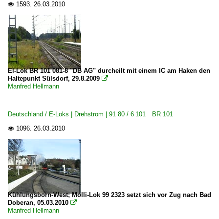
1593.
26.03.2010

El-Lok BR 101 081-8 "DB AG" durcheilt mit einem IC am Haken den
Haltepunkt Sülsdorf, 29.8.2009

Manfred Hellmann
Deutschland / E-Loks | Drehstrom | 91 80 / 6 101 BR 101
1096.
26.03.2010

Kühlungsborn-West; Molli-Lok 99 2323 setzt sich vor Zug nach Bad
Doberan, 05.03.2010

Manfred Hellmann