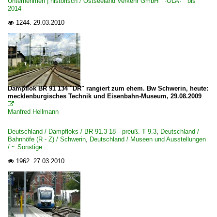
Unternehmen | historisch / Ostseeland Verkehr GmbH ·OLA· bis
Sachsen-Anhalt
2014
Schleswig Holstein
1244.
29.03.2010

Schmalspurbahnen
Mecklenburgische Bäderbahn ·MBB· 'Molli'
Straßenbahn
Dampflok BR 91 134 "DR" rangiert zum ehem. Bw Schwerin, heute:
Straßenbahn Schwerin ·NVS·
mecklenburgisches Technik und Eisenbahn-Museum, 29.08.2009

Manfred Hellmann
Strecken | KBS 100-199
Deutschland / Dampfloks / BR 91.3-18 preuß. T 9.3
,
Deutschland /
175 (Lübeck–) Bützow – Neubrandenburg – Strasburg (–S
Bahnhöfe (R - Z) / Schwerin
,
Deutschland / Museen und Ausstellungen
/ ~ Sonstige
Unternehmen (L - Z)
1962.
27.03.2010

Ostdeutsche Eisenbahn GmbH, Parchim ·ODEG·
Unternehmen | historisch
Ostseeland Verkehr GmbH ·OLA· bis 2014