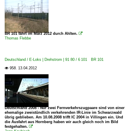
Basel SBB
E-Loks | 91 85
4 482 Re 482 ·SBB· Traxx AC1/2
BR 101 fährt im März 2012 durch Ahlten.

Thomas Flebbe
Personenwagen
~ Personenwagen | sonstige
Deutschland / E-Loks | Drehstrom | 91 80 / 6 101 BR 101
958.
13.04.2012

Triebzüge
7 526 RABe 526.0 ·SOB· Flirt
Deutschland 2008 - Nur zwei Fernverkehrszugpaare sind von einer
ehemalige zweistündlich verkehrenden IR-Linie im Schwarzwald
übrig geblieben. Am 10.08.2008 trifft IC 2004 in Villingen ein. Und
die Ausfahrt aus Hornberg haben wir auch gleich noch im Bild
festgehalten.
