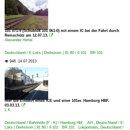
Galerien
IC Rottalerland
ICE-Ersatzverkehr
101 071-9 (Schublok 101 061-0) mit einem IC bei der Fahrt durch
Remschütz am 12.07.13.

Alexander Hertel
Grenzverkehr
Deutschland <-> Österreich
Deutschland / E-Loks | Drehstrom | 91 80 / 6 101 BR 101
Deutschland <-> Schweiz
948.
14.07.2013

Güterverkehr
KLV Containerzüge
Güterverkehr (Gbf, Rbf, Ubf)
Hier die Einfahrt eines ICE und einer 101er. Hamburg HBF.
03.03.13.

Rbf Halle (Saale)
L.K.
Güterwagen
Deutschland / Bahnhöfe (F - K) / Hamburg Hbf ·AH·
,
Deutschland / E-
Loks | Drehstrom | 91 80 / 6 101 BR 101 Lokportraits
,
Deutschland /
~ Sonstige Güterwagen