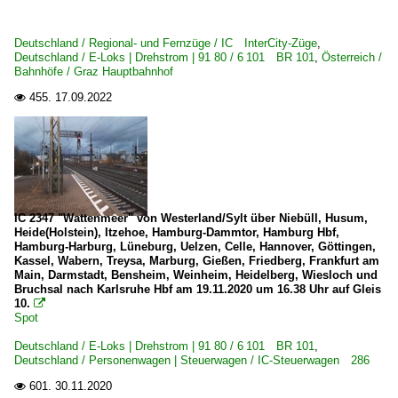
2010-08-14 Hannover
2010
Deutschland / Regional- und Fernzüge / IC InterCity-Züge
,
2010
Deutschland / E-Loks | Drehstrom | 91 80 / 6 101 BR 101
,
Österreich /
Deutschland
Bahnhöfe / Graz Hauptbahnhof
2011
455.
17.09.2022

2012
Bahndienstfahrzeuge
2013
~ Sonstige
2014
Bahnhöfe (A - E)
2016
Achern
2019
IC 2347 "Wattenmeer" von Westerland/Sylt über Niebüll, Husum,
Heide(Holstein), Itzehoe, Hamburg-Dammtor, Hamburg Hbf,
Altenbeken
Hamburg-Harburg, Lüneburg, Uelzen, Celle, Hannover, Göttingen,
Ashausen
Kassel, Wabern, Treysa, Marburg, Gießen, Friedberg, Frankfurt am
Main, Darmstadt, Bensheim, Weinheim, Heidelberg, Wiesloch und
Bad Kösen (Saale)
Bruchsal nach Karlsruhe Hbf am 19.11.2020 um 16.38 Uhr auf Gleis
10.

Baden-Baden
Spot
Basel Bad Bf
Deutschland / E-Loks | Drehstrom | 91 80 / 6 101 BR 101
,
Deutschland / Personenwagen | Steuerwagen / IC-Steuerwagen 286
Berlin Hauptbahnhof (Lehrter Bahnhof) ·BL·
601.
30.11.2020

Berlin (Sonstige)