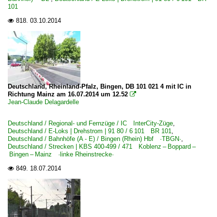
101
0 605 BR 605 ·ICE-TD·
818.
03.10.2014

0 642 BR 642 ·Desiro· Private
0 644 BR 644 ·Talent·
E-Loks | Drehstrom | 91 80
6 101 BR 101 Lokportraits
Deutschland, Rheinland-Pfalz, Bingen, DB 101 021 4 mit IC in
6 101 BR 101 Werbeloks
Richtung Mainz am 16.07.2014 um 12.52

Jean-Claude Delagardelle
6 120 BR 120.1
6 146 BR 146 ·Traxx AC1/2·
Deutschland / Regional- und Fernzüge / IC InterCity-Züge
,
Deutschland / E-Loks | Drehstrom | 91 80 / 6 101 BR 101
,
6 152 BR 152 ·ES 64 F·
Deutschland / Bahnhöfe (A - E) / Bingen (Rhein) Hbf ·TBGN·
,
Deutschland / Strecken | KBS 400-499 / 471 Koblenz – Boppard –
6 185 BR 185 ·Traxx AC1/2·
Bingen – Mainz ·linke Rheinstrecke·
6 189 BR 189 ·ES 64 F4·
849.
18.07.2014

E-Loks | konventionell
6 112 BR 112.1 DR 212
6 114 BR 114.0 ex 112.0