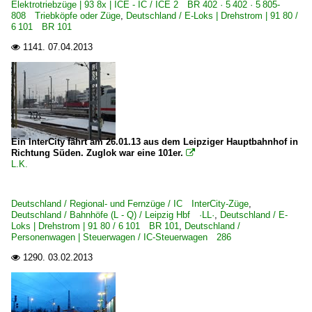
Elektrotriebzüge | 93 8x | ICE - IC / ICE 2 BR 402 · 5 402 · 5 805-
808 Triebköpfe oder Züge
,
Deutschland / E-Loks | Drehstrom | 91 80 /
6 101 BR 101
Personenwagen | Steuerwagen
1141.
07.04.2013

IC-Steuerwagen 286
RB-, RE-Linien in BAY
RE 1 ·München-Nürnberg-Express·
Regional- und Fernzüge
Ein InterCity fährt am 26.01.13 aus dem Leipziger Hauptbahnhof in
Richtung Süden. Zuglok war eine 101er.

AZ Autozüge im Personenverkehr
L.K.
CNL CityNightLine-Züge (alt)
Deutschland / Regional- und Fernzüge / IC InterCity-Züge
D, S Durchgangs- und Schnellzüge
,
Deutschland / Bahnhöfe (L - Q) / Leipzig Hbf ·LL·
,
Deutschland / E-
DPE Charter- und Touristikzüge
Loks | Drehstrom | 91 80 / 6 101 BR 101
,
Deutschland /
Personenwagen | Steuerwagen / IC-Steuerwagen 286
EC EuroCity-Züge
1290.
03.02.2013

IC InterCity-Züge
MET Metropolitan-Züge
PbZ Personenzug für besondere Zwecke