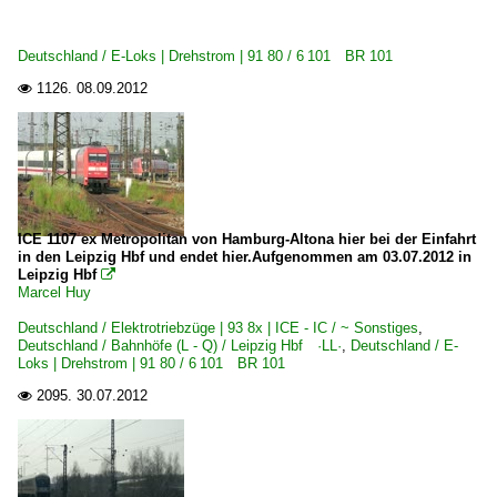
840 Hochstadt-Marktzeuln – Probstzella – Saalfeld ·F
Deutschland / E-Loks | Drehstrom | 91 80 / 6 101 BR 101
Unternehmen (A - K)
1126.
08.09.2012

DB Fernverkehr AG, Frankfurt (Main)
Italien
Personenwagen
ICE 1107 ex Metropolitan von Hamburg-Altona hier bei der Einfahrt
~ Sonstige
in den Leipzig Hbf und endet hier.Aufgenommen am 03.07.2012 in
Leipzig Hbf

Marcel Huy
Österreich
Deutschland / Elektrotriebzüge | 93 8x | ICE - IC / ~ Sonstiges
,
Deutschland / Bahnhöfe (L - Q) / Leipzig Hbf ·LL·
Bahnhöfe
,
Deutschland / E-
Loks | Drehstrom | 91 80 / 6 101 BR 101
Graz Hauptbahnhof
2095.
30.07.2012

Innsbruck Hbf
Wien-Hütteldorf