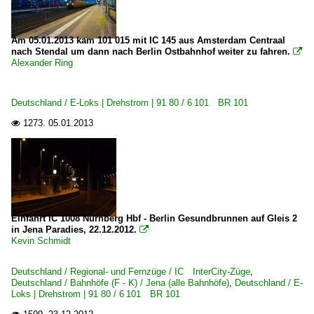
Regionalzüge (Bundesländer)
Am 05.01.2013 kam ‎101 015 mit IC 145 aus Amsterdam Centraal
Bayern
nach Stendal um dann nach Berlin Ostbahnhof weiter zu fahren.

Alexander Ring
Berlin und Brandenburg
Rheinland-Pfalz
Deutschland / E-Loks | Drehstrom | 91 80 / 6 101 BR 101
S-Bahnen und Regionalstadtbahnen
1273.
05.01.2013

Albtal-Verkehrsgesellschaft mbH Karlsruhe ·AVG·
S-Bahn Berlin (Stationen)
S-Bahn Berlin ·BVG, DB·
Sonstiges
Einfahrt IC 1008 Nürnberg Hbf - Berlin Gesundbrunnen auf Gleis 2
in Jena Paradies, 22.12.2012.

Doppelausfahrten und Parallelfahrten
Kevin Schmidt
Nachtaufnahmen
Deutschland / Regional- und Fernzüge / IC InterCity-Züge
,
Zugzielanzeiger, Zugzieltafeln
Deutschland / Bahnhöfe (F - K) / Jena (alle Bahnhöfe)
,
Deutschland / E-
Loks | Drehstrom | 91 80 / 6 101 BR 101
Strecken | KBS 100-199