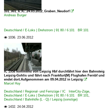
E-Loks
BR 1016 ·ES 64 U2· Taurus
101_001_6_IC_24.03.2012_Graben_Neudorf

Andreas Burger
BR 1142
Personenwagen
Deutschland / E-Loks | Drehstrom | 91 80 / 6 101 BR 101
~ Sonstige
1036.
23.06.2012

Strecken
Strecke Innsbruck – Brennero/Brenner ·Brennerbahn·
Polen
IC 1958 kommend von Leipzig Hbf durchfährt hier den Bahnsteig
Leipzig-Gohlis und fährt nach Frankfurt(M) Flughafen Fernbf und
Personenwagen
endet dort.Aufgenommen am 09.04.2012 in Leipzig

Marcel Huy
IC-Züge und IC-Wagen
Deutschland / Regional- und Fernzüge / IC InterCity-Züge
,
Deutschland / E-Loks | Drehstrom | 91 80 / 6 101 BR 101
,
Deutschland / Bahnhöfe (L - Q) / Leipzig (sonstige)
Schweiz
1432.
24.04.2012

Bahnhöfe