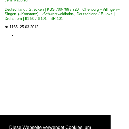
Jens Kaubisch
Deutschland / Strecken | KBS 700-799 / 720 Offenburg – Villingen –
Singen (–Konstanz) ·Schwarzwaldbahn·
,
Deutschland / E-Loks |
Drehstrom | 91 80 / 6 101 BR 101
1165.
25.03.2012

Diese Webseite verwendet Cookies, um