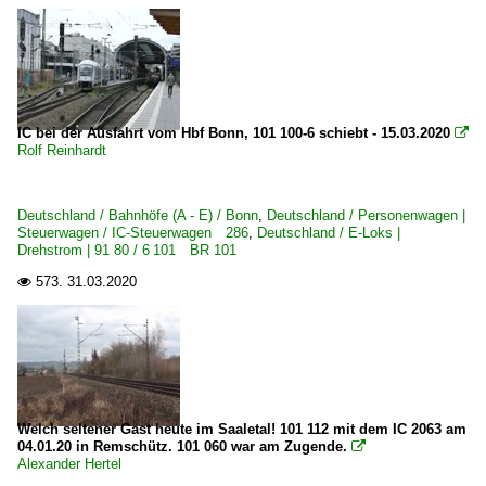
Berlin Alexanderplatz
Berlin Friedrichstraße
Berlin Gesundbrunnen
Berlin Potsdamer Platz
IC bei der Ausfahrt vom Hbf Bonn, 101 100-6 schiebt - 15.03.2020

Berlin Südkreuz
Rolf Reinhardt
Bingen (Rhein) Hbf ·TBGN·
Binz (auf Rügen)
Deutschland / Bahnhöfe (A - E) / Bonn
,
Deutschland / Personenwagen |
Steuerwagen / IC-Steuerwagen 286
,
Deutschland / E-Loks |
Bitterfeld
Drehstrom | 91 80 / 6 101 BR 101
Bonn
573.
31.03.2020

Bremen Hbf ·HB·
Burgkemnitz
Darmstadt Hbf ·FD·
Dortmund (sonstige)
Welch seltener Gast heute im Saaletal! 101 112 mit dem IC 2063 am
Dortmund Hbf ·EDO·
04.01.20 in Remschütz. 101 060 war am Zugende.

Dresden (sonstige)
Alexander Hertel