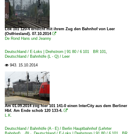
Saalfeld
Singen (Htw)
Stockheim (Oberfranken)
Lok 101 120-4 erreicht mit ihrem Zug den Bahnhof von Leer
(Ostfriesland). 07.10.2014

Stuttgart Hbf ·TS·
De Rond Hans und Jeanny
Uelzen (Hundertwasser-Bahnhof)
Deutschland / E-Loks | Drehstrom | 91 80 / 6 101 BR 101
,
Weimar (alle Bahnhöfe)
Deutschland / Bahnhöfe (L - Q) / Leer
Wuppertal (alle Bahnhöfe)
943.
15.10.2014

Bahntechnische Anlagen und Kunstbauten
Hohenzollernbrücke
Lichtsignale
Am 01.09.2014 zog hier 101 141-0 einen InterCity aus dem Berliner
Dieselloks | 92 80
Hbf. Am Ende schob 120 133-4.

L.K.
1 218 BR 218
Deutschland / Bahnhöfe (A - E) / Berlin Hauptbahnhof (Lehrter
Dieseltriebzüge | 95 80
Bahnhof) ·BL·
,
Deutschland / E-Loks | Drehstrom | 91 80 / 6 101 BR