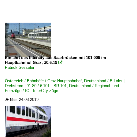
Hamburg (sonstige)
Hamburg-Harburg
Hamm (Westfalen)
Hannover Hbf ·HH·
Jena (alle Bahnhöfe)
Karlsruhe Hbf ·RK·
Kassel-Wilhelmshöhe
Einfahrt des Intercity aus Saarbrücken mit 101 006 im
Hauptbahnhof Graz, 30.6.19

Koblenz Hbf ·KKO·
Patrick Sesseler
Köln Hbf ·KK·
Österreich / Bahnhöfe / Graz Hauptbahnhof
,
Deutschland / E-Loks |
Köln (sonstige)
Drehstrom | 91 80 / 6 101 BR 101
,
Deutschland / Regional- und
Fernzüge / IC InterCity-Züge
Köln Messe Deutz
885.
24.08.2019

Konstanz
Kronach
Küps
Bahnhöfe (L - Q)