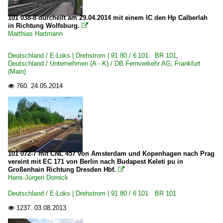
6 140 BR 140 E 40 Lokportraits
101 038-8 durcheilt am 29.04.2014 mit einem IC den Hp Calberlah
6 143 BR 143 DR 243
in Richtung Wolfsburg.

Matthias Hartmann
Elektrotriebzüge | 93 8x | ICE - IC
Deutschland / E-Loks | Drehstrom | 91 80 / 6 101 BR 101
,
Deutschland / Unternehmen (A - K) / DB Fernverkehr AG, Frankfurt
ICE 1 BR 401 · 5 401 · 5 801-804 ganze Züge
(Main)
ICE 1 BR 401 · 5 401 · 5 801-804 Triebköpfe oder Züge
760.
24.05.2014

ICE 2 BR 402 · 5 402 · 5 805-808 Triebköpfe oder Züge
ICE 3 BR 403 · 5 403
ICE 3 M BR 406 · 5 406
ICE T BR 411 · 5 411
~ Sonstiges
101 072-7 mit CNL 457 von Amsterdam und Kopenhagen nach Prag
vereint mit EC 171 von Berlin nach Budapest Keleti pu in
Großenhain Richtung Dresden Hbf.

Elektrotriebzüge | 94 80
Hans-Jürgen Dornick
0 420 BR 420
Deutschland / E-Loks | Drehstrom | 91 80 / 6 101 BR 101
0 425 BR 425 'Quietschie'
1237.
03.08.2013

0 426 BR 426.0