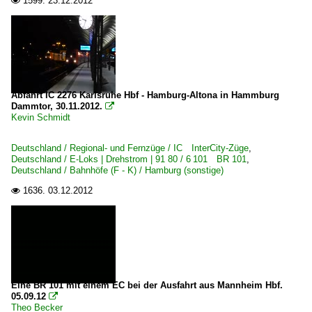
1599.
23.12.2012

110 (Hannover–) Celle – Lüneburg – H.-Harburg (–Hambur
Strecken | KBS 200-299
250 (Berlin–) Wittenberg – Bitterfeld – Halle
Abfahrt IC 2276 Karlsruhe Hbf - Hamburg-Altona in Hammburg
Dammtor, 30.11.2012.

Strecken | KBS 400-499
Kevin Schmidt
471 Koblenz – Boppard – Bingen – Mainz ·linke Rheinstr
Deutschland / Regional- und Fernzüge / IC InterCity-Züge
,
Deutschland / E-Loks | Drehstrom | 91 80 / 6 101 BR 101
,
Strecken | KBS 500-599
Deutschland / Bahnhöfe (F - K) / Hamburg (sonstige)
582 Leipzig – Großkorbetha
1636.
03.12.2012

Strecken | KBS 700-799
702 Karlsruhe – Ettlingen – Rastatt – Offenburg ·Oberrh
720 Offenburg – Villingen – Singen (–Konstanz) ·Schw
Eine BR 101 mit einem EC bei der Ausfahrt aus Mannheim Hbf.
Strecken | KBS 800-999
05.09.12

Theo Becker