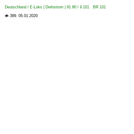
Dresden Hbf ·DH·
Deutschland / E-Loks | Drehstrom | 91 80 / 6 101 BR 101
Düsseldorf (sonstige)
389.
05.01.2020

Elmshorn
Erfurt (sonstige)
Essen Hbf ·EE·
Ettlingen (alle Bahnhöfe)
Bahnhöfe (F - K)
Frankfurt am Main (sonstige)
Frankfurt am Main Flughafen Fernbahnhof
Fulda
Greifswald
Großkorbetha
Gundelsdorf
Hagen
Hamburg Hbf ·AH·