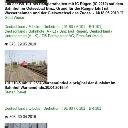
Lok der BR 101 bei Rangierarbeiten mit IC Rügen (IC 2212) auf dem
Leer
Bahnhof im Ostseebad Binz. Grund für die Rangierfahrt ist
Wassernehmen und der Gleiswechsel des Zuges. - 14/18.05.2019

Lehrte
Gerd Wiese
Leipzig Hbf ·LL·
Deutschland / E-Loks | Drehstrom | 91 80 / 6 101 BR 101
,
Leipzig (sonstige)
Deutschland / Bahnhöfe (A - E) / Binz (auf Rügen)
,
Deutschland /
Unternehmen (A - K) / DB Fernverkehr AG, Frankfurt (Main)
Linz(Rhein)
675.
19.05.2019

Lübbenau (Spreewald)
Lüneburg
Lünen
Magdeburg (sonstige)
Mainz Hbf ·FMZ·
101 110-5 mit IC 2387(Warnemünde-Leipzig)bei der Ausfahrt im
Bahnhof Warnemünde.30.04.2016

Mannheim Hbf ·RM·
Stefan Pavel
Maschen
Norddeich-Mole
Deutschland / E-Loks | Drehstrom | 91 80 / 6 101 BR 101
Offenburg
805.
30.04.2016

Bahnhöfe (R - Z)