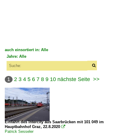
auch einsortiert in: Alle
Jahre: Alle
×
×
Alle Kategorien
Alle Jahre
Bahnbilder-Treffen
1
2
3
4
5
6
7
8
9
10
nächste Seite
>>
2000
Treffen 2009
2004
2009-06-13 Thüringen-Tour KBS 580/605
2006
2009-07-11 Berlin
2007
2008
Einfahrt des Intercity aus Saarbrücken mit 101 049 im
Treffen 2010
Hauptbahnhof Graz, 22.8.2020

2009
Patrick Sesseler
2010-05-29 Weimar und Oßmannstedt