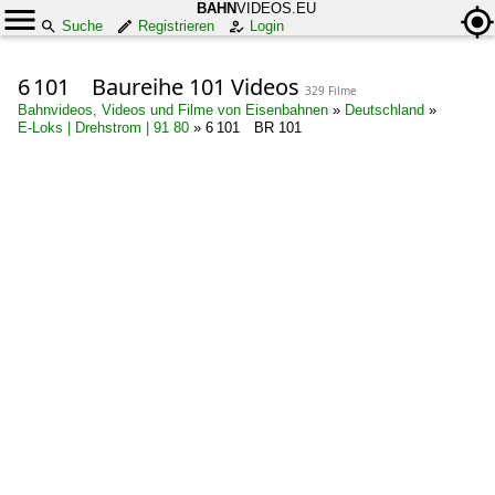
BAHN
VIDEOS.EU
Suche
Registrieren
Login
6 101 Baureihe 101 Videos
329 Filme
Bahnvideos, Videos und Filme von Eisenbahnen
»
Deutschland
»
E-Loks | Drehstrom | 91 80
»
6 101 BR 101