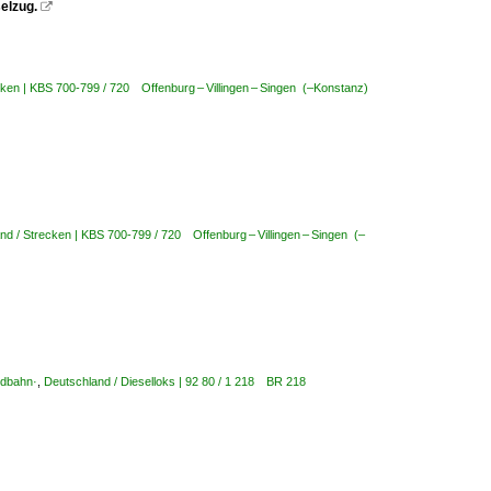
elzug.

cken | KBS 700-799 / 720 Offenburg – Villingen – Singen (–Konstanz)
nd / Strecken | KBS 700-799 / 720 Offenburg – Villingen – Singen (–
ldbahn·
,
Deutschland / Dieselloks | 92 80 / 1 218 BR 218