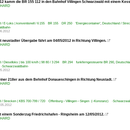
12 kamm die BR 155 112 in den Bahnhof Villingen Schwarzwald mit einem Kess
ENHARD
 / E-Loks | konventionell / 6 155 BR 155 DR 250 'Energiecontainer'
,
Deutschland / Stre
ldbahn·
06.2012
t neustadter Übergabe fährt am 04/05/2012 in Richtung Villingen.

ENHARD
 / Dieselloks | bis 100 km/h | 98 80 / 3 294 BR 294 funkferngesteuerte BR 290
,
Deutschla
 ·Schwarzwaldbahn·
05.2012
einer 218er aus dem Behnhof Donaueschingen in Richtung Neustadt.

ENHARD
 / Strecken | KBS 700-799 / 720 Offenburg – Villingen – Singen (–Konstanz) ·Schwarzwa
.05.2012
t einem Sonderzug Friedrichshafen - Ringsheim am 12/05/2012.

ENHARD