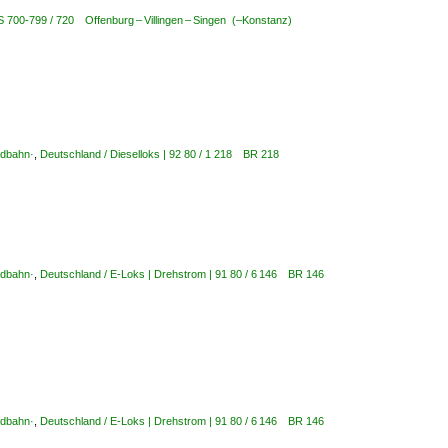
BS 700-799 / 720 Offenburg – Villingen – Singen (–Konstanz)
ldbahn·
,
Deutschland / Dieselloks | 92 80 / 1 218 BR 218
ldbahn·
,
Deutschland / E-Loks | Drehstrom | 91 80 / 6 146 BR 146
ldbahn·
,
Deutschland / E-Loks | Drehstrom | 91 80 / 6 146 BR 146