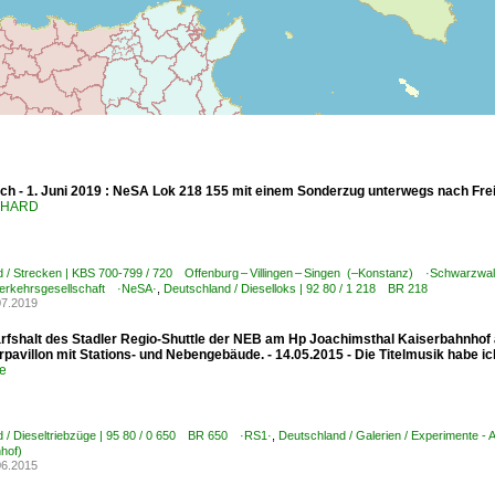
h - 1. Juni 2019 : NeSA Lok 218 155 mit einem Sonderzug unterwegs nach Frei
ENHARD
 / Strecken | KBS 700-799 / 720 Offenburg – Villingen – Singen (–Konstanz) ·Schwarzwa
erkehrsgesellschaft ·NeSA·
,
Deutschland / Dieselloks | 92 80 / 1 218 BR 218
07.2019
rfshalt des Stadler Regio-Shuttle der NEB am Hp Joachimsthal Kaiserbahnhof au
rpavillon mit Stations- und Nebengebäude. - 14.05.2015 - Die Titelmusik habe
e
 / Dieseltriebzüge | 95 80 / 0 650 BR 650 ·RS1·
,
Deutschland / Galerien / Experimente -
hof)
06.2015