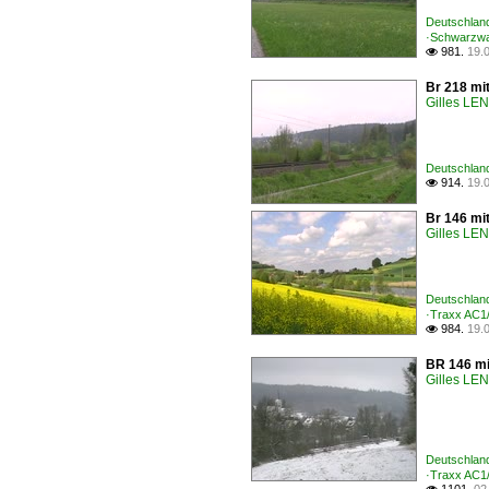
Deutschland
·Schwarzwa
981.
19.

Br 218 mi
Gilles L
Deutschland
914.
19.

Br 146 mi
Gilles L
Deutschland
·Traxx AC1
984.
19.

BR 146 mi
Gilles L
Deutschland
·Traxx AC1