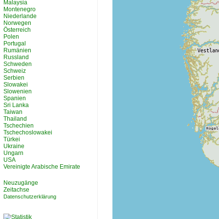
Malaysia
Montenegro
Niederlande
Norwegen
Österreich
Polen
Portugal
Rumänien
Russland
Schweden
Schweiz
Serbien
Slowakei
Slowenien
Spanien
Sri Lanka
Taiwan
Thailand
Tschechien
Tschechoslowakei
Türkei
Ukraine
Ungarn
USA
Vereinigte Arabische Emirate
Neuzugänge
Zeitachse
Datenschutzerklärung