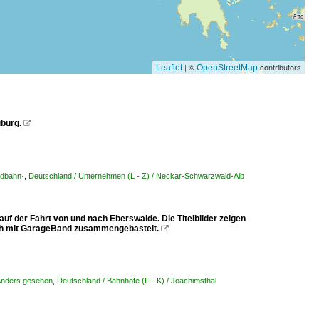
| ©
contributors
Leaflet
OpenStreetMap
burg.

ldbahn·
,
Deutschland / Unternehmen (L - Z) / Neckar-Schwarzwald-Alb
f der Fahrt von und nach Eberswalde. Die Titelbilder zeigen
 ich mit GarageBand zusammengebastelt.

 Anders gesehen
,
Deutschland / Bahnhöfe (F - K) / Joachimsthal