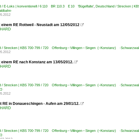
 / E-Loks | konventionell / 6 110 BR 110.3 E 10 'Bügelfalte'
,
Deutschland / Strecken | K
ldbahn·
05.2012
t einem RE Rottweil - Neustadt am 12/05/2012

ENHARD
 / Strecken | KBS 700-799 / 720 Offenburg – Villingen – Singen (–Konstanz) ·Schwarzwa
05.2012
t einem RE nach Konstanz am 13/05/2012.

ENHARD
 / Strecken | KBS 700-799 / 720 Offenburg – Villingen – Singen (–Konstanz) ·Schwarzwa
/2·
05.2012
t RE in Donaueschingen - Aufen am 29/01/12.

ENHARD
 / Strecken | KBS 700-799 / 720 Offenburg – Villingen – Singen (–Konstanz) ·Schwarzwa
/2·