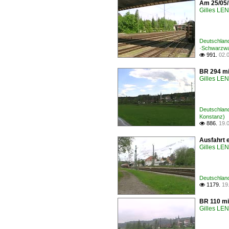
Am 25/05/
Gilles L
Deutschland
·Schwarzwa
991.
02.

BR 294 mi
Gilles L
Deutschland
Konstanz)
886.
19.

Ausfahrt 
Gilles L
Deutschland
1179.
19

BR 110 mi
Gilles L