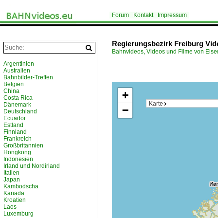
Forum
Kontakt
Impressum
Regierungsbezirk Freiburg Vid
Bahnvideos, Videos und Filme von Eis
Argentinien
Australien
Bahnbilder-Treffen
Belgien
China
+
Costa Rica
Karte
Dänemark
−
Deutschland
Ecuador
Estland
Finnland
Frankreich
Großbritannien
Hongkong
Indonesien
Irland und Nordirland
Italien
Japan
Kambodscha
Kanada
Kroatien
Laos
Luxemburg