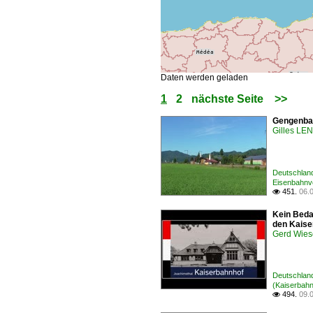
Daten werden geladen
1
2
nächste Seite
>>
Gengenbac
Gilles L
Deutschland
Eisenbahnv
451.
06.

Kein Beda
den Kaise
Gerd Wies
Deutschland
(Kaiserbahn
494.
09.
