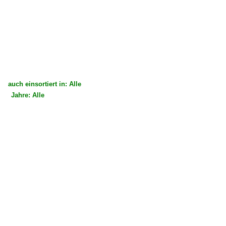
auch einsortiert in: Alle
Jahre: Alle
×
×
Alle Kategorien
Alle Jahre
2000
2008