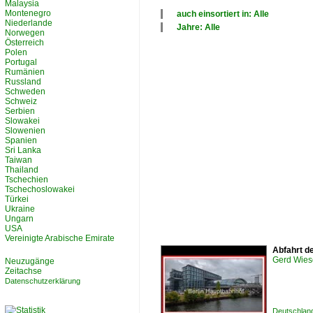
Malaysia
Montenegro
auch einsortiert in: Alle
Niederlande
×
Jahre: Alle
Norwegen
Alle Kategorien
×
Österreich
Deutschland
Alle Jahre
Polen
Polen
2010
Portugal
Rumänien
Russland
Schweden
Schweiz
Serbien
Slowakei
Slowenien
Spanien
Sri Lanka
Taiwan
Thailand
Tschechien
Tschechoslowakei
Türkei
Ukraine
Ungarn
USA
Vereinigte Arabische Emirate
Abfahrt d
Gerd Wies
Neuzugänge
Zeitachse
Datenschutzerklärung
Deutschland