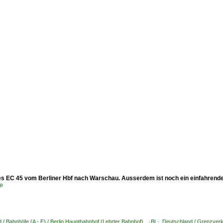
es EC 45 vom Berliner Hbf nach Warschau. Ausserdem ist noch ein einfahrender
e
 / Bahnhöfe (A - E) / Berlin Hauptbahnhof (Lehrter Bahnhof) ·BL·
,
Deutschland / Grenzverk