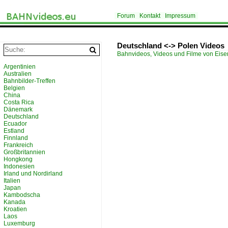
Forum
Kontakt
Impressum
Deutschland <-> Polen Videos
Bahnvideos, Videos und Filme von Eis
Argentinien
Australien
Bahnbilder-Treffen
Belgien
China
Costa Rica
Dänemark
Deutschland
Ecuador
Estland
Finnland
Frankreich
Großbritannien
Hongkong
Indonesien
Irland und Nordirland
Italien
Japan
Kambodscha
Kanada
Kroatien
Laos
Luxemburg