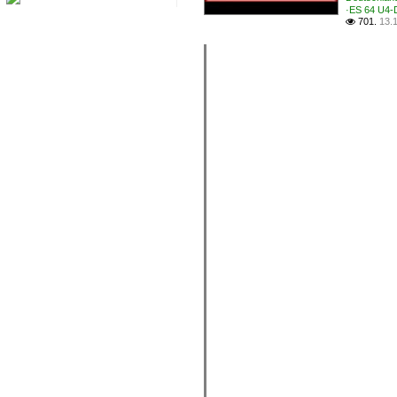
·ES 64 U4
701.
13.
