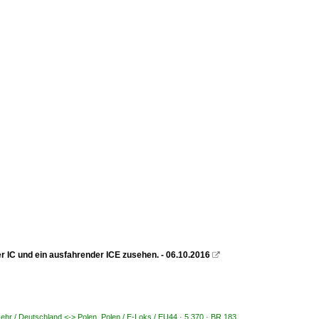
 IC und ein ausfahrender ICE zusehen. - 06.10.2016

ehr / Deutschland <-> Polen
,
Polen / E-Loks / EU44 · 5 370 · BR 183