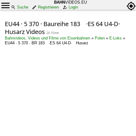
BAHN
VIDEOS.EU
Suche
Registrieren
Login
EU44 · 5 370 · Baureihe 183 ·ES 64 U4-D·
Husarz Videos
26 Filme
Bahnvideos, Videos und Filme von Eisenbahnen
»
Polen
»
E-Loks
»
EU44 · 5 370 · BR 183 ·ES 64 U4-D· Husarz