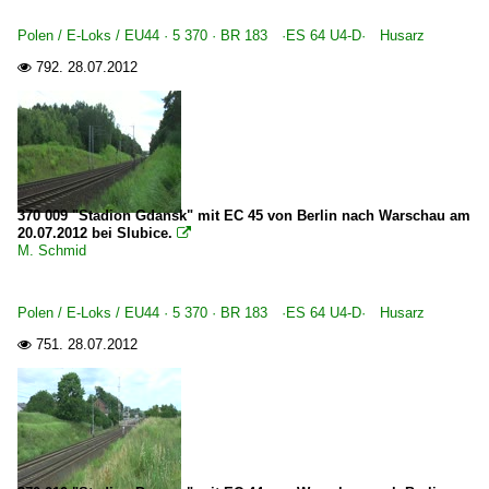
Polen / E-Loks / EU44 · 5 370 · BR 183 ·ES 64 U4-D· Husarz
792.
28.07.2012

370 009 "Stadion Gdansk" mit EC 45 von Berlin nach Warschau am
20.07.2012 bei Slubice.

M. Schmid
Polen / E-Loks / EU44 · 5 370 · BR 183 ·ES 64 U4-D· Husarz
751.
28.07.2012
