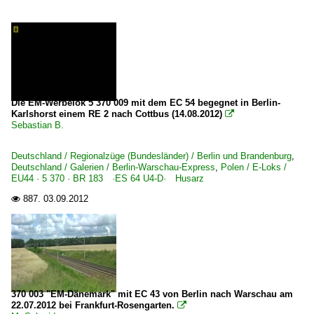
Die EM-Werbelok 5 370 009 mit dem EC 54 begegnet in Berlin-
Karlshorst einem RE 2 nach Cottbus (14.08.2012)

Sebastian B.
Deutschland / Regionalzüge (Bundesländer) / Berlin und Brandenburg
,
Deutschland / Galerien / Berlin-Warschau-Express
,
Polen / E-Loks /
EU44 · 5 370 · BR 183 ·ES 64 U4-D· Husarz
887.
03.09.2012

370 003 "EM-Dänemark" mit EC 43 von Berlin nach Warschau am
22.07.2012 bei Frankfurt-Rosengarten.
