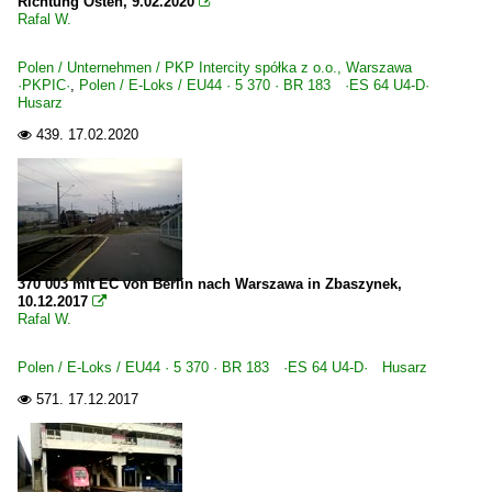
Richtung Osten, 9.02.2020

Rafal W.
Galerien
Polen / Unternehmen / PKP Intercity spółka z o.o., Warszawa
Berlin-Warschau-Express
·PKPIC·
,
Polen / E-Loks / EU44 · 5 370 · BR 183 ·ES 64 U4-D·
Husarz
Grenzverkehr
439.
17.02.2020

Deutschland <-> Polen
Regionalzüge (Bundesländer)
Berlin und Brandenburg
370 003 mit EC von Berlin nach Warszawa in Zbaszynek,
10.12.2017

Polen
Rafal W.
Bahnhöfe
Polen / E-Loks / EU44 · 5 370 · BR 183 ·ES 64 U4-D· Husarz
Poznan Glówny (Posen)
571.
17.12.2017

Słubice (Lebus)
Zielona Gora (Grünberg)