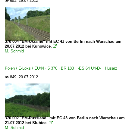
653.
29.07.2012

370 004 "EM-Ukraine" mit EC 43 von Berlin nach Warschau am
20.07.2012 bei Kunowice.

M. Schmid
Polen / E-Loks / EU44 · 5 370 · BR 183 ·ES 64 U4-D· Husarz
849.
29.07.2012

370 002 "EM-Russland" mit EC 43 von Berlin nach Warschau am
21.07.2012 bei Slubice.

M. Schmid