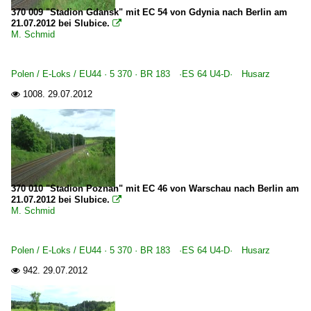
370 009 "Stadion Gdansk" mit EC 54 von Gdynia nach Berlin am
21.07.2012 bei Slubice.

M. Schmid
Polen / E-Loks / EU44 · 5 370 · BR 183 ·ES 64 U4-D· Husarz
1008.
29.07.2012

370 010 "Stadion Poznan" mit EC 46 von Warschau nach Berlin am
21.07.2012 bei Slubice.

M. Schmid
Polen / E-Loks / EU44 · 5 370 · BR 183 ·ES 64 U4-D· Husarz
942.
29.07.2012
