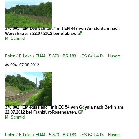
370 005 "EM-Deutschland" mit EN 447 von Amsterdam nach
Warschau am 22.07.2012 bei Slubice.

M. Schmid
Polen / E-Loks / EU44 · 5 370 · BR 183 ·ES 64 U4-D· Husarz
694.
07.08.2012

370 002 "EM-Russland" mit EC 54 von Gdynia nach Berlin am
22.07.2012 bei Frankfurt-Rosengarten.

M. Schmid
Polen / E-Loks / EU44 · 5 370 · BR 183 ·ES 64 U4-D· Husarz