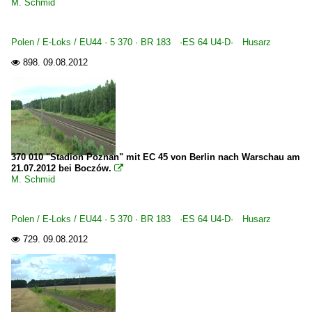
M. Schmid
Polen / E-Loks / EU44 · 5 370 · BR 183 ·ES 64 U4-D· Husarz
898.
09.08.2012

370 010 "Stadion Poznan" mit EC 45 von Berlin nach Warschau am
21.07.2012 bei Boczów.

M. Schmid
Polen / E-Loks / EU44 · 5 370 · BR 183 ·ES 64 U4-D· Husarz
729.
09.08.2012
