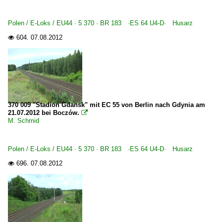
Polen / E-Loks / EU44 · 5 370 · BR 183 ·ES 64 U4-D· Husarz
604.
07.08.2012

370 009 "Stadion Gdansk" mit EC 55 von Berlin nach Gdynia am
21.07.2012 bei Boczów.

M. Schmid
Polen / E-Loks / EU44 · 5 370 · BR 183 ·ES 64 U4-D· Husarz
696.
07.08.2012
