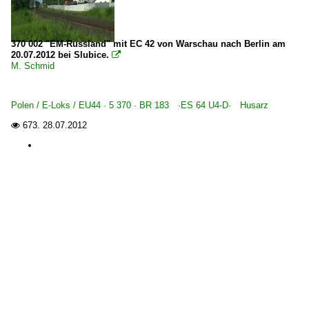
370 002 "EM-Russland" mit EC 42 von Warschau nach Berlin am
20.07.2012 bei Slubice.

M. Schmid
Polen / E-Loks / EU44 · 5 370 · BR 183 ·ES 64 U4-D· Husarz
673.
28.07.2012
