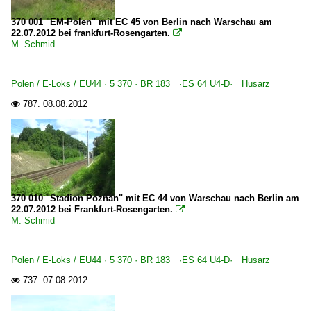
370 001 "EM-Polen" mit EC 45 von Berlin nach Warschau am
22.07.2012 bei frankfurt-Rosengarten.

M. Schmid
Polen / E-Loks / EU44 · 5 370 · BR 183 ·ES 64 U4-D· Husarz
787.
08.08.2012

370 010 "Stadion Poznan" mit EC 44 von Warschau nach Berlin am
22.07.2012 bei Frankfurt-Rosengarten.

M. Schmid
Polen / E-Loks / EU44 · 5 370 · BR 183 ·ES 64 U4-D· Husarz
737.
07.08.2012
