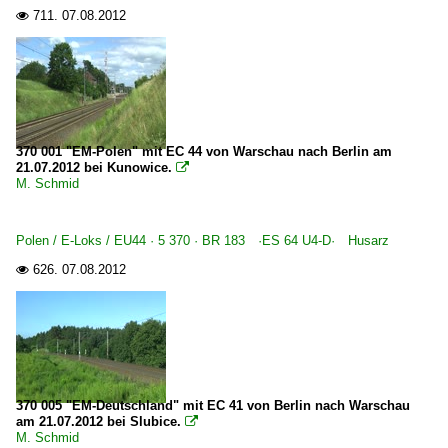
711.
07.08.2012

370 001 "EM-Polen" mit EC 44 von Warschau nach Berlin am
21.07.2012 bei Kunowice.

M. Schmid
Polen / E-Loks / EU44 · 5 370 · BR 183 ·ES 64 U4-D· Husarz
626.
07.08.2012

370 005 "EM-Deutschland" mit EC 41 von Berlin nach Warschau
am 21.07.2012 bei Slubice.

M. Schmid