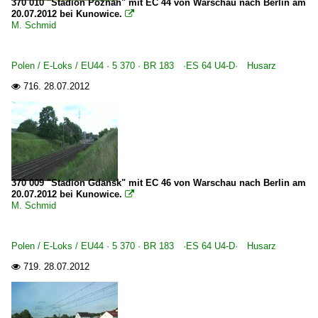
370 010 "Stadion Poznan" mit EC 44 von Warschau nach Berlin am
20.07.2012 bei Kunowice.

M. Schmid
Polen / E-Loks / EU44 · 5 370 · BR 183 ·ES 64 U4-D· Husarz
716.
28.07.2012

370 009 "Stadion Gdansk" mit EC 46 von Warschau nach Berlin am
20.07.2012 bei Kunowice.

M. Schmid
Polen / E-Loks / EU44 · 5 370 · BR 183 ·ES 64 U4-D· Husarz
719.
28.07.2012
