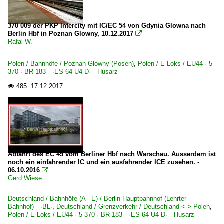
Unternehmen
PKP Intercity spółka z o.o., Warszawa ·PKPIC·
370 009 der PKP Intercity mit IC/EC 54 von Gdynia Glowna nach
Berlin Hbf in Poznan Glowny, 10.12.2017

Rafal W.
Polen / Bahnhöfe / Poznan Glówny (Posen)
,
Polen / E-Loks / EU44 · 5
370 · BR 183 ·ES 64 U4-D· Husarz
485.
17.12.2017

Abfahrt des EC 45 vom Berliner Hbf nach Warschau. Ausserdem ist
noch ein einfahrender IC und ein ausfahrender ICE zusehen. -
06.10.2016

Gerd Wiese
Deutschland / Bahnhöfe (A - E) / Berlin Hauptbahnhof (Lehrter
Bahnhof) ·BL·
,
Deutschland / Grenzverkehr / Deutschland <-> Polen
,
Polen / E-Loks / EU44 · 5 370 · BR 183 ·ES 64 U4-D· Husarz