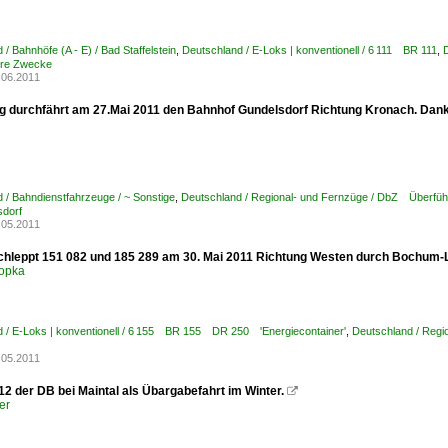
/ Bahnhöfe (A - E) / Bad Staffelstein
,
Deutschland / E-Loks | konventionell / 6 111 BR 111
,
ere Zwecke
.06.2011
g durchfährt am 27.Mai 2011 den Bahnhof Gundelsdorf Richtung Kronach. Dank
 / Bahndienstfahrzeuge / ~ Sonstige
,
Deutschland / Regional- und Fernzüge / DbZ Überfüh
sdorf
.05.2011
chleppt 151 082 und 185 289 am 30. Mai 2011 Richtung Westen durch Bochum-
opka
 / E-Loks | konventionell / 6 155 BR 155 DR 250 'Energiecontainer'
,
Deutschland / Regi
.05.2011
12 der DB bei Maintal als Übargabefahrt im Winter.

er