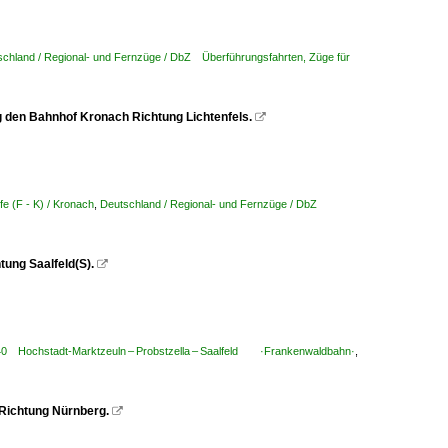
schland / Regional- und Fernzüge / DbZ Überführungsfahrten, Züge für
 den Bahnhof Kronach Richtung Lichtenfels.

e (F - K) / Kronach
,
Deutschland / Regional- und Fernzüge / DbZ
tung Saalfeld(S).

840 Hochstadt-Marktzeuln – Probstzella – Saalfeld ·Frankenwaldbahn·
,
n Richtung Nürnberg.
