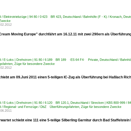
 / Elektrotriebzüge | 94 80 / 0 423 BR 423
,
Deutschland / Bahnhöfe (F - K) / Kronach
,
Deut
 Zwecke
.02.2012
Cream Moving Europe" durchfährt am 16.12.11 mit zwei 290ern als Überführung
d / E-Loks | Drehstrom | 91 80 / 6 189 BR 189 ·ES 64 F4· Private
,
Deutschland / Bahnhöf
gsfahrten, Züge für besondere Zwecke
.02.2012
hiebt am 09.Juni 2011 einen 5-teiligen IC-Zug als Überführung bei Haßlach Rich
 / E-Loks | Drehstrom | 91 80 / 6 120 BR 120.1
,
Deutschland / Strecken | KBS 800-999 / 
d / Regional- und Fernzüge / DbZ Überführungsfahrten, Züge für besondere Zwecke
.06.2011
rwartet schiebt eine 111 eine 5-teilige Silberling Garnitur durch Bad Staffelstei