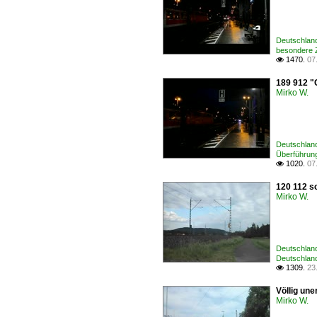
Deutschland
besondere
1470.
07

189 912 "
Mirko W.
Deutschlan
Überführun
1020.
07

120 112 sc
Mirko W.
Deutschland
Deutschlan
1309.
23

Völlig une
Mirko W.