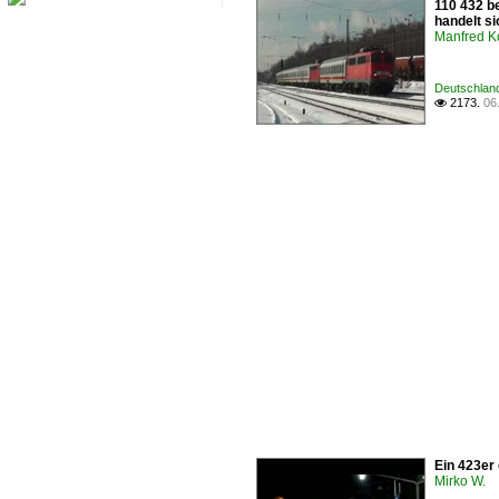
110 432 b
handelt si
Manfred K
Deutschland
2173.
06

Ein 423er
Mirko W.