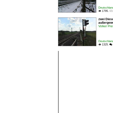
Deutschland
1795.
03

zwei Dies
außergewö
Volker Pre
Deutschlan
1325.

 