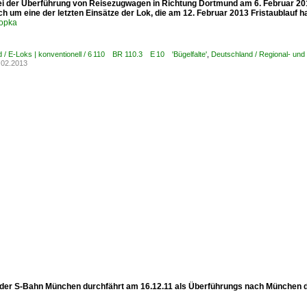
ei der Überführung von Reisezugwagen in Richtung Dortmund am 6. Februar 2
ch um eine der letzten Einsätze der Lok, die am 12. Februar 2013 Fristaublauf h
opka
 / E-Loks | konventionell / 6 110 BR 110.3 E 10 'Bügelfalte'
,
Deutschland / Regional- un
.02.2013
 der S-Bahn München durchfährt am 16.12.11 als Überführungs nach München 