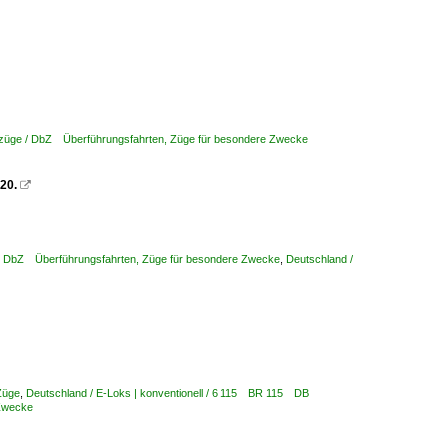
nzüge / DbZ Überführungsfahrten, Züge für besondere Zwecke
20.

 / DbZ Überführungsfahrten, Züge für besondere Zwecke
,
Deutschland /
Züge
,
Deutschland / E-Loks | konventionell / 6 115 BR 115 DB
 Zwecke