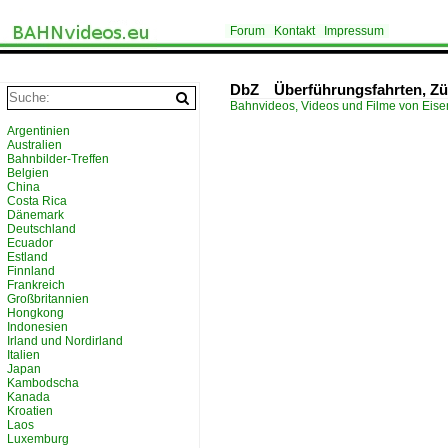
Forum
Kontakt
Impressum
DbZ Überführungsfahrten, Zü
Bahnvideos, Videos und Filme von Eis
Argentinien
Australien
Bahnbilder-Treffen
Belgien
China
Costa Rica
Dänemark
Deutschland
Ecuador
Estland
Finnland
Frankreich
Großbritannien
Hongkong
Indonesien
Irland und Nordirland
Italien
Japan
Kambodscha
Kanada
Kroatien
Laos
Luxemburg