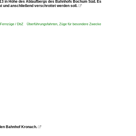
013 in Höhe des Ablaufbergs des Bahnhofs Bochum Süd. Es
at und anschließend verschrottet werden soll.

d Fernzüge / DbZ Überführungsfahrten, Züge für besondere Zwecke
den Bahnhof Kronach.
