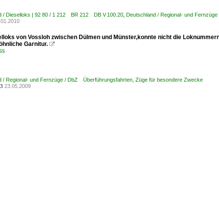
 / Dieselloks | 92 80 / 1 212 BR 212 DB V 100.20
,
Deutschland / Regional- und Fernzüg
.01.2010
elloks von Vossloh zwischen Dülmen und Münster,konnte nicht die Loknummern 
hnliche Garnitur.

ss
d / Regional- und Fernzüge / DbZ Überführungsfahrten, Züge für besondere Zwecke
23.05.2009
3