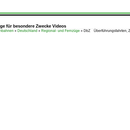
ge für besondere Zwecke Videos
enbahnen
»
Deutschland
»
Regional- und Fernzüge
»
DbZ Überführungsfahrten, Z