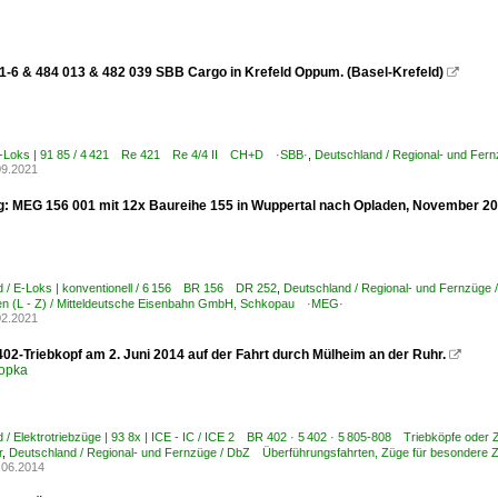
1-6 & 484 013 & 482 039 SBB Cargo in Krefeld Oppum. (Basel-Krefeld)

E-Loks | 91 85 / 4 421 Re 421 Re 4/4 II CH+D ·SBB·
,
Deutschland / Regional- und Fer
09.2021
g: MEG 156 001 mit 12x Baureihe 155 in Wuppertal nach Opladen, November 20
d / E-Loks | konventionell / 6 156 BR 156 DR 252
,
Deutschland / Regional- und Fernzüge
n (L - Z) / Mitteldeutsche Eisenbahn GmbH, Schkopau ·MEG·
02.2021
402-Triebkopf am 2. Juni 2014 auf der Fahrt durch Mülheim an der Ruhr.

opka
 / Elektrotriebzüge | 93 8x | ICE - IC / ICE 2 BR 402 · 5 402 · 5 805-808 Triebköpfe oder 
r
,
Deutschland / Regional- und Fernzüge / DbZ Überführungsfahrten, Züge für besondere
.06.2014