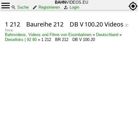
BAHN
VIDEOS.EU
Suche
Registrieren
Login
1 212 Baureihe 212 DB V 100.20 Videos
31
Filme
Bahnvideos, Videos und Filme von Eisenbahnen
»
Deutschland
»
Dieselloks | 92 80
»
1 212 BR 212 DB V 100.20