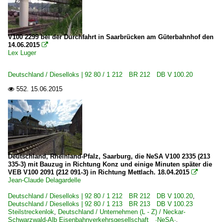
Dampfloks
BR 01.10 Öl DB 012 ·DB-Umbau·
V100 2299 bei der Durchfahrt in Saarbrücken am Güterbahnhof den
14.06.2015

BR 41 DR 41.1 ·Reko-Lok·
Lex Luger
BR 50 DB 050-053 ·DB-Umbau·
Deutschland / Dieselloks | 92 80 / 1 212 BR 212 DB V 100.20
BR 64 DB 064 · DR 64.1 ·DRG-Einheitslok·
552.
15.06.2015

Dieselloks | 92 80
1 213 BR 213 DB V 100.23 Steilstreckenlok
1 218 BR 218 Lokportraits
1 225 BR 225 Umbau BR 215 Private
Deutschland, Rheinland-Pfalz, Saarburg, die NeSA V100 2335 (213
1 232 BR 232 DR 132 · DR 130.1 Lokportraits 'Ludmill
335-3) mit Bauzug in Richtung Konz und einige Minuten später die
VEB V100 2091 (212 091-3) in Richtung Mettlach. 18.04.2015

1 266 BR 266 ·JT42CWR(M/-T1)· Class 66
Jean-Claude Delagardelle
Deutschland / Dieselloks | 92 80 / 1 212 BR 212 DB V 100.20
,
Dieselloks | bis 100 km/h | 98 80
Deutschland / Dieselloks | 92 80 / 1 213 BR 213 DB V 100.23
Steilstreckenlok
,
Deutschland / Unternehmen (L - Z) / Neckar-
3 360 BR 360 · DB 260 DB V 60
Schwarzwald-Alb Eisenbahnverkehrsgesellschaft ·NeSA·
,