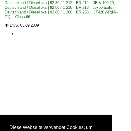
Deutschland / Dieselloks | 92 80 / 1 212 BR 212 DB V 100.20
,
Deutschland / Dieselloks | 92 80 / 1 218 BR 218 Lokportraits
,
Deutschland / Dieselloks | 92 80 / 1 266 BR 266 ·JT42CWR(M/-
T1)· Class 66
1475.
03.09.2009

Diese Webseite verwendet Cookies, um