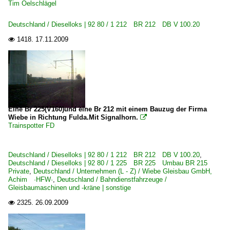
Tim Oelschlägel
Deutschland / Dieselloks | 92 80 / 1 212 BR 212 DB V 100.20
1418.
17.11.2009

Eine Br 225(V160)und eine Br 212 mit einem Bauzug der Firma
Wiebe in Richtung Fulda.Mit Signalhorn.

Trainspotter FD
Deutschland / Dieselloks | 92 80 / 1 212 BR 212 DB V 100.20
,
Deutschland / Dieselloks | 92 80 / 1 225 BR 225 Umbau BR 215
Private
,
Deutschland / Unternehmen (L - Z) / Wiebe Gleisbau GmbH,
Achim ·HFW·
,
Deutschland / Bahndienstfahrzeuge /
Gleisbaumaschinen und -kräne | sonstige
2325.
26.09.2009
