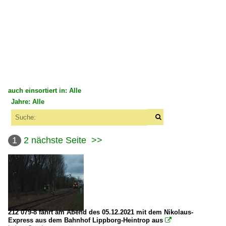
auch einsortiert in: Alle
Jahre: Alle
×
×
Alle Kategorien
Alle Jahre
Deutschland
1
2
nächste Seite
>>
1990
Bahnbetriebswerke
1990
Bw Bochum-Dahlhausen
2000
Bw Hagen
2004
212 079-8 fährt am Abend des 05.12.2021 mit dem Nikolaus-
Bahndienstfahrzeuge
Express aus dem Bahnhof Lippborg-Heintrop aus
2008
