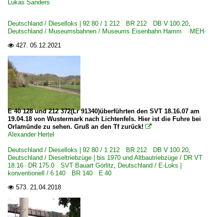
Lukas Sanders
Gleisbaumaschinen und -kräne | sonstige
2009
~ Sonstige
Deutschland / Dieselloks | 92 80 / 1 212 BR 212 DB V 100.20
,
2010
Deutschland / Museumsbahnen / Museums Eisenbahn Hamm ·MEH·
Bahndienstfahrzeuge | Triebfahrzeuge
427.
05.12.2021

2010
1 212 BR 714 Lok DB Notfalltechnik Rettungszug
2011
2012
Bahnhöfe (F - K)
2015
Hagen
2018
Hannover Hbf ·HH·
E 40 128 und 212 372(Lr 91340)überführten den SVT 18.16.07 am
19.04.18 von Wustermark nach Lichtenfels. Hier ist die Fuhre bei
Kaufering
2020
Orlamünde zu sehen. Gruß an den Tf zurück!

Alexander Hertel
2021
Bahnhöfe (L - Q)
Deutschland / Dieselloks | 92 80 / 1 212 BR 212 DB V 100.20
,
Deutschland / Dieseltriebzüge | bis 1970 und Altbautriebzüge / DR VT
Mannheim Hbf ·RM·
18.16 · DR 175.0 SVT Bauart Görlitz
,
Deutschland / E-Loks |
konventionell / 6 140 BR 140 E 40
Bahnhöfe (R - Z)
573.
21.04.2018

Saarburg (Bz Trier)
Weinheim (Bergst)