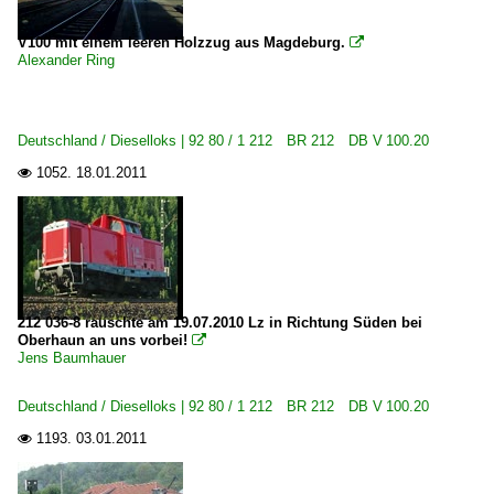
V100 mit einem leeren Holzzug aus Magdeburg.

Alexander Ring
Deutschland / Dieselloks | 92 80 / 1 212 BR 212 DB V 100.20
1052.
18.01.2011

212 036-8 rauschte am 19.07.2010 Lz in Richtung Süden bei
Oberhaun an uns vorbei!

Jens Baumhauer
Deutschland / Dieselloks | 92 80 / 1 212 BR 212 DB V 100.20
1193.
03.01.2011
