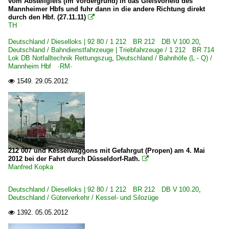
vom Abstellgleis (im Vordergrund) in das Gleisvorfeld des
Mannheimer Hbfs und fuhr dann in die andere Richtung direkt
durch den Hbf. (27.11.11)

Unternehmen (A - K)
TH
Deutsche Bahn Gleisbau GmbH ·DBG·
Deutschland / Dieselloks | 92 80 / 1 212 BR 212 DB V 100.20
,
Deutschland / Bahndienstfahrzeuge | Triebfahrzeuge / 1 212 BR 714
Die-Lei GmbH, Kassel ·DLI·
Lok DB Notfalltechnik Rettungszug
,
Deutschland / Bahnhöfe (L - Q) /
Mannheim Hbf ·RM·
Unternehmen (L - Z)
1549.
29.05.2012

Lokomotion Gesellschaft für Schienentraktion mbH ·LM·
Neckar-Schwarzwald-Alb Eisenbahnverkehrsgesellschaft
Vulkan-Eifel-Bahn GmbH, Gerolstein ·VEB·
Wiebe Gleisbau GmbH, Achim ·HFW·
212 007 und Kesselwaggons mit Gefahrgut (Propen) am 4. Mai
2012 bei der Fahrt durch Düsseldorf-Rath.

Unternehmen | historisch
Manfred Kopka
Wincanton Rail GmbH, St. Ingbert ·WINR·
Deutschland / Dieselloks | 92 80 / 1 212 BR 212 DB V 100.20
,
Deutschland / Güterverkehr / Kessel- und Silozüge
1392.
05.05.2012
