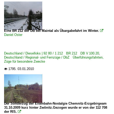
Eine BR 212 der DB bei Maintal als Übargabefahrt im Winter.

Daniel Oster
Deutschland / Dieselloks | 92 80 / 1 212 BR 212 DB V 100.20
,
Deutschland / Regional- und Fernzüge / DbZ Überführungsfahrten,
Züge für besondere Zwecke
1795.
03.01.2010

Der Sonderzug der Eisenbahn-Nostalgie Chemnitz-Erzgebirgeam
31.10.2009 kurz hinter Zwönitz.Gezogen wurde er von der 112 708
der RIS.
