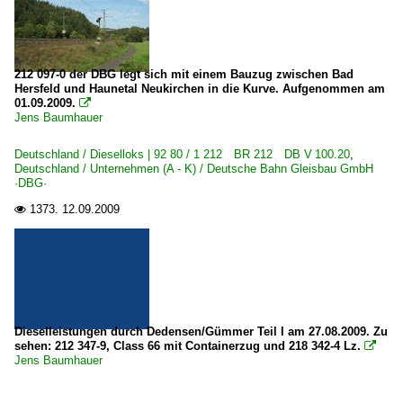
212 097-0 der DBG legt sich mit einem Bauzug zwischen Bad
Hersfeld und Haunetal Neukirchen in die Kurve. Aufgenommen am
01.09.2009.

Jens Baumhauer
Deutschland / Dieselloks | 92 80 / 1 212 BR 212 DB V 100.20
,
Deutschland / Unternehmen (A - K) / Deutsche Bahn Gleisbau GmbH
·DBG·
1373.
12.09.2009

Dieselleistungen durch Dedensen/Gümmer Teil I am 27.08.2009. Zu
sehen: 212 347-9, Class 66 mit Containerzug und 218 342-4 Lz.

Jens Baumhauer