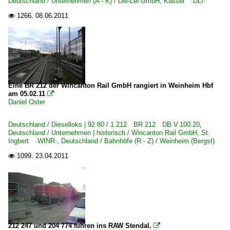
Deutschland / Unternehmen (A - K) / Die-Lei GmbH, Kassel ·DLI·
1266.
08.06.2011

Eine BR 212 der Wincanton Rail GmbH rangiert in Weinheim Hbf
am 05.02.11

Daniel Oster
Deutschland / Dieselloks | 92 80 / 1 212 BR 212 DB V 100.20
,
Deutschland / Unternehmen | historisch / Wincanton Rail GmbH, St.
Ingbert ·WINR·
,
Deutschland / Bahnhöfe (R - Z) / Weinheim (Bergst)
1099.
23.04.2011

212 247 und 204 774 fuhren ins RAW Stendal.
