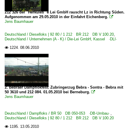
212 326 der "Herkules" e Lei GmbH rauscht Lz in Richtung Süden.
Aufgenommen am 29.05.2010 in der Einfahrt Eichenberg.

Jens Baumhauer
Deutschland / Dieselloks | 92 80 / 1 212 BR 212 DB V 100.20
,
Deutschland / Unternehmen (A - K) / Die-Lei GmbH, Kassel ·DLI·
1224.
08.06.2010

2. Bebraer Dampflokfest: Zubringerzug Bebra - Sontra - Bebra mit
50 3610 und 212 084. 01.05.2010 bei Berneburg.

Jens Baumhauer
Deutschland / Dampfloks / BR 50 DB 050-053 ·DB-Umbau·
,
Deutschland / Dieselloks | 92 80 / 1 212 BR 212 DB V 100.20
1195.
13.05.2010
