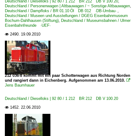
Deutschland / Dieselloks | 92 80 / 1 212 BR 212 DB V 100.20
,
Deutschland / Personenwagen | Altbauwagen / ~ Sonstige Altbauwagen
,
Deutschland / Dampfloks / BR 01.10 Öl DB 012 ·DB-Umbau·
,
Deutschland / Museen und Ausstellungen / DGEG Eisenbahnmuseum
Bochum-Dahlhausen (Stiftung)
,
Deutschland / Museumsbahnen / Ulmer
Eisenbahnfreunde ·UEF·
2490.
19.09.2010

212 036-8 kommt mit ein paar Schotterwagen aus Richtung Norden
und rangiert dann in Eichenberg. Aufgenommen am 13.06.2010.

Jens Baumhauer
Deutschland / Dieselloks | 92 80 / 1 212 BR 212 DB V 100.20
1452.
22.06.2010
