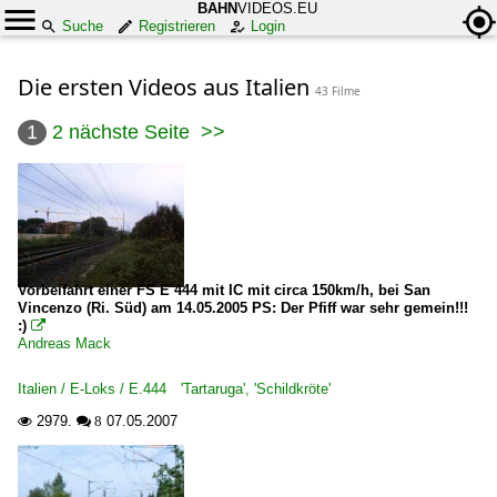
BAHN
VIDEOS.EU
Suche
Registrieren
Login
Die ersten Videos aus Italien
43 Filme
1
2
nächste Seite
>>
Vorbeifahrt einer FS E 444 mit IC mit circa 150km/h, bei San
Vincenzo (Ri. Süd) am 14.05.2005 PS: Der Pfiff war sehr gemein!!!
:)

Andreas Mack
Italien / E-Loks / E.444 'Tartaruga', 'Schildkröte'
2979.
07.05.2007

 8