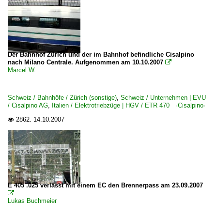
Der Bahnhof Zürich und der im Bahnhof befindliche Cisalpino
nach Milano Centrale. Aufgenommen am 10.10.2007

Marcel W.
Schweiz / Bahnhöfe / Zürich (sonstige)
,
Schweiz / Unternehmen | EVU
/ Cisalpino AG
,
Italien / Elektrotriebzüge | HGV / ETR 470 ·Cisalpino·
2862.
14.10.2007

E 405 .025 verlässt mit einem EC den Brennerpass am 23.09.2007

Lukas Buchmeier