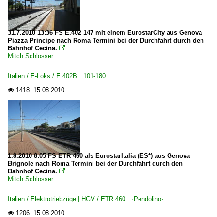
31.7.2010 13:36 FS E.402 147 mit einem EurostarCity aus Genova
Piazza Principe nach Roma Termini bei der Durchfahrt durch den
Bahnhof Cecina.

Mitch Schlosser
Italien / E-Loks / E.402B 101-180
1418.
15.08.2010

1.8.2010 8:05 FS ETR 460 als EurostarItalia (ES*) aus Genova
Brignole nach Roma Termini bei der Durchfahrt durch den
Bahnhof Cecina.

Mitch Schlosser
Italien / Elektrotriebzüge | HGV / ETR 460 ·Pendolino·
1206.
15.08.2010
