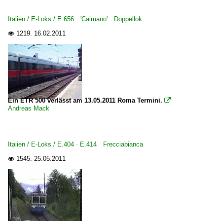
Italien / E-Loks / E.656 'Caimano' Doppellok
1219.
16.02.2011

Ein ETR 500 verlässt am 13.05.2011 Roma Termini.

Andreas Mack
Italien / E-Loks / E.404 · E.414 Frecciabianca
1545.
25.05.2011
