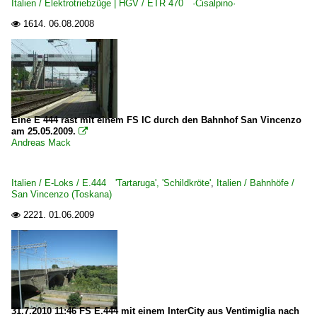
Italien / Elektrotriebzüge | HGV / ETR 470 ·Cisalpino·
1614.
06.08.2008

Eine E 444 rast mit einem FS IC durch den Bahnhof San Vincenzo
am 25.05.2009.

Andreas Mack
Italien / E-Loks / E.444 'Tartaruga', 'Schildkröte'
,
Italien / Bahnhöfe /
San Vincenzo (Toskana)
2221.
01.06.2009

31.7.2010 11:46 FS E.444 mit einem InterCity aus Ventimiglia nach