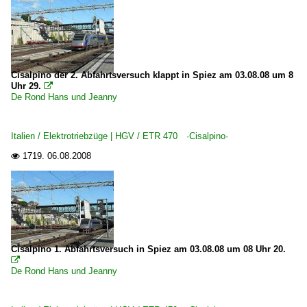
Cisalpino der 2. Abfahrtsversuch klappt in Spiez am 03.08.08 um 8
Uhr 29.

De Rond Hans und Jeanny
Italien / Elektrotriebzüge | HGV / ETR 470 ·Cisalpino·
1719.
06.08.2008

Cisalpino 1. Abfahrtsversuch in Spiez am 03.08.08 um 08 Uhr 20.

De Rond Hans und Jeanny