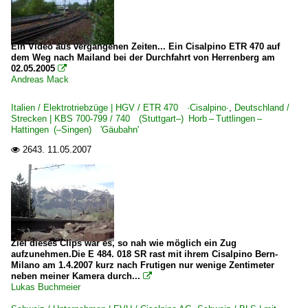
Ein Video aus vergangenen Zeiten... Ein Cisalpino ETR 470 auf
dem Weg nach Mailand bei der Durchfahrt von Herrenberg am
02.05.2005

Andreas Mack
Italien / Elektrotriebzüge | HGV / ETR 470 ·Cisalpino·
,
Deutschland /
Strecken | KBS 700-799 / 740 (Stuttgart–) Horb – Tuttlingen –
Hattingen (–Singen) 'Gäubahn'
2643.
11.05.2007

Ziel dieses Clips war es, so nah wie möglich ein Zug
aufzunehmen.Die E 484. 018 SR rast mit ihrem Cisalpino Bern-
Milano am 1.4.2007 kurz nach Frutigen nur wenige Zentimeter
neben meiner Kamera durch...

Lukas Buchmeier