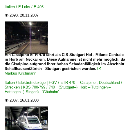
Italien / E-Loks / E.405
2893.
28.11.2007

Ein Cisalpino ETR 470 fährt als CIS Stuttgart Hbf - Milano Centrale
in Horb am Neckar ein. Diese Aufnahme ist nicht mehr möglich, da
die Cisalpino aufgrund ihrer hohen Schadanfälligkeit im Abschnitt
Schaffhausen/Zürich - Stuttgart gestrichen wurden.

Markus Kirchmann
Italien / Elektrotriebzüge | HGV / ETR 470 ·Cisalpino·
,
Deutschland /
Strecken | KBS 700-799 / 740 (Stuttgart–) Horb – Tuttlingen –
Hattingen (–Singen) 'Gäubahn'
2037.
16.01.2008
