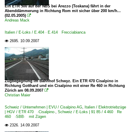
Ein ETR 500 auf der NBS bei Arezzo (Toskana) fährt in der
Abenddämmerung in Richtung Rom mit sicher über 200 km/h...
(02.05.2005)

Andreas Mack
Italien / E-Loks / E.404 · E.414 Frecciabianca
2695.
10.09.2007

Zugbegegnung im Bahnhof Schwyz. Ein ETR 470 Cisalpino in
Richtung Gotthard und ein Cisalpino mit einer Re 460 in Richtung
Zürich am 08.09.2007

Christian Maier
Schweiz / Unternehmen | EVU / Cisalpino AG
,
Italien / Elektrotriebzüge
| HGV / ETR 470 ·Cisalpino·
,
Schweiz / E-Loks | 91 85 / 4 460 Re
460 ·SBB· mit Zügen
2326.
14.09.2007
