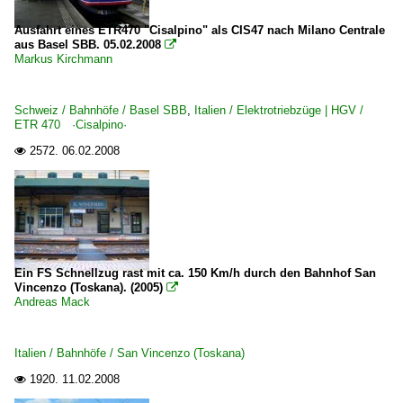
Ausfahrt eines ETR470 "Cisalpino" als CIS47 nach Milano Centrale
aus Basel SBB. 05.02.2008

Markus Kirchmann
Schweiz / Bahnhöfe / Basel SBB
,
Italien / Elektrotriebzüge | HGV /
ETR 470 ·Cisalpino·
2572.
06.02.2008

Ein FS Schnellzug rast mit ca. 150 Km/h durch den Bahnhof San
Vincenzo (Toskana). (2005)

Andreas Mack
Italien / Bahnhöfe / San Vincenzo (Toskana)
1920.
11.02.2008
