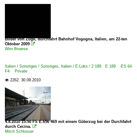
Bilder von Züge, durchfahrt Bahnhof Vogogna, Italien, am 22-ten
Oktober 2009

Wim Broerse
Italien / Sonstiges / Sonstiges
,
Italien / E-Loks / 2 189 E 189 ·ES 64
F4· Private
2262.
30.09.2010

4.8.2010 15:50 FS E.656 469 mit einem Güterzug bei der Durchfahrt
durch Cecina.

Mitch Schlosser