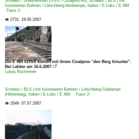
Schweiz / Unternehmen | EVU / Cisalpino AG
,
Schweiz / BLS | mit
fusionierten Bahnen / Lötschberg-Nordrampe
,
Italien / E-Loks / E.484
·Traxx 2·
2731.
19.05.2007

Die E 484 014SR kommt mit ihrem Cisalpino "den Berg hinunter".
Bei Lalden am 16.6.2007

Lukas Buchmeier
Schweiz / BLS | mit fusionierten Bahnen / Lötschberg-Südrampe
(Höhenweg)
,
Italien / E-Loks / E.484 ·Traxx 2·
2549.
07.07.2007
