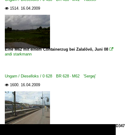
1514.
16.04.2009

Eine M62 mit einem Containerzug bei Zalalövö, Juni 08

andi starkmann
Ungarn / Dieselloks / 0 628 BR 628 · M62 'Sergej'
1600.
16.04.2009

Abfahrt der Sonderlok 1047 504-4 "Joseph Haydn" mit dem D347
"Dacia" am 2.9.2009 vom Wiener Westbahnhof.
