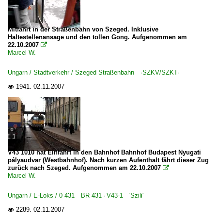
Mitfahrt in der Straßenbahn von Szeged. Inklusive
Haltestellenansage und den tollen Gong. Aufgenommen am
22.10.2007

Marcel W.
Ungarn / Stadtverkehr / Szeged Straßenbahn ·SZKV/SZKT·
1941.
02.11.2007

V43 1010 hat Einfahrt in den Bahnhof Bahnhof Budapest Nyugati
pályaudvar (Westbahnhof). Nach kurzen Aufenthalt fährt dieser Zug
zurück nach Szeged. Aufgenommen am 22.10.2007

Marcel W.
Ungarn / E-Loks / 0 431 BR 431 · V43-1 'Szili'
2289.
02.11.2007
