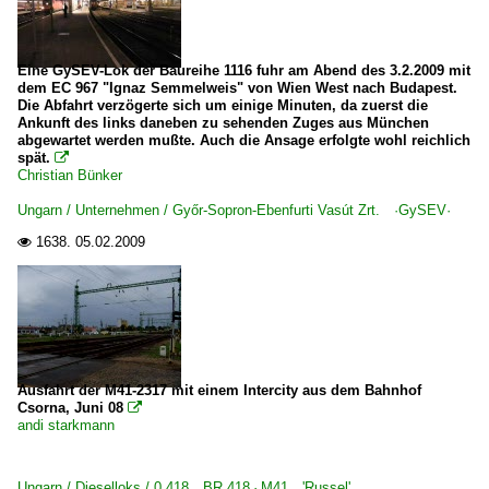
Eine GySEV-Lok der Baureihe 1116 fuhr am Abend des 3.2.2009 mit
dem EC 967 "Ignaz Semmelweis" von Wien West nach Budapest.
Die Abfahrt verzögerte sich um einige Minuten, da zuerst die
Ankunft des links daneben zu sehenden Zuges aus München
abgewartet werden mußte. Auch die Ansage erfolgte wohl reichlich
spät.

Christian Bünker
Ungarn / Unternehmen / Győr-Sopron-Ebenfurti Vasút Zrt. ·GySEV·
1638.
05.02.2009

Ausfahrt der M41-2317 mit einem Intercity aus dem Bahnhof
Csorna, Juni 08

andi starkmann
Ungarn / Dieselloks / 0 418 BR 418 · M41 'Russel'