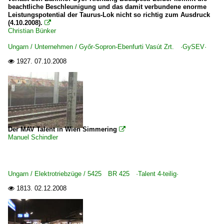
beachtliche Beschleunigung und das damit verbundene enorme
Leistungspotential der Taurus-Lok nicht so richtig zum Ausdruck
(4.10.2008).

Christian Bünker
Ungarn / Unternehmen / Győr-Sopron-Ebenfurti Vasút Zrt. ·GySEV·
1927.
07.10.2008

Der MAV Talent in Wien Simmering

Manuel Schindler
Ungarn / Elektrotriebzüge / 5425 BR 425 ·Talent 4-teilig·
1813.
02.12.2008
