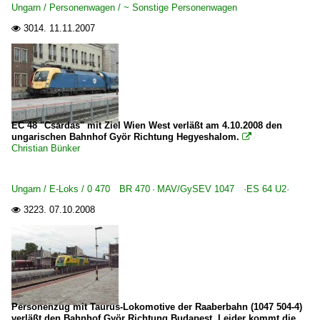
Ungarn / Personenwagen / ~ Sonstige Personenwagen
3014.
11.11.2007

EC 48 "Csardas" mit Ziel Wien West verläßt am 4.10.2008 den
ungarischen Bahnhof Györ Richtung Hegyeshalom.

Christian Bünker
Ungarn / E-Loks / 0 470 BR 470 · MAV/GySEV 1047 ·ES 64 U2·
3223.
07.10.2008

Personenzug mit Taurus-Lokomotive der Raaberbahn (1047 504-4)
verläßt den Bahnhof Györ Richtung Budapest. Leider kommt die