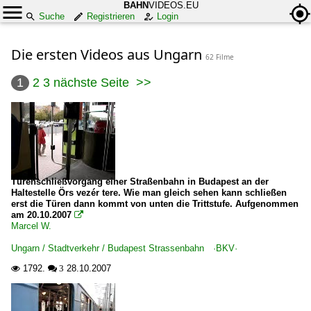
BAHN
VIDEOS.EU
Suche
Registrieren
Login
Die ersten Videos aus Ungarn
62 Filme
1
2
3
nächste Seite
>>
Türenschließvorgang einer Straßenbahn in Budapest an der
Haltestelle Örs vezér tere. Wie man gleich sehen kann schließen
erst die Türen dann kommt von unten die Trittstufe. Aufgenommen
am 20.10.2007

Marcel W.
Ungarn / Stadtverkehr / Budapest Strassenbahn ·BKV·
1792.
28.10.2007

 3