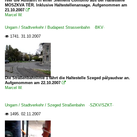
Hier die Ausfahrt in einer Siemens Combino aus der Haltestelle
MOSZKVA TÉR. Inklusive Haltestellenansage. Aufgenommen am
21.10.2007

Marcel W.
Ungarn / Stadtverkehr / Budapest Strassenbahn ·BKV·
1741.
31.10.2007

Die Straßenbahnlinie 1 fährt die Haltestelle Szeged pályaudvar an.
Aufgenommen am 22.10.2007

Marcel W.
Ungarn / Stadtverkehr / Szeged Straßenbahn ·SZKV/SZKT·
1495.
02.11.2007
