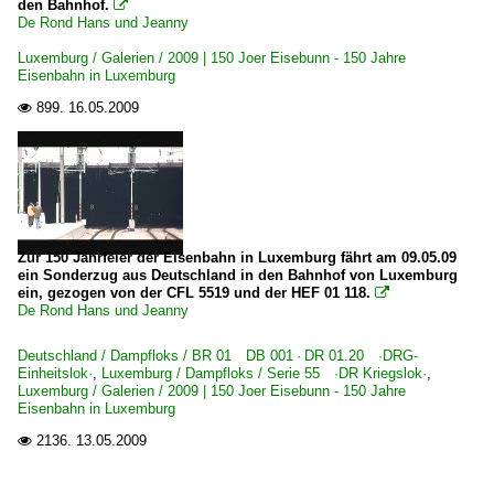
den Bahnhof.

De Rond Hans und Jeanny
Dampfloks
Luxemburg / Galerien / 2009 | 150 Joer Eisebunn - 150 Jahre
Serie 55 ·DR Kriegslok·
Eisenbahn in Luxemburg
899.
16.05.2009

Museumsbahnen
Train 1900 ·AMTF·
Zur 150 Jahrfeier der Eisenbahn in Luxemburg fährt am 09.05.09
ein Sonderzug aus Deutschland in den Bahnhof von Luxemburg
ein, gezogen von der CFL 5519 und der HEF 01 118.

De Rond Hans und Jeanny
Deutschland / Dampfloks / BR 01 DB 001 · DR 01.20 ·DRG-
Einheitslok·
,
Luxemburg / Dampfloks / Serie 55 ·DR Kriegslok·
,
Luxemburg / Galerien / 2009 | 150 Joer Eisebunn - 150 Jahre
Eisenbahn in Luxemburg
2136.
13.05.2009
