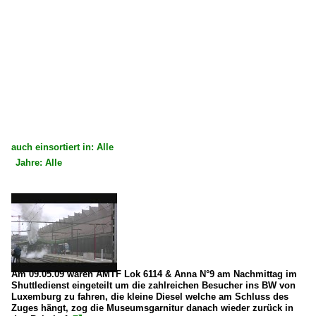
auch einsortiert in: Alle
Jahre: Alle
×
×
Alle Kategorien
Alle Jahre
Deutschland
2000
Dampfloks
2009
BR 01 DB 001 · DR 01.20 ·DRG-Einheitslok·
Am 09.05.09 waren AMTF Lok 6114 & Anna N°9 am Nachmittag im
Shuttledienst eingeteilt um die zahlreichen Besucher ins BW von
Luxemburg zu fahren, die kleine Diesel welche am Schluss des
Luxemburg
Zuges hängt, zog die Museumsgarnitur danach wieder zurück in