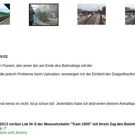
19:02
n Füssen, den jener der am Ende des Bahnsteigs mit der
atte jedoch Probleme beim Uploaden, weswegen ich die Einfahrt der Doppeltraction
 weiss es nicht. Ist ja schon toll. Jedenfalls habe ich jetzt einen kleinen Anhaltsp
2013 verläst Lok Nr 8 der Museumsbahn "Train 1900" mit ihrem Zug den Bahnho
n.

ans und Jeanny