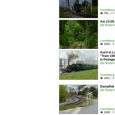
Luxemburg 
793.
19.

Am 23.09.
De Rond H
Luxemburg 
1060.
28

Auch in L
"Train 19
in Peting
De Rond H
Luxemburg 
1551.
05

Dampflok 
De Rond H
Luxemburg 
1608.
10
