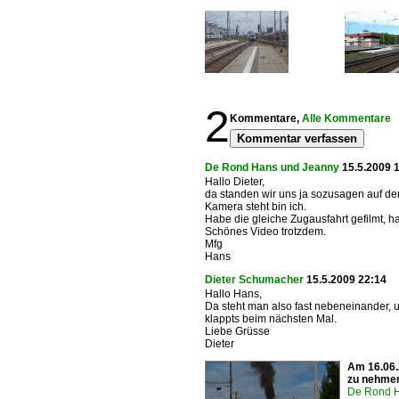
2
Kommentare,
Alle Kommentare
Kommentar verfassen
De Rond Hans und Jeanny
15.5.2009 
Hallo Dieter,
da standen wir uns ja sozusagen auf de
Kamera steht bin ich.
Habe die gleiche Zugausfahrt gefilmt, h
Schönes Video trotzdem.
Mfg
Hans
Dieter Schumacher
15.5.2009 22:14
Hallo Hans,
Da steht man also fast nebeneinander, und
klappts beim nächsten Mal.
Liebe Grüsse
Dieter
Am 16.06.
zu nehme
De Rond H