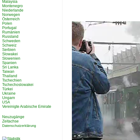
Malaysia
Montenegro
Niederlande
Norwegen
Österreich
Polen
Portugal
Rumänien
Russland
Schweden
Schweiz
Serbien
Slowakei
Slowenien
Spanien
Sri Lanka
Taiwan
Thailand
Tschechien
Tschechoslowakei
Türkei
Ukraine
Ungarn
USA
Vereinigte Arabische Emirate
Neuzugänge
Zeitachse
Datenschutzerklärung