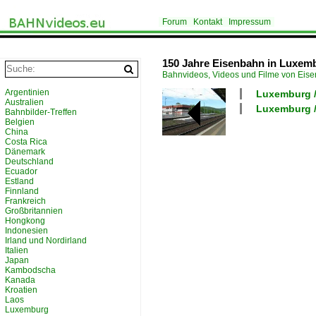
Forum
Kontakt
Impressum
150 Jahre Eisenbahn in Luxem
Bahnvideos, Videos und Filme von Eis
Argentinien
Luxemburg 
Australien
Luxemburg /
Bahnbilder-Treffen
Belgien
China
Costa Rica
Dänemark
Deutschland
Ecuador
Estland
Finnland
Frankreich
Großbritannien
Hongkong
Indonesien
Irland und Nordirland
Italien
Japan
Kambodscha
Kanada
Kroatien
Laos
Luxemburg