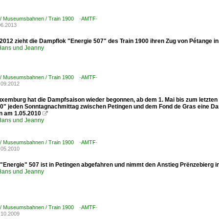
/ Museumsbahnen / Train 1900 ·AMTF·
06.2013
2012 zieht die Dampflok "Energie 507" des Train 1900 ihren Zug von Pétange in
ans und Jeanny
/ Museumsbahnen / Train 1900 ·AMTF·
.09.2012
uxemburg hat die Dampfsaison wieder begonnen, ab dem 1. Mai bis zum letzte
00" jeden Sonntagnachmittag zwischen Petingen und dem Fond de Gras eine Damp
en am 1.05.2010

ans und Jeanny
/ Museumsbahnen / Train 1900 ·AMTF·
.05.2010
"Energie" 507 ist in Petingen abgefahren und nimmt den Anstieg Prënzebierg in
ans und Jeanny
/ Museumsbahnen / Train 1900 ·AMTF·
.10.2009