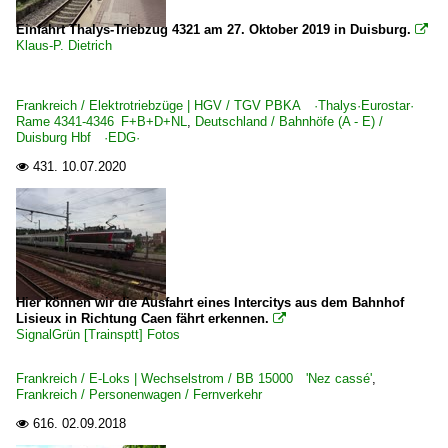
Einfahrt Thalys-Triebzug 4321 am 27. Oktober 2019 in Duisburg.

Klaus-P. Dietrich
Frankreich / Elektrotriebzüge | HGV / TGV PBKA ·Thalys·Eurostar·
Rame 4341-4346 F+B+D+NL
,
Deutschland / Bahnhöfe (A - E) /
Duisburg Hbf ·EDG·
431.
10.07.2020

Hier können wir die Ausfahrt eines Intercitys aus dem Bahnhof
Lisieux in Richtung Caen fährt erkennen.

SignalGrün [Trainsptt] Fotos
Frankreich / E-Loks | Wechselstrom / BB 15000 'Nez cassé'
,
Frankreich / Personenwagen / Fernverkehr
616.
02.09.2018
