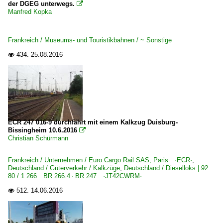
der DGEG unterwegs.

Manfred Kopka
Frankreich / Museums- und Touristikbahnen / ~ Sonstige
434.
25.08.2016

ECR 247 016-9 durchfährt mit einem Kalkzug Duisburg-
Bissingheim 10.6.2016

Christian Schürmann
Frankreich / Unternehmen / Euro Cargo Rail SAS, Paris ·ECR·
,
Deutschland / Güterverkehr / Kalkzüge
,
Deutschland / Dieselloks | 92
80 / 1 266 BR 266.4 · BR 247 ·JT42CWRM·
512.
14.06.2016
