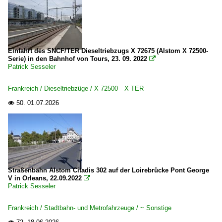
Einfahrt des SNCF/TER Dieseltriebzugs X 72675 (Alstom X 72500-
Serie) in den Bahnhof von Tours, 23. 09. 2022

Patrick Sesseler
Frankreich / Dieseltriebzüge / X 72500 X TER
50.
01.07.2026

Straßenbahn Alstom Citadis 302 auf der Loirebrücke Pont George
V in Orleans, 22.09.2022

Patrick Sesseler
Frankreich / Stadtbahn- und Metrofahrzeuge / ~ Sonstige