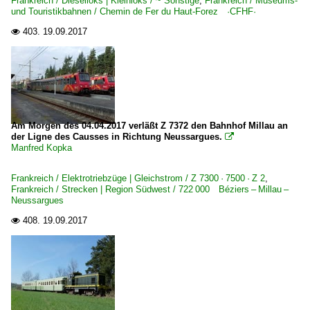
Frankreich / Dieselloks | Kleinloks / ~ Sonstige
,
Frankreich / Museums-
und Touristikbahnen / Chemin de Fer du Haut-Forez ·CFHF·
403.
19.09.2017

Am Morgen des 04.04.2017 verläßt Z 7372 den Bahnhof Millau an
der Ligne des Causses in Richtung Neussargues.

Manfred Kopka
Frankreich / Elektrotriebzüge | Gleichstrom / Z 7300 · 7500 · Z 2
,
Frankreich / Strecken | Region Südwest / 722 000 Béziers – Millau –
Neussargues
408.
19.09.2017
