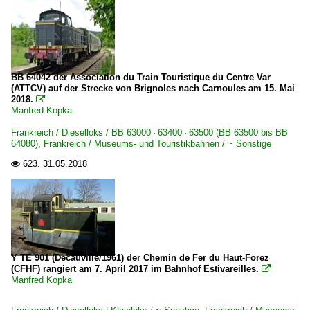
BB 64042 der Association du Train Touristique du Centre Var
(ATTCV) auf der Strecke von Brignoles nach Carnoules am 15. Mai
2018.

Manfred Kopka
Frankreich / Dieselloks / BB 63000 · 63400 · 63500 (BB 63500 bis BB
64080)
,
Frankreich / Museums- und Touristikbahnen / ~ Sonstige
623.
31.05.2018

Y TE 901 (Decauville/1961) der Chemin de Fer du Haut-Forez
(CFHF) rangiert am 7. April 2017 im Bahnhof Estivareilles.

Manfred Kopka