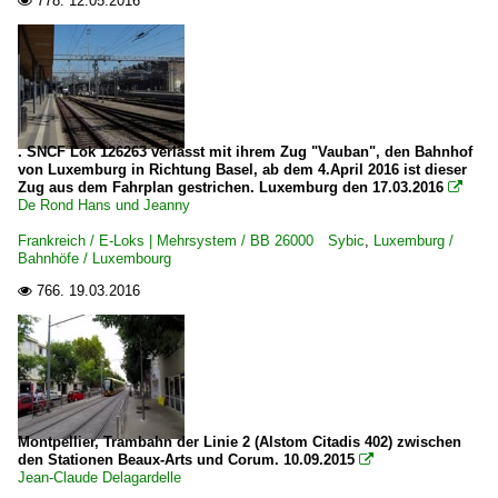
778.
12.05.2016

. SNCF Lok 126263 verlässt mit ihrem Zug "Vauban", den Bahnhof
von Luxemburg in Richtung Basel, ab dem 4.April 2016 ist dieser
Zug aus dem Fahrplan gestrichen. Luxemburg den 17.03.2016

De Rond Hans und Jeanny
Frankreich / E-Loks | Mehrsystem / BB 26000 Sybic
,
Luxemburg /
Bahnhöfe / Luxembourg
766.
19.03.2016

Montpellier, Trambahn der Linie 2 (Alstom Citadis 402) zwischen
den Stationen Beaux-Arts und Corum. 10.09.2015

Jean-Claude Delagardelle