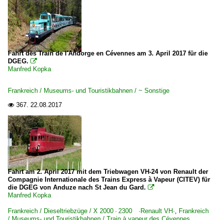
Fahrt des Train de l'Andorge en Cévennes am 3. April 2017 für die
DGEG.

Manfred Kopka
Frankreich / Museums- und Touristikbahnen / ~ Sonstige
367.
22.08.2017

Fahrt am 2. April 2017 mit dem Triebwagen VH-24 von Renault der
Compagnie Internationale des Trains Express à Vapeur (CITEV) für
die DGEG von Anduze nach St Jean du Gard.

Manfred Kopka
Frankreich / Dieseltriebzüge / X 2000 · 2300 ·Renault VH·
,
Frankreich
/ Museums- und Touristikbahnen / Train à vapeur des Cévennes