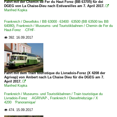
Fahrt mit der Chemin de Fer du Haut Forez (BB 63705) für dei
DGEG von La Chaise-Dieu nach Estivareilles am 7. April 2017.

Manfred Kopka
Frankreich / Dieselloks / BB 63000 · 63400 · 63500 (BB 63500 bis BB
64080)
,
Frankreich / Museums- und Touristikbahnen / Chemin de Fer du
Haut-Forez ·CFHF·
392.
16.09.2017

Fahrt mit dem Train touristique du Livradois-Forez (X 4208 der
Agrivap) von Ambert nach La Chaise Dieu für die DGEG am 7.
April 2017.

Manfred Kopka
Frankreich / Museums- und Touristikbahnen / Train touristique du
Livradois-Forez ·AGRIVAP·
,
Frankreich / Dieseltriebzüge / X
4200 'Panoramique'
474.
15.09.2017
