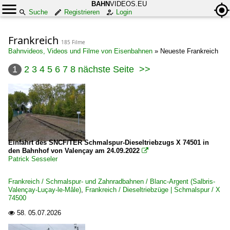
BAHN
VIDEOS.EU
Suche
Registrieren
Login
Frankreich
185 Filme
Bahnvideos, Videos und Filme von Eisenbahnen
»
Neueste Frankreich
1
2
3
4
5
6
7
8
nächste Seite
>>
Einfahrt des SNCF/TER Schmalspur-Dieseltriebzugs X 74501 in
den Bahnhof von Valençay am 24.09.2022

Patrick Sesseler
Frankreich / Schmalspur- und Zahnradbahnen / Blanc-Argent (Salbris-
Valençay-Luçay-le-Mâle)
,
Frankreich / Dieseltriebzüge | Schmalspur / X
74500
58.
05.07.2026
