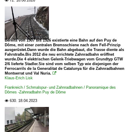
72.
18.06.2026

Bereits von 1907 bis 1926 existierte eine Bahn auf den Puy de
Dôme, mit einer zentralen Bremsschiene nach dem Fell-Prinzip
ausgerüstet.Dann wurde die Bahn abgebaut, die Trasse diente als
Fahrstraße.Bis 2012 die neu errichtete Zahnradbahn eröffnet
wurde.Die 4 elektrischen Gelenk-Triebwagen vom Grundtyp GTW
2/6 lieferte Stadler.Sie sind vom selben Typ wie diejenigen der
Ferrocarrils de la Generalitat de Catalunya für die Zahnradbahnen
Montserrat und Val Nuria.

Klaus-Erich Lisk
Frankreich / Schmalspur- und Zahnradbahnen / Panoramique des
Dômes -Zahnradbahn Puy de Dôme
630.
18.04.2023
