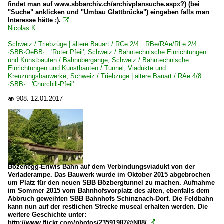
findet man auf www.sbbarchiv.ch/archivplansuche.aspx?) (bei
"Suche" anklicken und "Umbau Glattbrücke") eingeben falls man
Interesse hätte ;).

Nicolas K.
Schweiz / Triebzüge | ältere Bauart / RCe 2/4 RBe/RAe/RLe 2/4
·SBB·OeBB· 'Roter Pfeil'
,
Schweiz / Bahntechnische Einrichtungen
und Kunstbauten / Bahnübergänge
,
Schweiz / Bahntechnische
Einrichtungen und Kunstbauten / Tunnel, Viadukte und
Kreuzungsbauwerke
,
Schweiz / Triebzüge | ältere Bauart / RAe 4/8
·SBB· 'Churchill-Pfeil'
908.
12.01.2017

Bözenegg-Eriwis Bahn auf dem Verbindungsviadukt von der
Verladerampe. Das Bauwerk wurde im Oktober 2015 abgebrochen
um Platz für den neuen SBB Bözbergtunnel zu machen. Aufnahme
im Sommer 2015 vom Bahnhofsvorplatz des alten, ebenfalls dem
Abbruch geweihten SBB Bahnhofs Schinznach-Dorf. Die Feldbahn
kann nun auf der restlichen Strecke museal erhalten werden. Die
weitere Geschichte unter:
http://www.flickr.com/photos/23591987@N08/
