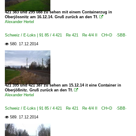
421 383 und 295 088 zu sehen mit einem Containerzug in
Oberjössnitz am 16.12.14. Gruß zurück an den Tf.

Alexander Hertel
Schweiz / E-Loks | 91 85 / 4 421 Re 421 Re 4/4 II CH+D ·SBB·
580.
17.12.2014

421 395 und 421 387 zu sehen am 15.12.14 it eine Container in
Oberjößnitz. Gruß zurück an den Tf.

Alexander Hertel
Schweiz / E-Loks | 91 85 / 4 421 Re 421 Re 4/4 II CH+D ·SBB·
589.
17.12.2014
