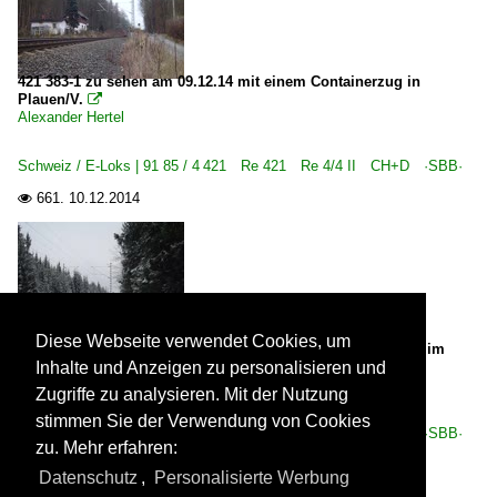
421 383-1 zu sehen am 09.12.14 mit einem Containerzug in
Plauen/V.

Alexander Hertel
Schweiz / E-Loks | 91 85 / 4 421 Re 421 Re 4/4 II CH+D ·SBB·
661.
10.12.2014

Diese Webseite verwendet Cookies, um
421 389-8 mit einem Containerzug zu sehen in Drochaus/V. im
ersten Schnee in diesem Winter am 02.12.14.
Inhalte und Anzeigen zu personalisieren und

Alexander Hertel
Zugriffe zu analysieren. Mit der Nutzung
stimmen Sie der Verwendung von Cookies
Schweiz / E-Loks | 91 85 / 4 421 Re 421 Re 4/4 II CH+D ·SBB·
zu. Mehr erfahren:
657.
02.12.2014

Datenschutz
,
Personalisierte Werbung