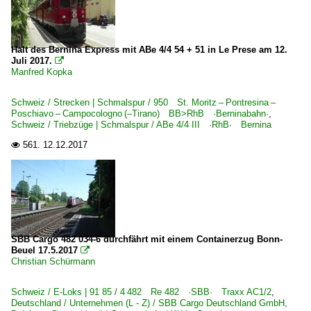
Halt des Bernina Express mit ABe 4/4 54 + 51 in Le Prese am 12.
Juli 2017.

Manfred Kopka
Schweiz / Strecken | Schmalspur / 950 St. Moritz – Pontresina –
Poschiavo – Campocologno (–Tirano) BB>RhB ·Berninabahn·
,
Schweiz / Triebzüge | Schmalspur / ABe 4/4 III ·RhB· Bernina
561.
12.12.2017

SBB Cargo 482 034-6 durchfährt mit einem Containerzug Bonn-
Beuel 17.5.2017

Christian Schürmann
Schweiz / E-Loks | 91 85 / 4 482 Re 482 ·SBB· Traxx AC1/2
,
Deutschland / Unternehmen (L - Z) / SBB Cargo Deutschland GmbH,