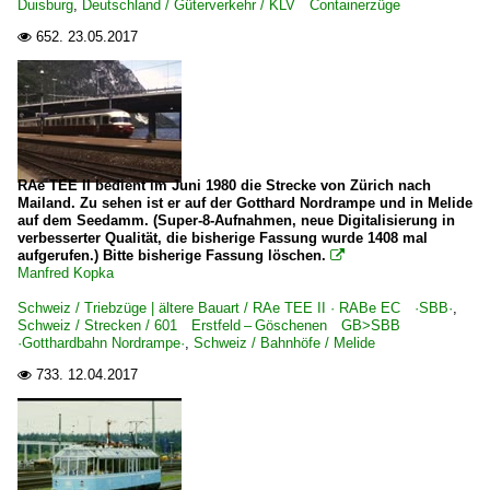
Duisburg
,
Deutschland / Güterverkehr / KLV Containerzüge
652.
23.05.2017

RAe TEE II bedient im Juni 1980 die Strecke von Zürich nach
Mailand. Zu sehen ist er auf der Gotthard Nordrampe und in Melide
auf dem Seedamm. (Super-8-Aufnahmen, neue Digitalisierung in
verbesserter Qualität, die bisherige Fassung wurde 1408 mal
aufgerufen.) Bitte bisherige Fassung löschen.

Manfred Kopka
Schweiz / Triebzüge | ältere Bauart / RAe TEE II · RABe EC ·SBB·
,
Schweiz / Strecken / 601 Erstfeld – Göschenen GB>SBB
·Gotthardbahn Nordrampe·
,
Schweiz / Bahnhöfe / Melide
733.
12.04.2017
