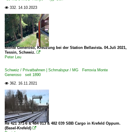
332.
14.10.2023

Monte Generoso, Kreuzung bei der Station Bellavista. 04.Juli 2021,
Tessin, Schweiz.

Peter Leu
Schweiz / Privatbahnen | Schmalspur / MG Ferrovia Monte
Generoso seit 1890
362.
16.11.2021

Re 421 371-6 & 484 013 & 482 039 SBB Cargo in Krefeld Oppum.
(Basel-Krefeld)
