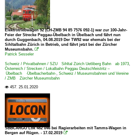
Elektrotriebwagen 92 (CH-ZMB 94 85 7576 092-1) war zur 100-Jahr-
Feier der Strecke Peggau-Übelbach in Übelbach und fährt nun
durch Guggenbach, 04.08.2019 Der TW92 war ehemals bei der
Sihltalbahn Zürich in Betrieb, und fährt jetzt bei der Zürcher
Museumsbahn.

Patrick Sesseler
Schweiz / Privatbahnen / SZU Sihltal Zürich Uetliberg Bahn ab 1973
,
Österreich / Strecken / Lokalbahn Peggau Deutschfeistritz –
Übelbach ·Übelbacherbahn·
,
Schweiz / Museumsbahnen und Vereine
/ ZMB Zürcher Museumsbahn
457.
25.01.2020

SBBCARGO Lok 482 046 bei Ragierarbeiten mit Tamms-Wagen in
Bergen auf Rügen. - 17.02.2019
