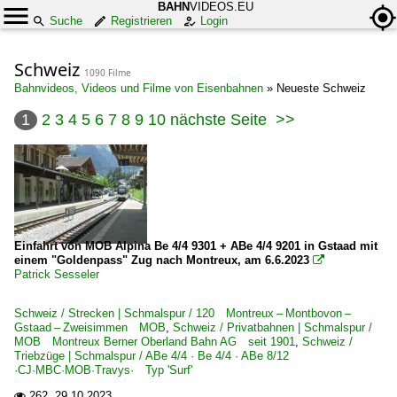
BAHN
VIDEOS.EU
Suche
Registrieren
Login
Schweiz
1090 Filme
Bahnvideos, Videos und Filme von Eisenbahnen
»
Neueste Schweiz
1
2
3
4
5
6
7
8
9
10
nächste Seite
>>
Einfahrt von MOB Alpina Be 4/4 9301 + ABe 4/4 9201 in Gstaad mit
einem "Goldenpass" Zug nach Montreux, am 6.6.2023

Patrick Sesseler
Schweiz / Strecken | Schmalspur / 120 Montreux – Montbovon –
Gstaad – Zweisimmen MOB
,
Schweiz / Privatbahnen | Schmalspur /
MOB Montreux Berner Oberland Bahn AG seit 1901
,
Schweiz /
Triebzüge | Schmalspur / ABe 4/4 · Be 4/4 · ABe 8/12
·CJ·MBC·MOB·Travys· Typ 'Surf'
262.
29.10.2023
