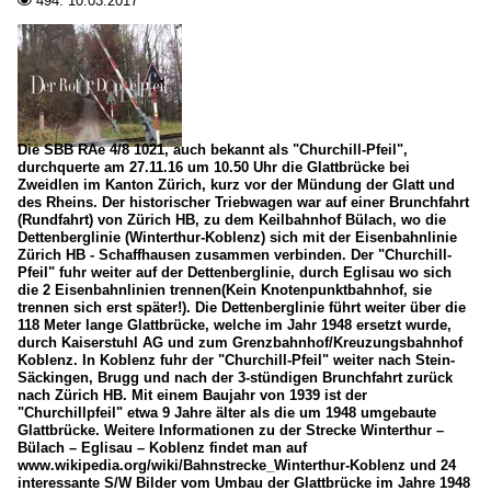
494.
10.03.2017

Die SBB RAe 4/8 1021, auch bekannt als "Churchill-Pfeil",
durchquerte am 27.11.16 um 10.50 Uhr die Glattbrücke bei
Zweidlen im Kanton Zürich, kurz vor der Mündung der Glatt und
des Rheins. Der historischer Triebwagen war auf einer Brunchfahrt
(Rundfahrt) von Zürich HB, zu dem Keilbahnhof Bülach, wo die
Dettenberglinie (Winterthur-Koblenz) sich mit der Eisenbahnlinie
Zürich HB - Schaffhausen zusammen verbinden. Der "Churchill-
Pfeil" fuhr weiter auf der Dettenberglinie, durch Eglisau wo sich
die 2 Eisenbahnlinien trennen(Kein Knotenpunktbahnhof, sie
trennen sich erst später!). Die Dettenberglinie führt weiter über die
118 Meter lange Glattbrücke, welche im Jahr 1948 ersetzt wurde,
durch Kaiserstuhl AG und zum Grenzbahnhof/Kreuzungsbahnhof
Koblenz. In Koblenz fuhr der "Churchill-Pfeil" weiter nach Stein-
Säckingen, Brugg und nach der 3-stündigen Brunchfahrt zurück
nach Zürich HB. Mit einem Baujahr von 1939 ist der
"Churchillpfeil" etwa 9 Jahre älter als die um 1948 umgebaute
Glattbrücke. Weitere Informationen zu der Strecke Winterthur –
Bülach – Eglisau – Koblenz findet man auf
www.wikipedia.org/wiki/Bahnstrecke_Winterthur-Koblenz und 24
interessante S/W Bilder vom Umbau der Glattbrücke im Jahre 1948