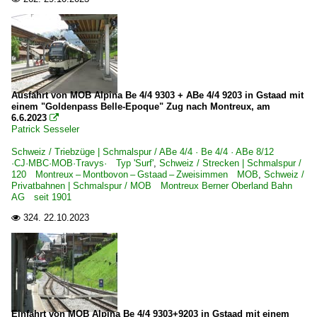
Ausfahrt von MOB Alpina Be 4/4 9303 + ABe 4/4 9203 in Gstaad mit
einem "Goldenpass Belle-Epoque" Zug nach Montreux, am
6.6.2023

Patrick Sesseler
Schweiz / Triebzüge | Schmalspur / ABe 4/4 · Be 4/4 · ABe 8/12
·CJ·MBC·MOB·Travys· Typ 'Surf'
,
Schweiz / Strecken | Schmalspur /
120 Montreux – Montbovon – Gstaad – Zweisimmen MOB
,
Schweiz /
Privatbahnen | Schmalspur / MOB Montreux Berner Oberland Bahn
AG seit 1901
324.
22.10.2023

Einfahrt von MOB Alpina Be 4/4 9303+9203 in Gstaad mit einem