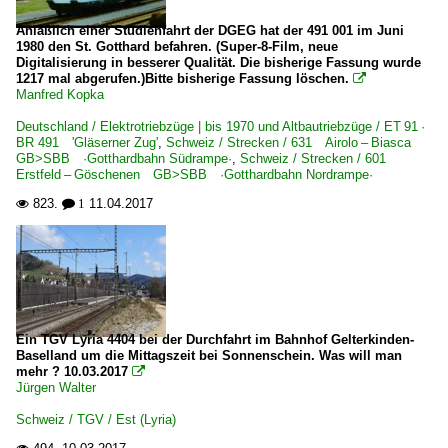
Anläßlich einer Studienfahrt der DGEG hat der 491 001 im Juni
1980 den St. Gotthard befahren. (Super-8-Film, neue
Digitalisierung in besserer Qualität. Die bisherige Fassung wurde
1217 mal abgerufen.)Bitte bisherige Fassung löschen.

Manfred Kopka
Deutschland / Elektrotriebzüge | bis 1970 und Altbautriebzüge / ET 91 ·
BR 491 'Gläserner Zug'
,
Schweiz / Strecken / 631 Airolo – Biasca
GB>SBB ·Gotthardbahn Südrampe·
,
Schweiz / Strecken / 601
Erstfeld – Göschenen GB>SBB ·Gotthardbahn Nordrampe·
823.
11.04.2017

 1
Ein TGV Lyria 4404 bei der Durchfahrt im Bahnhof Gelterkinden-
Baselland um die Mittagszeit bei Sonnenschein. Was will man
mehr ? 10.03.2017

Jürgen Walter
Schweiz / TGV / Est (Lyria)