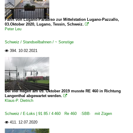
Fahrt von Lugano-Paradiso zur Mittelstation Lugano-Pazzallo,
03.Oktober 2020, Lugano, Tessin, Schweiz.

Peter Leu
Schweiz / Standseilbahnen / ~ Sonstige
394.
10.02.2021

Bei viel Regen am 09. Oktober 2019 musste RE 460 in Richtung
Langenthal abgewartet werden.

Klaus-P. Dietrich
Schweiz / E-Loks | 91 85 / 4 460 Re 460 ·SBB· mit Zügen
411.
12.07.2020
