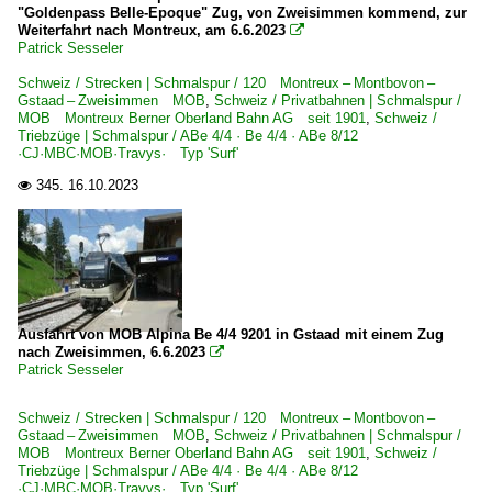
"Goldenpass Belle-Epoque" Zug, von Zweisimmen kommend, zur
Weiterfahrt nach Montreux, am 6.6.2023

Patrick Sesseler
Schweiz / Strecken | Schmalspur / 120 Montreux – Montbovon –
Gstaad – Zweisimmen MOB
,
Schweiz / Privatbahnen | Schmalspur /
MOB Montreux Berner Oberland Bahn AG seit 1901
,
Schweiz /
Triebzüge | Schmalspur / ABe 4/4 · Be 4/4 · ABe 8/12
·CJ·MBC·MOB·Travys· Typ 'Surf'
345.
16.10.2023

Ausfahrt von MOB Alpina Be 4/4 9201 in Gstaad mit einem Zug
nach Zweisimmen, 6.6.2023

Patrick Sesseler
Schweiz / Strecken | Schmalspur / 120 Montreux – Montbovon –
Gstaad – Zweisimmen MOB
,
Schweiz / Privatbahnen | Schmalspur /
MOB Montreux Berner Oberland Bahn AG seit 1901
,
Schweiz /
Triebzüge | Schmalspur / ABe 4/4 · Be 4/4 · ABe 8/12
·CJ·MBC·MOB·Travys· Typ 'Surf'