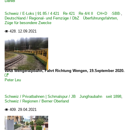
Daniel
Schweiz / E-Loks | 91 85 / 4 421 Re 421 Re 4/4 II CH+D ·SBB·
,
Deutschland / Regional- und Fernzüge / DbZ Überführungsfahrten,
Züge für besondere Zwecke
428.
12.09.2021

WAB Wengeralpbahn, Fahrt Richtung Wengen, 19.September 2020.

Peter Leu
Schweiz / Privatbahnen | Schmalspur / JB Jungfraubahn seit 1898
,
Schweiz / Regionen / Berner Oberland
409.
29.04.2021
