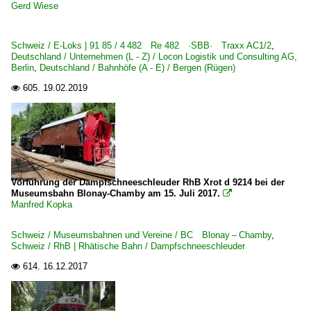
Gerd Wiese
Schweiz / E-Loks | 91 85 / 4 482 Re 482 ·SBB· Traxx AC1/2
,
Deutschland / Unternehmen (L - Z) / Locon Logistik und Consulting AG,
Berlin
,
Deutschland / Bahnhöfe (A - E) / Bergen (Rügen)
605.
19.02.2019

Vorführung der Dampfschneeschleuder RhB Xrot d 9214 bei der
Museumsbahn Blonay-Chamby am 15. Juli 2017.

Manfred Kopka
Schweiz / Museumsbahnen und Vereine / BC Blonay – Chamby
,
Schweiz / RhB | Rhätische Bahn / Dampfschneeschleuder
614.
16.12.2017
