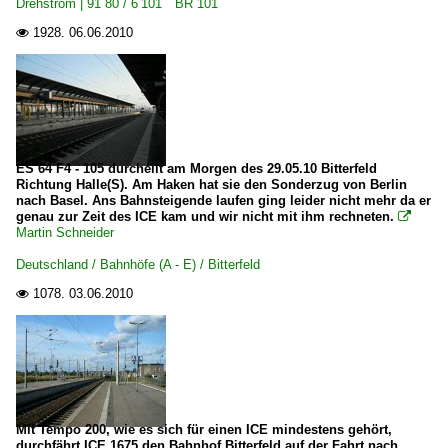
Drehstrom | 91 80 / 6 101 BR 101
1928.
06.06.2010

E-Loks | Drehstrom | 91 80
6 101 BR 101
6 101 BR 101 Werbeloks
6 152 BR 152 ·ES 64 F·
6 185 BR 185 ·Traxx AC1/2· Private
ES 64 F4 - 105 durcheilt am Morgen des 29.05.10 Bitterfeld
Richtung Halle(S). Am Haken hat sie den Sonderzug von Berlin
nach Basel. Ans Bahnsteigende laufen ging leider nicht mehr da er
E-Loks | konventionell
genau zur Zeit des ICE kam und wir nicht mit ihm rechneten.

Martin Schneider
6 155 BR 155 DR 250 'Energiecontainer'
Deutschland / Bahnhöfe (A - E) / Bitterfeld
Elektrotriebzüge | 93 8x | ICE - IC
1078.
03.06.2010

ICE T BR 411 · 5 411
Güterverkehr
Gemischte Güterzüge
Mit Tempo 200, wie es sich für einen ICE mindestens gehört,
durchfährt ICE 1675 den Bahnhof Bitterfeld auf der Fahrt nach
Regional- und Fernzüge