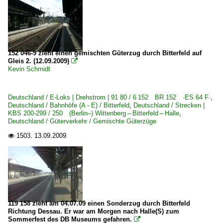
152 046-9 zieht einen gemischten Güterzug durch Bitterfeld auf
Gleis 2. (12.09.2009)

Kevin Schmidt
Deutschland / E-Loks | Drehstrom | 91 80 / 6 152 BR 152 ·ES 64 F·
,
Deutschland / Bahnhöfe (A - E) / Bitterfeld
,
Deutschland / Strecken |
KBS 200-299 / 250 (Berlin–) Wittenberg – Bitterfeld – Halle
,
Deutschland / Güterverkehr / Gemischte Güterzüge
1503.
13.09.2009

119 158 zieht am 04.07.09 einen Sonderzug durch Bitterfeld
Richtung Dessau. Er war am Morgen nach Halle(S) zum
Sommerfest des DB Museums gefahren.
