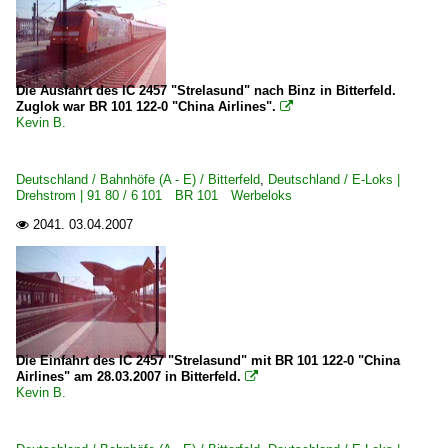
Die Ausfahrt des IC 2457 "Strelasund" nach Binz in Bitterfeld.
Zuglok war BR 101 122-0 "China Airlines".

Kevin B.
Deutschland / Bahnhöfe (A - E) / Bitterfeld
,
Deutschland / E-Loks |
Drehstrom | 91 80 / 6 101 BR 101 Werbeloks
2041.
03.04.2007

Die Einfahrt des IC 2457 "Strelasund" mit BR 101 122-0 "China
Airlines" am 28.03.2007 in Bitterfeld.

Kevin B.