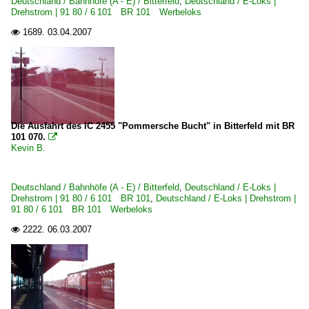
Deutschland / Bahnhöfe (A - E) / Bitterfeld
,
Deutschland / E-Loks |
Drehstrom | 91 80 / 6 101 BR 101 Werbeloks
1689.
03.04.2007

Die Ausfahrt des IC 2455 "Pommersche Bucht" in Bitterfeld mit BR
101 070.

Kevin B.
Deutschland / Bahnhöfe (A - E) / Bitterfeld
,
Deutschland / E-Loks |
Drehstrom | 91 80 / 6 101 BR 101
,
Deutschland / E-Loks | Drehstrom |
91 80 / 6 101 BR 101 Werbeloks
2222.
06.03.2007
