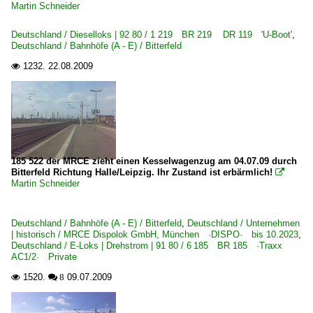
Martin Schneider
Deutschland / Dieselloks | 92 80 / 1 219 BR 219 DR 119 'U-Boot'
,
Deutschland / Bahnhöfe (A - E) / Bitterfeld
1232.
22.08.2009

185 522 der MRCE zieht einen Kesselwagenzug am 04.07.09 durch
Bitterfeld Richtung Halle/Leipzig. Ihr Zustand ist erbärmlich!

Martin Schneider
Deutschland / Bahnhöfe (A - E) / Bitterfeld
,
Deutschland / Unternehmen
| historisch / MRCE Dispolok GmbH, München ·DISPO· bis 10.2023
,
Deutschland / E-Loks | Drehstrom | 91 80 / 6 185 BR 185 ·Traxx
AC1/2· Private
1520.
09.07.2009

 8