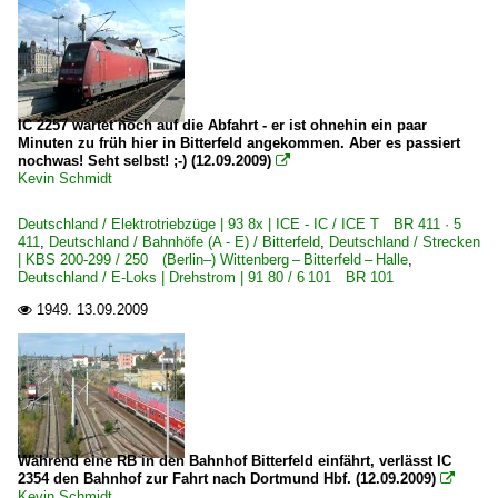
IC 2257 wartet noch auf die Abfahrt - er ist ohnehin ein paar
Minuten zu früh hier in Bitterfeld angekommen. Aber es passiert
nochwas! Seht selbst! ;-) (12.09.2009)

Kevin Schmidt
Deutschland / Elektrotriebzüge | 93 8x | ICE - IC / ICE T BR 411 · 5
411
,
Deutschland / Bahnhöfe (A - E) / Bitterfeld
,
Deutschland / Strecken
| KBS 200-299 / 250 (Berlin–) Wittenberg – Bitterfeld – Halle
,
Deutschland / E-Loks | Drehstrom | 91 80 / 6 101 BR 101
1949.
13.09.2009

Während eine RB in den Bahnhof Bitterfeld einfährt, verlässt IC
2354 den Bahnhof zur Fahrt nach Dortmund Hbf. (12.09.2009)

Kevin Schmidt