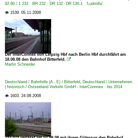
92 80 / 1 232 BR 232 DR 132 · DR 130.1 'Ludmilla'
1539.
05.11.2008

Der InterConnex von Leipzig Hbf nach Berlin Hbf durchfährt am
18.08.08 den Bahnhof Bitterfeld.

Martin Schneider
Deutschland / Bahnhöfe (A - E) / Bitterfeld
,
Deutschland / Unternehmen
| historisch / Ostseeland Verkehr GmbH - InterConnnex bis 2014
1603.
24.08.2008

152 075 verlässt am 02.08.08 mit ihrem Güterzug den Bahnhof