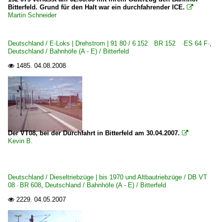
Bitterfeld. Grund für den Halt war ein durchfahrender ICE.

Martin Schneider
Deutschland / E-Loks | Drehstrom | 91 80 / 6 152 BR 152 ·ES 64 F·
,
Deutschland / Bahnhöfe (A - E) / Bitterfeld
1485.
04.08.2008

Der VT08, bei der Durchfahrt in Bitterfeld am 30.04.2007.

Kevin B.
Deutschland / Dieseltriebzüge | bis 1970 und Altbautriebzüge / DB VT
08 · BR 608
,
Deutschland / Bahnhöfe (A - E) / Bitterfeld
2229.
04.05.2007
