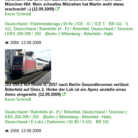
München Hbf. Mein schnelles Mitziehen hat Martin wohl etwas
erschreckt! ;-) (12.09.2009)

IC InterCity-Züge
Kevin Schmidt
Deutschland / Elektrotriebzüge | 93 8x | ICE - IC / ICE T BR 411 · 5
Strecken | KBS 200-299
411
,
Deutschland / Bahnhöfe (A - E) / Bitterfeld
,
Deutschland / Strecken
| KBS 200-299 / 250 (Berlin–) Wittenberg – Bitterfeld – Halle
250 (Berlin–) Wittenberg – Bitterfeld – Halle
2084.
13.09.2009

Unternehmen (A - K)
Deutsche Gleis- und Tiefbau GmbH ·DGT·
Unternehmen | historisch
MRCE Dispolok GmbH, München ·DISPO· bis 10.2023
101 055-2 mit ihrem IC 2257 nach Berlin Gesundbrunnen verlässt
Bitterfeld auf Gleis 2. Hinter der Lok ist ein Apmz anstelle eines
Ostseeland Verkehr GmbH - InterConnnex bis 2014
Avmz eingereiht. (12.09.2009)

Kevin Schmidt
Deutschland / Bahnhöfe (A - E) / Bitterfeld
,
Deutschland / Strecken |
KBS 200-299 / 250 (Berlin–) Wittenberg – Bitterfeld – Halle
,
Deutschland / E-Loks | Drehstrom | 91 80 / 6 101 BR 101
1559.
13.09.2009
