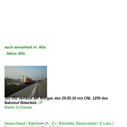
auch einsortiert in: Alle
Jahre: Alle
×
×
Alle Kategorien
Alle Jahre
Deutschland
2000
Dieselloks | 92 80
2007
1 219 BR 219 DR 119 'U-Boot'
2008
101 052 verlässt am Morgen des 29.05.10 mit CNL 1259 den
Bahnhof Bitterfeld.

1 232 BR 232 DR 132 · DR 130.1 'Ludmilla'
2009
Martin Schneider
Dieseltriebzüge | bis 1970 und Altbautriebzüge
Deutschland / Bahnhöfe (A - E) / Bitterfeld
,
Deutschland / E-Loks |
DB VT 08 · BR 608