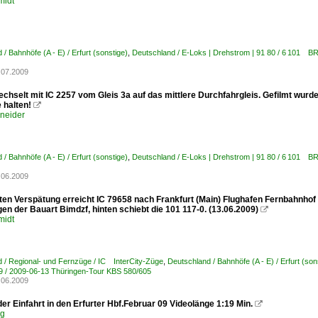
midt
/ Bahnhöfe (A - E) / Erfurt (sonstige)
,
Deutschland / E-Loks | Drehstrom | 91 80 / 6 101 B
.07.2009
chselt mit IC 2257 vom Gleis 3a auf das mittlere Durchfahrgleis. Gefilmt wurde
 halten!

hneider
/ Bahnhöfe (A - E) / Erfurt (sonstige)
,
Deutschland / E-Loks | Drehstrom | 91 80 / 6 101 B
.06.2009
ten Verspätung erreicht IC 79658 nach Frankfurt (Main) Flughafen Fernbahnhof de
n der Bauart Bimdzf, hinten schiebt die 101 117-0. (13.06.2009)

midt
 / Regional- und Fernzüge / IC InterCity-Züge
,
Deutschland / Bahnhöfe (A - E) / Erfurt (son
9 / 2009-06-13 Thüringen-Tour KBS 580/605
.06.2009
der Einfahrt in den Erfurter Hbf.Februar 09 Videolänge 1:19 Min.

eg