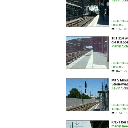
Kevin Sch
Deutschland 
580/605
2162.
06

101 114 we
die Klappe
Martin Sc
Deutschland 
580/605
1676.
27

Mit 5 Minu
Steuerwage
Kevin Sch
Deutschland
Treffen 200
2157.
18

ICE-T bei 
martin he