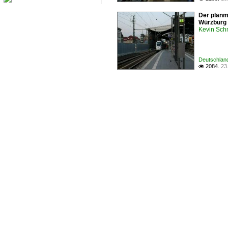
Der planmä
Würzburg 
Kevin Sch
Deutschland
2084.
23
