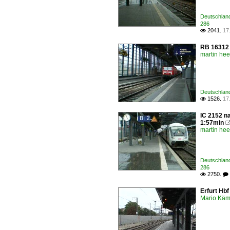
Deutschland
286
2041.
17

RB 16312 
martin he
Deutschland 
1526.
17

IC 2152 n
1:57min
martin he
Deutschland
286
2750.

 
Erfurt Hb
Mario Käm