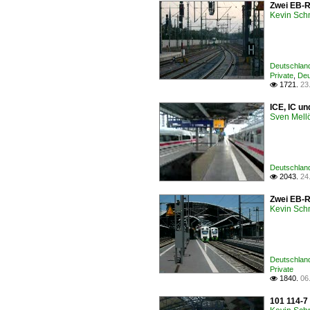
Zwei EB-Re
Kevin Sch
Deutschland 
Private
,
Deu
1721.
23

ICE, IC u
Sven Mell
Deutschland 
2043.
24

Zwei EB-Re
Kevin Sch
Deutschland 
Private
1840.
06

101 114-7