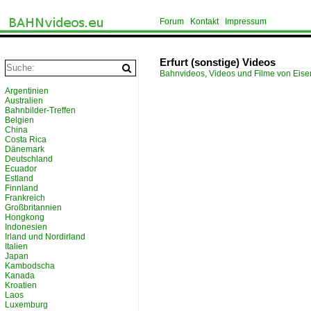
Forum
Kontakt
Impressum
Erfurt (sonstige) Videos
Bahnvideos, Videos und Filme von Eis
Argentinien
Australien
Bahnbilder-Treffen
Belgien
China
Costa Rica
Dänemark
Deutschland
Ecuador
Estland
Finnland
Frankreich
Großbritannien
Hongkong
Indonesien
Irland und Nordirland
Italien
Japan
Kambodscha
Kanada
Kroatien
Laos
Luxemburg