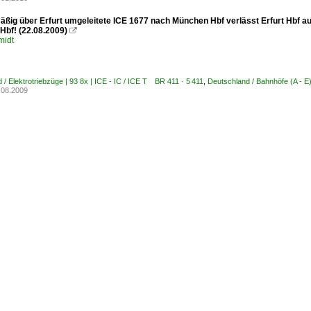
ßig über Erfurt umgeleitete ICE 1677 nach München Hbf verlässt Erfurt Hbf auf 
Hbf! (22.08.2009)

midt
 / Elektrotriebzüge | 93 8x | ICE - IC / ICE T BR 411 · 5 411
,
Deutschland / Bahnhöfe (A - E) 
.08.2009