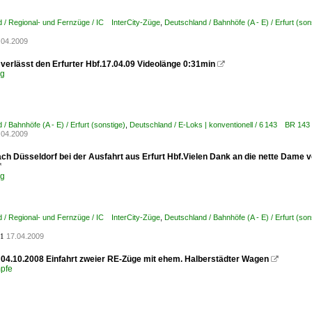
 / Regional- und Fernzüge / IC InterCity-Züge
,
Deutschland / Bahnhöfe (A - E) / Erfurt (son
.04.2009
verlässt den Erfurter Hbf.17.04.09 Videolänge 0:31min

eg
/ Bahnhöfe (A - E) / Erfurt (sonstige)
,
Deutschland / E-Loks | konventionell / 6 143 BR 1
.04.2009
ach Düsseldorf bei der Ausfahrt aus Erfurt Hbf.Vielen Dank an die nette Dame 

eg
 / Regional- und Fernzüge / IC InterCity-Züge
,
Deutschland / Bahnhöfe (A - E) / Erfurt (son
17.04.2009
1
f 04.10.2008 Einfahrt zweier RE-Züge mit ehem. Halberstädter Wagen

pfe