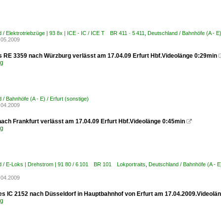
 / Elektrotriebzüge | 93 8x | ICE - IC / ICE T BR 411 · 5 411
,
Deutschland / Bahnhöfe (A - E) 
.05.2009
s RE 3359 nach Würzburg verlässt am 17.04.09 Erfurt Hbf.Videolänge 0:29min
eg
/ Bahnhöfe (A - E) / Erfurt (sonstige)
.04.2009
nach Frankfurt verlässt am 17.04.09 Erfurt Hbf.Videolänge 0:45min

eg
 / E-Loks | Drehstrom | 91 80 / 6 101 BR 101 Lokportraits
,
Deutschland / Bahnhöfe (A - E)
.04.2009
des IC 2152 nach Düsseldorf in Hauptbahnhof von Erfurt am 17.04.2009.Videolä
eg