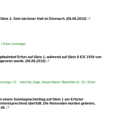
leis 2. Sein nächster Halt ist Eisenach. (06.06.2010)

/ Erfurt (sonstige)
tbahnhof Erfurt auf Gleis 1, während auf Gleis 8 ICE 1559 von
ngesetzt wurde. (06.06.2010)

Fernzüge / IC InterCity-Züge
,
Deutschland / Bahnhöfe (A - E) / Erfurt
n einem Sonntagnachmittag auf Gleis 1 am Erfurter
dementsprechend überfüllt. Die Reisenden wurden gebeten,
 ab.
