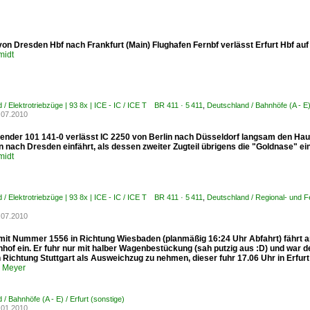
on Dresden Hbf nach Frankfurt (Main) Flughafen Fernbf verlässt Erfurt Hbf auf G
midt
 / Elektrotriebzüge | 93 8x | ICE - IC / ICE T BR 411 · 5 411
,
Deutschland / Bahnhöfe (A - E) 
.07.2010
bender 101 141-0 verlässt IC 2250 von Berlin nach Düsseldorf langsam den Haup
 nach Dresden einfährt, als dessen zweiter Zugteil übrigens die "Goldnase" ei
midt
 / Elektrotriebzüge | 93 8x | ICE - IC / ICE T BR 411 · 5 411
,
Deutschland / Regional- und 
.07.2010
 mit Nummer 1556 in Richtung Wiesbaden (planmäßig 16:24 Uhr Abfahrt) fährt a
hof ein. Er fuhr nur mit halber Wagenbestückung (sah putzig aus :D) und war 
n Richtung Stuttgart als Ausweichzug zu nehmen, dieser fuhr 17.06 Uhr in Erfurt
n Meyer
/ Bahnhöfe (A - E) / Erfurt (sonstige)
.01.2010