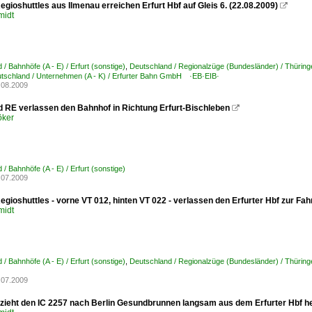
gioshuttles aus Ilmenau erreichen Erfurt Hbf auf Gleis 6. (22.08.2009)

midt
/ Bahnhöfe (A - E) / Erfurt (sonstige)
,
Deutschland / Regionalzüge (Bundesländer) / Thüring
tschland / Unternehmen (A - K) / Erfurter Bahn GmbH ·EB·EIB·
.08.2009
nd RE verlassen den Bahnhof in Richtung Erfurt-Bischleben

öker
/ Bahnhöfe (A - E) / Erfurt (sonstige)
.07.2009
gioshuttles - vorne VT 012, hinten VT 022 - verlassen den Erfurter Hbf zur Fah
midt
/ Bahnhöfe (A - E) / Erfurt (sonstige)
,
Deutschland / Regionalzüge (Bundesländer) / Thüring
.07.2009
 zieht den IC 2257 nach Berlin Gesundbrunnen langsam aus dem Erfurter Hbf he