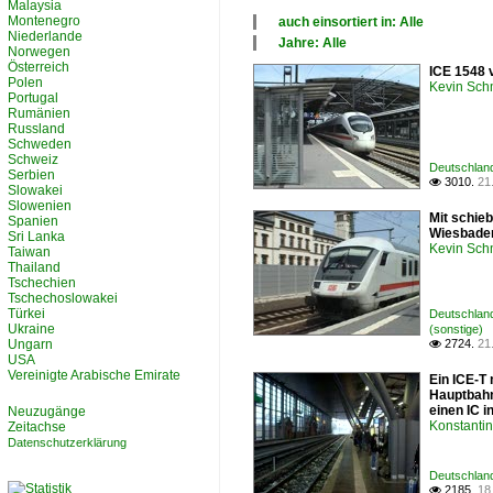
Malaysia
Montenegro
auch einsortiert in: Alle
Niederlande
×
Jahre: Alle
Norwegen
Alle Kategorien
×
Österreich
ICE 1548 v
Bahnbilder-Treffen
Alle Jahre
Polen
Kevin Sch
Deutschland
2000
Portugal
Rumänien
Russland
Schweden
Schweiz
Deutschland
Serbien
3010.
21

Slowakei
Slowenien
Mit schie
Spanien
Wiesbaden
Sri Lanka
Kevin Sch
Taiwan
Thailand
Tschechien
Tschechoslowakei
Türkei
Deutschland
Ukraine
(sonstige)
Ungarn
2724.
21

USA
Vereinigte Arabische Emirate
Ein ICE-T
Hauptbahn
einen IC i
Neuzugänge
Konstanti
Zeitachse
Datenschutzerklärung
Deutschland 
2185.
18
