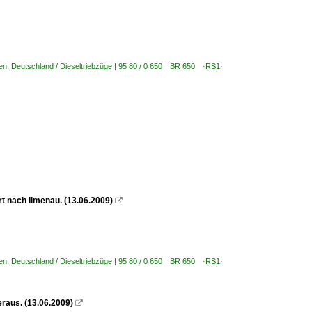
en
,
Deutschland / Dieseltriebzüge | 95 80 / 0 650 BR 650 ·RS1·
rt nach Ilmenau. (13.06.2009)

en
,
Deutschland / Dieseltriebzüge | 95 80 / 0 650 BR 650 ·RS1·
raus. (13.06.2009)
