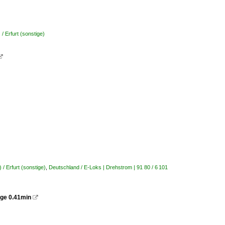
/ Erfurt (sonstige)

 / Erfurt (sonstige)
,
Deutschland / E-Loks | Drehstrom | 91 80 / 6 101
nge 0.41min
