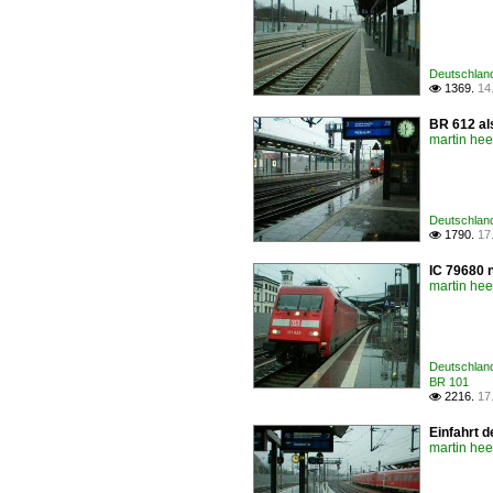
Deutschland
1369.
14

BR 612 al
martin he
Deutschland 
1790.
17

IC 79680 
martin he
Deutschland
BR 101
2216.
17

Einfahrt 
martin he