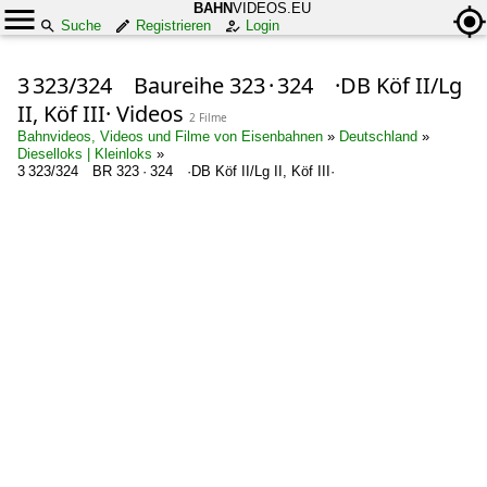
BAHN
VIDEOS.EU
Suche
Registrieren
Login
3 323/324 Baureihe 323 · 324 ·DB Köf II/Lg
II, Köf III· Videos
2 Filme
Bahnvideos, Videos und Filme von Eisenbahnen
»
Deutschland
»
Dieselloks | Kleinloks
»
3 323/324 BR 323 · 324 ·DB Köf II/Lg II, Köf III·