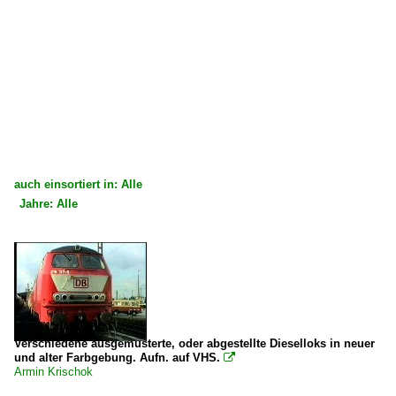
auch einsortiert in: Alle
Jahre: Alle
×
×
Alle Kategorien
Alle Jahre
Deutschland
2000
Bahnbetriebswerke
2004
Bw Hagen
2007
Verschiedene ausgemusterte, oder abgestellte Dieselloks in neuer
und alter Farbgebung. Aufn. auf VHS.

Armin Krischok
Dieselloks | 92 80