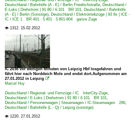
Deutschland / Bahnhöfe (A - E) / Berlin Friedrichstraße
,
Deutschland /
E-Loks | Drehstrom | 91 80 / 6 101 BR 101
,
Deutschland / Bahnhöfe
(A - E) / Berlin (Sonstige)
,
Deutschland / Elektrotriebzüge | 93 8x | ICE -
IC / ICE 1 BR 401 · 5 401 · 5 801-804 ganze Züge
1312.
15.02.2012

IC 2036 vor wenigen Minuten von Leipzig Hbf losgefahren und
fährt hier nach Norddeich Mole und endet dort.Aufgenommen am
27.01.2012 in Leipzig

Marcel Huy
Deutschland / Regional- und Fernzüge / IC InterCity-Züge
,
Deutschland / E-Loks | Drehstrom | 91 80 / 6 101 BR 101
,
Deutschland / Personenwagen | Steuerwagen / IC-Steuerwagen 286
,
Deutschland / Bahnhöfe (L - Q) / Leipzig (sonstige)
1220.
27.01.2012
