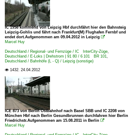
IC 1958 kommend von Leipzig Hbf durchfährt hier den Bahnsteig
Leipzig-Gohlis und fährt nach Frankfurt(M) Flughafen Fernbf und
endet dort.Aufgenommen am 09.04.2012 in Leipzig

Marcel Huy
Deutschland / Regional- und Fernzüge / IC InterCity-Züge
,
Deutschland / E-Loks | Drehstrom | 91 80 / 6 101 BR 101
,
Deutschland / Bahnhöfe (L - Q) / Leipzig (sonstige)
1432.
24.04.2012

ICE 873 von Berlin Ostbahnhof nach Basel SBB und IC 2208 von
München Hbf nach Berlin Gesundbrunnen durchfahren hier Berlin
Friedrichstr.Aufgenommen am 15.08.2011 in Berlin

Marcel Huy
Deutschland / Regional- und Fernzüge / IC InterCity-Züge
,