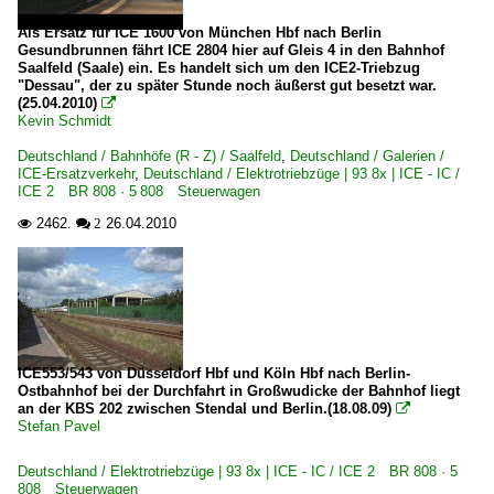
Als Ersatz für ICE 1600 von München Hbf nach Berlin
Gesundbrunnen fährt ICE 2804 hier auf Gleis 4 in den Bahnhof
Saalfeld (Saale) ein. Es handelt sich um den ICE2-Triebzug
"Dessau", der zu später Stunde noch äußerst gut besetzt war.
(25.04.2010)

Kevin Schmidt
Deutschland / Bahnhöfe (R - Z) / Saalfeld
,
Deutschland / Galerien /
ICE-Ersatzverkehr
,
Deutschland / Elektrotriebzüge | 93 8x | ICE - IC /
ICE 2 BR 808 · 5 808 Steuerwagen
2462.
26.04.2010

 2
ICE553/543 von Düsseldorf Hbf und Köln Hbf nach Berlin-
Ostbahnhof bei der Durchfahrt in Großwudicke der Bahnhof liegt
an der KBS 202 zwischen Stendal und Berlin.(18.08.09)

Stefan Pavel
Deutschland / Elektrotriebzüge | 93 8x | ICE - IC / ICE 2 BR 808 · 5
808 Steuerwagen