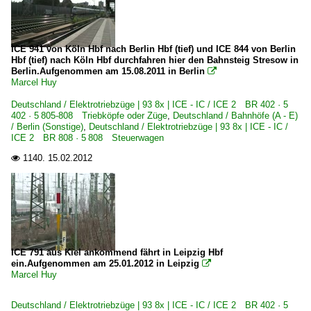
DB Fernverkehr AG, Frankfurt (Main)
ICE 941 von Köln Hbf nach Berlin Hbf (tief) und ICE 844 von Berlin
Hbf (tief) nach Köln Hbf durchfahren hier den Bahnsteig Stresow in
Berlin.Aufgenommen am 15.08.2011 in Berlin

Marcel Huy
Deutschland / Elektrotriebzüge | 93 8x | ICE - IC / ICE 2 BR 402 · 5
402 · 5 805-808 Triebköpfe oder Züge
,
Deutschland / Bahnhöfe (A - E)
/ Berlin (Sonstige)
,
Deutschland / Elektrotriebzüge | 93 8x | ICE - IC /
ICE 2 BR 808 · 5 808 Steuerwagen
1140.
15.02.2012

ICE 791 aus Kiel ankommend fährt in Leipzig Hbf
ein.Aufgenommen am 25.01.2012 in Leipzig

Marcel Huy
Deutschland / Elektrotriebzüge | 93 8x | ICE - IC / ICE 2 BR 402 · 5