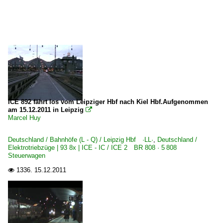
ICE 892 fährt los vom Leipziger Hbf nach Kiel Hbf.Aufgenommen
am 15.12.2011 in Leipzig

Marcel Huy
Deutschland / Bahnhöfe (L - Q) / Leipzig Hbf ·LL·
,
Deutschland /
Elektrotriebzüge | 93 8x | ICE - IC / ICE 2 BR 808 · 5 808
Steuerwagen
1336.
15.12.2011
