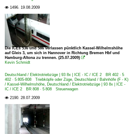
1496.
19.08.2009

Die ICEs 536 und 586 verlassen pünktlich Kassel-Wilhelmshöhe
auf Gleis 3, um sich in Hannover in Richtung Bremen Hbf und
Hamburg-Altona zu trennen. (25.07.2009)

Kevin Schmidt
Deutschland / Elektrotriebzüge | 93 8x | ICE - IC / ICE 2 BR 402 · 5
402 · 5 805-808 Triebköpfe oder Züge
,
Deutschland / Bahnhöfe (F - K)
/ Kassel-Wilhelmshöhe
,
Deutschland / Elektrotriebzüge | 93 8x | ICE -
IC / ICE 2 BR 808 · 5 808 Steuerwagen
2190.
28.07.2009
