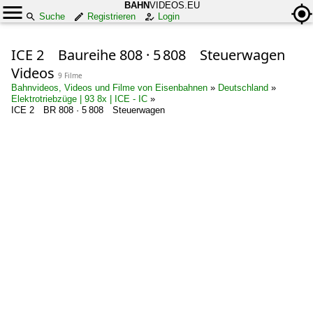
BAHN
VIDEOS.EU
Suche
Registrieren
Login
ICE 2 Baureihe 808 · 5 808 Steuerwagen
Videos
9 Filme
Bahnvideos, Videos und Filme von Eisenbahnen
»
Deutschland
»
Elektrotriebzüge | 93 8x | ICE - IC
»
ICE 2 BR 808 · 5 808 Steuerwagen