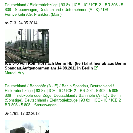
Bahnhöfe (F - K)
Deutschland / Elektrotriebzüge | 93 8x | ICE - IC / ICE 2 BR 808 · 5
2011
808 Steuerwagen
,
Deutschland / Unternehmen (A - K) / DB
Hannover Hbf ·HH·
2012
Fernverkehr AG, Frankfurt (Main)
Kassel-Wilhelmshöhe
2014
713.
24.05.2014

Bahnhöfe (L - Q)
Leipzig Hbf ·LL·
Bahnhöfe (R - Z)
ICE 845 von Köln Hbf nach Berlin Hbf (tief) fährt hier ab aus Berlin
Saalfeld
Spandau.Aufgenommen am 14.08.2011 in Berlin

Marcel Huy
Elektrotriebzüge | 93 8x | ICE - IC
Deutschland / Bahnhöfe (A - E) / Berlin Spandau
,
Deutschland /
Elektrotriebzüge | 93 8x | ICE - IC / ICE 2 BR 402 · 5 402 · 5 805-
ICE 2 BR 402 · 5 402 · 5 805-808 Triebköpfe oder Züge
808 Triebköpfe oder Züge
,
Deutschland / Bahnhöfe (A - E) / Berlin
(Sonstige)
,
Deutschland / Elektrotriebzüge | 93 8x | ICE - IC / ICE 2
Galerien
BR 808 · 5 808 Steuerwagen
1761.
17.02.2012

ICE-Ersatzverkehr
Unternehmen (A - K)