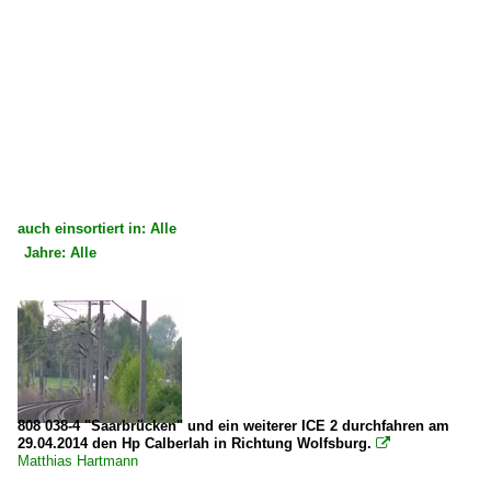
auch einsortiert in: Alle
Jahre: Alle
×
×
Alle Kategorien
Alle Jahre
Deutschland
2000
Bahnhöfe (A - E)
2009
Berlin (Sonstige)
808 038-4 "Saarbrücken" und ein weiterer ICE 2 durchfahren am
2010
29.04.2014 den Hp Calberlah in Richtung Wolfsburg.

Berlin Spandau
Matthias Hartmann
2010