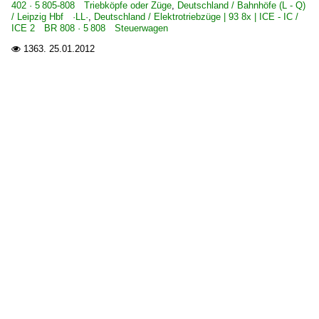
402 · 5 805-808 Triebköpfe oder Züge
,
Deutschland / Bahnhöfe (L - Q)
/ Leipzig Hbf ·LL·
,
Deutschland / Elektrotriebzüge | 93 8x | ICE - IC /
ICE 2 BR 808 · 5 808 Steuerwagen
1363.
25.01.2012
