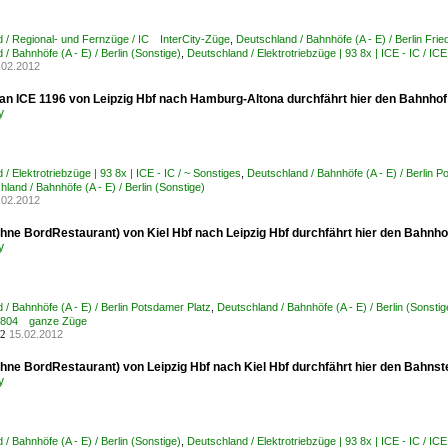
 / Regional- und Fernzüge / IC InterCity-Züge
,
Deutschland / Bahnhöfe (A - E) / Berlin Frie
/ Bahnhöfe (A - E) / Berlin (Sonstige)
,
Deutschland / Elektrotriebzüge | 93 8x | ICE - IC /
.02.2012
tan ICE 1196 von Leipzig Hbf nach Hamburg-Altona durchfährt hier den Bahnho
y
/ Elektrotriebzüge | 93 8x | ICE - IC / ~ Sonstiges
,
Deutschland / Bahnhöfe (A - E) / Berlin P
land / Bahnhöfe (A - E) / Berlin (Sonstige)
.02.2012
ohne BordRestaurant) von Kiel Hbf nach Leipzig Hbf durchfährt hier den Bahn
y
 / Bahnhöfe (A - E) / Berlin Potsdamer Platz
,
Deutschland / Bahnhöfe (A - E) / Berlin (Sonstig
1-804 ganze Züge
15.02.2012
2
ohne BordRestaurant) von Leipzig Hbf nach Kiel Hbf durchfährt hier den Bahns
y
/ Bahnhöfe (A - E) / Berlin (Sonstige)
,
Deutschland / Elektrotriebzüge | 93 8x | ICE - IC /