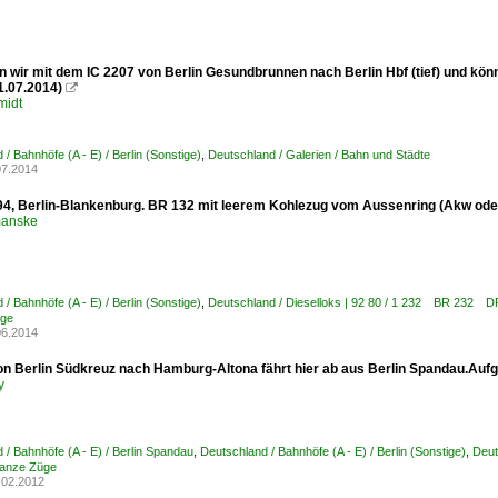
n wir mit dem IC 2207 von Berlin Gesundbrunnen nach Berlin Hbf (tief) und könne
1.07.2014)

midt
/ Bahnhöfe (A - E) / Berlin (Sonstige)
,
Deutschland / Galerien / Bahn und Städte
07.2014
94, Berlin-Blankenburg. BR 132 mit leerem Kohlezug vom Aussenring (Akw o
manske
/ Bahnhöfe (A - E) / Berlin (Sonstige)
,
Deutschland / Dieselloks | 92 80 / 1 232 BR 232 DR
üge
06.2014
on Berlin Südkreuz nach Hamburg-Altona fährt hier ab aus Berlin Spandau.Auf
y
 / Bahnhöfe (A - E) / Berlin Spandau
,
Deutschland / Bahnhöfe (A - E) / Berlin (Sonstige)
,
Deut
anze Züge
.02.2012