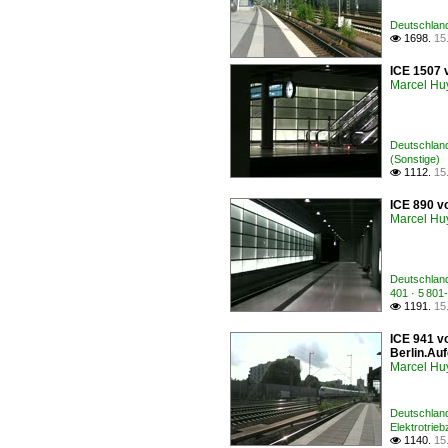
Deutschland 
1698.
15

ICE 1507 
Marcel Hu
Deutschland
(Sonstige)
1112.
15

ICE 890 v
Marcel Hu
Deutschland
401 · 5 80
1191.
15

ICE 941 vo
Berlin.Au
Marcel Hu
Deutschland
Elektrotrie
1140.
15
