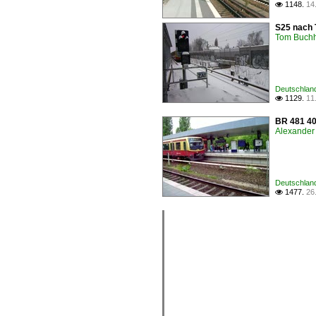
1148.
14

S25 nach 
Tom Buchh
Deutschland 
1129.
11

BR 481 40
Alexander
Deutschlan
1477.
26
