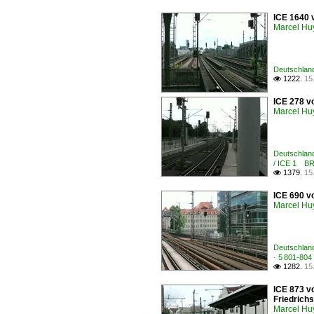
ICE 1640 
Marcel Hu
Deutschland
1222.
15

ICE 278 v
Marcel Hu
Deutschland
/ ICE 1 BR
1379.
15

ICE 690 v
Marcel Hu
Deutschland 
· 5 801-80
1282.
15

ICE 873 v
Friedrich
Marcel Hu