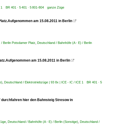
 ICE 1 BR 401 · 5 401 · 5 801-804 ganze Züge
Platz.Aufgenommen am 15.08.2011 in Berlin

 / Berlin Potsdamer Platz
,
Deutschland / Bahnhöfe (A - E) / Berlin
latz.Aufgenommen am 15.08.2011 in Berlin

e)
,
Deutschland / Elektrotriebzüge | 93 8x | ICE - IC / ICE 1 BR 401 · 5
bf durchfahren hier den Bahnsteig Stresow in
Züge
,
Deutschland / Bahnhöfe (A - E) / Berlin (Sonstige)
,
Deutschland /