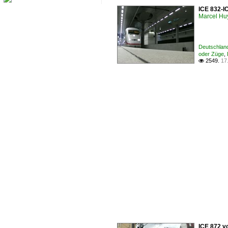
ICE 832-I
Marcel Hu
Deutschland
oder Züge
,
2549.
17

ICE 872 v