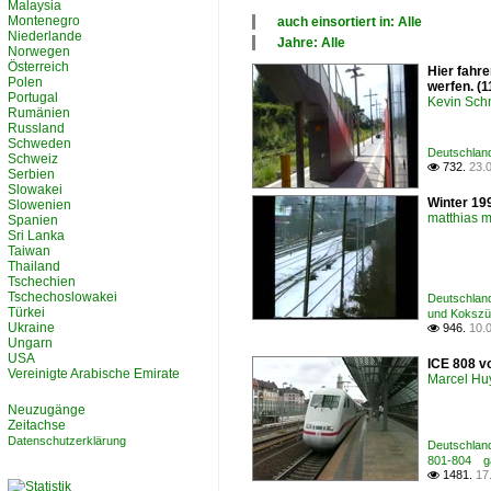
Malaysia
Montenegro
auch einsortiert in: Alle
Niederlande
×
Jahre: Alle
Norwegen
Alle Kategorien
×
Österreich
Hier fahre
Deutschland
Alle Jahre
Polen
werfen. (1
1990
Portugal
Kevin Sch
2000
Rumänien
Russland
2010
Schweden
Deutschland 
Schweiz
732.
23.

Serbien
Slowakei
Winter 19
Slowenien
matthias 
Spanien
Sri Lanka
Taiwan
Thailand
Tschechien
Tschechoslowakei
Deutschland 
Türkei
und Koksz
Ukraine
946.
10.

Ungarn
USA
ICE 808 v
Vereinigte Arabische Emirate
Marcel Hu
Neuzugänge
Zeitachse
Datenschutzerklärung
Deutschland
801-804 g
1481.
17
