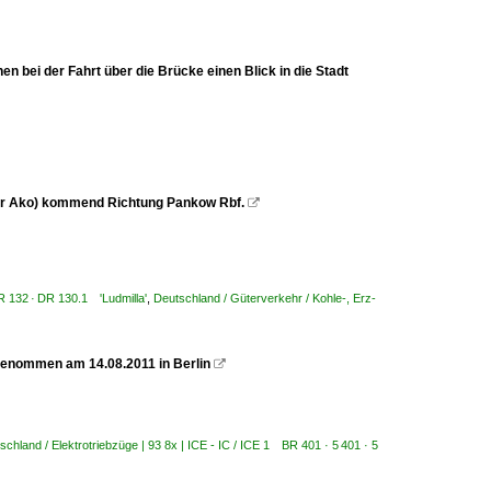
n bei der Fahrt über die Brücke einen Blick in die Stadt
der Ako) kommend Richtung Pankow Rbf.

 132 · DR 130.1 'Ludmilla'
,
Deutschland / Güterverkehr / Kohle-, Erz-
genommen am 14.08.2011 in Berlin

schland / Elektrotriebzüge | 93 8x | ICE - IC / ICE 1 BR 401 · 5 401 · 5