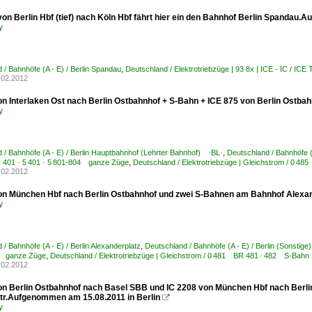
von Berlin Hbf (tief) nach Köln Hbf fährt hier ein den Bahnhof Berlin Spandau.
y
 / Bahnhöfe (A - E) / Berlin Spandau
,
Deutschland / Elektrotriebzüge | 93 8x | ICE - IC / IC
.02.2012
on Interlaken Ost nach Berlin Ostbahnhof + S-Bahn + ICE 875 von Berlin Ostb
y
 / Bahnhöfe (A - E) / Berlin Hauptbahnhof (Lehrter Bahnhof) ·BL·
,
Deutschland / Bahnhöfe (A
 401 · 5 401 · 5 801-804 ganze Züge
,
Deutschland / Elektrotriebzüge | Gleichstrom / 0 
.02.2012
on München Hbf nach Berlin Ostbahnhof und zwei S-Bahnen am Bahnhof Alexan
y
/ Bahnhöfe (A - E) / Berlin Alexanderplatz
,
Deutschland / Bahnhöfe (A - E) / Berlin (Sonstige)
4 ganze Züge
,
Deutschland / Elektrotriebzüge | Gleichstrom / 0 481 BR 481 · 482 S-Bahn 
.02.2012
on Berlin Ostbahnhof nach Basel SBB und IC 2208 von München Hbf nach Berli
str.Aufgenommen am 15.08.2011 in Berlin

y