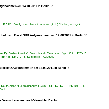
Aufgenommen am 14.08.2011 in Berlin

E T BR 411 · 5 411
,
Deutschland / Bahnhöfe (A - E) / Berlin (Sonstige)
ahnhof nach Basel SBB.Aufgenommen am 12.08.2011 in Berlin

 - E) / Berlin (Sonstige)
,
Deutschland / Elektrotriebzüge | 93 8x | ICE - IC
485 BR 485 · DR 270 S-Bahn Berlin 'Coladose'
derplatz.Aufgenommen am 13.08.2011 in Berlin

,
Deutschland / Elektrotriebzüge | 93 8x | ICE - IC / ICE 1 BR 401 · 5 401
Berlin
n Gesundbrunnen durchfahren hier Berlin