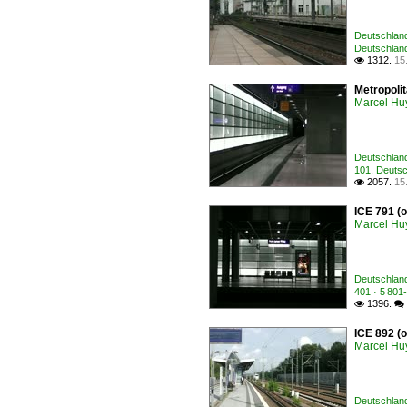
Deutschland
Deutschland 
1312.
15

Metropoli
Marcel Hu
Deutschland 
101
,
Deutsch
2057.
15

ICE 791 (
Marcel Hu
Deutschland
401 · 5 80
1396.

 
ICE 892 (
Marcel Hu
Deutschland 