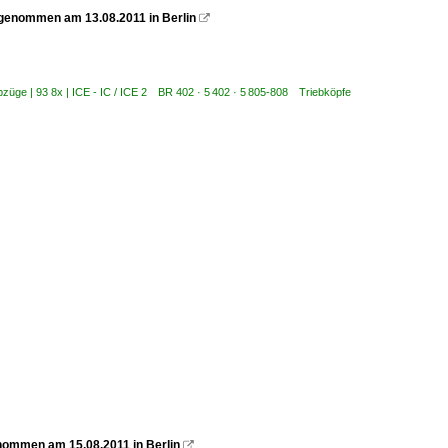
fgenommen am 13.08.2011 in Berlin

ebzüge | 93 8x | ICE - IC / ICE 2 BR 402 · 5 402 · 5 805-808 Triebköpfe
enommen am 15.08.2011 in Berlin
