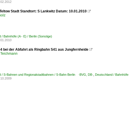
.02.2012
Teltow Stadt Standtort: S Lankwitz Datum: 10.01.2010

olz
/ Bahnhöfe (A - E) / Berlin (Sonstige)
.01.2010
4 bei der Abfahrt als Ringbahn S41 aus Jungfernheide

 Teichmann
d / S-Bahnen und Regionalstadtbahnen / S-Bahn Berlin ·BVG, DB·
,
Deutschland / Bahnhöfe (
.10.2009