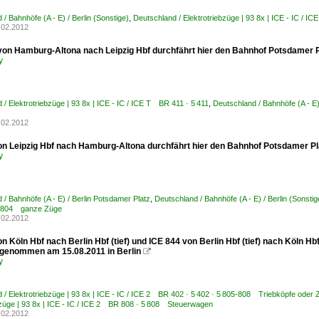
/ Bahnhöfe (A - E) / Berlin (Sonstige)
,
Deutschland / Elektrotriebzüge | 93 8x | ICE - IC /
.02.2012
von Hamburg-Altona nach Leipzig Hbf durchfährt hier den Bahnhof Potsdamer 
y
 / Elektrotriebzüge | 93 8x | ICE - IC / ICE T BR 411 · 5 411
,
Deutschland / Bahnhöfe (A - E)
.02.2012
on Leipzig Hbf nach Hamburg-Altona durchfährt hier den Bahnhof Potsdamer P
y
 / Bahnhöfe (A - E) / Berlin Potsdamer Platz
,
Deutschland / Bahnhöfe (A - E) / Berlin (Sonstig
1-804 ganze Züge
.02.2012
n Köln Hbf nach Berlin Hbf (tief) und ICE 844 von Berlin Hbf (tief) nach Köln H
fgenommen am 15.08.2011 in Berlin

y
 / Elektrotriebzüge | 93 8x | ICE - IC / ICE 2 BR 402 · 5 402 · 5 805-808 Triebköpfe oder 
bzüge | 93 8x | ICE - IC / ICE 2 BR 808 · 5 808 Steuerwagen
.02.2012