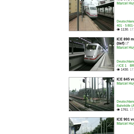
Marcel Hu
Deutschland 
401 · 5 80
1130.
17

ICE 890 m
(tief)

Marcel Hu
Deutschland
/ ICE 1 BR
1430.
17

ICE 845 vo
Marcel Hu
Deutschland
Bahnhöfe (A 
1761.
17

ICE 901 v
Marcel Hu