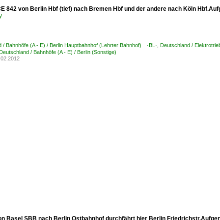
CE 842 von Berlin Hbf (tief) nach Bremen Hbf und der andere nach Köln Hbf.Au
y
 / Bahnhöfe (A - E) / Berlin Hauptbahnhof (Lehrter Bahnhof) ·BL·
,
Deutschland / Elektrotri
Deutschland / Bahnhöfe (A - E) / Berlin (Sonstige)
.02.2012
on Basel SBB nach Berlin Ostbahnhof durchfährt hier Berlin Friedrichstr.Aufg