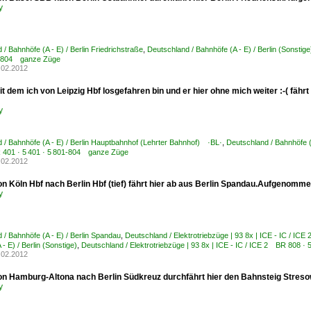
y
/ Bahnhöfe (A - E) / Berlin Friedrichstraße
,
Deutschland / Bahnhöfe (A - E) / Berlin (Sonstige
1-804 ganze Züge
.02.2012
it dem ich von Leipzig Hbf losgefahren bin und er hier ohne mich weiter :-( f
y
 / Bahnhöfe (A - E) / Berlin Hauptbahnhof (Lehrter Bahnhof) ·BL·
,
Deutschland / Bahnhöfe (A
 401 · 5 401 · 5 801-804 ganze Züge
.02.2012
n Köln Hbf nach Berlin Hbf (tief) fährt hier ab aus Berlin Spandau.Aufgenomme
y
 / Bahnhöfe (A - E) / Berlin Spandau
,
Deutschland / Elektrotriebzüge | 93 8x | ICE - IC / I
- E) / Berlin (Sonstige)
,
Deutschland / Elektrotriebzüge | 93 8x | ICE - IC / ICE 2 BR 808 
.02.2012
on Hamburg-Altona nach Berlin Südkreuz durchfährt hier den Bahnsteig Streso
y