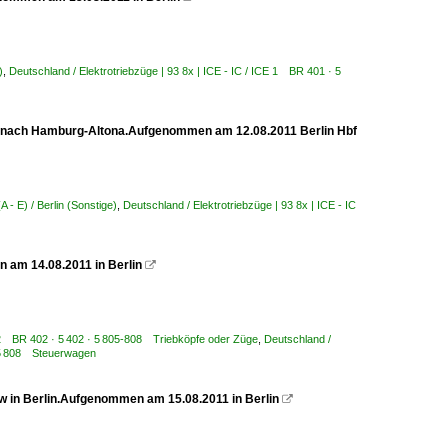
)
,
Deutschland / Elektrotriebzüge | 93 8x | ICE - IC / ICE 1 BR 401 · 5
ährt nach Hamburg-Altona.Aufgenommen am 12.08.2011 Berlin Hbf
 - E) / Berlin (Sonstige)
,
Deutschland / Elektrotriebzüge | 93 8x | ICE - IC
n am 14.08.2011 in Berlin

CE 2 BR 402 · 5 402 · 5 805-808 Triebköpfe oder Züge
,
Deutschland /
· 5 808 Steuerwagen
w in Berlin.Aufgenommen am 15.08.2011 in Berlin
