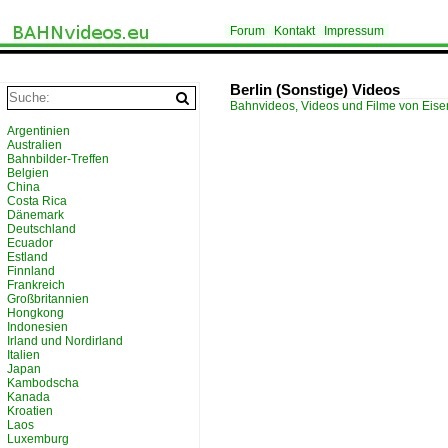
Forum
Kontakt
Impressum
Berlin (Sonstige) Videos
Bahnvideos, Videos und Filme von Eis
Argentinien
Australien
Bahnbilder-Treffen
Belgien
China
Costa Rica
Dänemark
Deutschland
Ecuador
Estland
Finnland
Frankreich
Großbritannien
Hongkong
Indonesien
Irland und Nordirland
Italien
Japan
Kambodscha
Kanada
Kroatien
Laos
Luxemburg