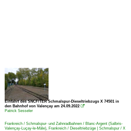
Einfahrt des SNCF/TER Schmalspur-Dieseltriebzugs X 74501 in
den Bahnhof von Valençay am 24.09.2022

Patrick Sesseler
Frankreich / Schmalspur- und Zahnradbahnen / Blanc-Argent (Salbris-
Valençay-Luçay-le-Mâle)
,
Frankreich / Dieseltriebzüge | Schmalspur / X