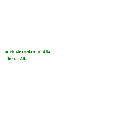
auch einsortiert in: Alle
Jahre: Alle
×
×
Alle Kategorien
Alle Jahre
Frankreich
2020
Schmalspur- und Zahnradbahnen
2022
Blanc-Argent (Salbris-Valençay-Luçay-le-Mâle)