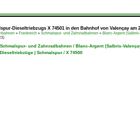
pur-Dieseltriebzugs X 74501 in den Bahnhof von Valençay am 2
enbahnen
»
Frankreich
»
Schmalspur- und Zahnradbahnen
»
Blanc-Argent (Salbris
23)
/ Schmalspur- und Zahnradbahnen / Blanc-Argent (Salbris-Valença
 Dieseltriebzüge | Schmalspur / X 74500