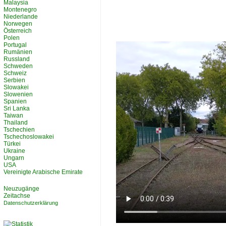
Malaysia
Montenegro
Niederlande
Norwegen
Österreich
Polen
Portugal
Rumänien
Russland
Schweden
Schweiz
Serbien
Slowakei
Slowenien
Spanien
Sri Lanka
Taiwan
Thailand
Tschechien
Tschechoslowakei
Türkei
Ukraine
Ungarn
USA
Vereinigte Arabische Emirate
Neuzugänge
Zeitachse
Datenschutzerklärung