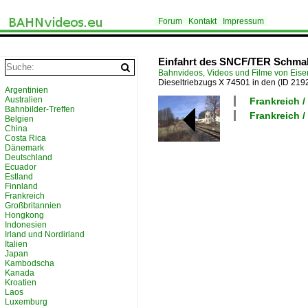
Forum
Kontakt
Impressum
Einfahrt des SNCF/TER Schmals
Bahnvideos, Videos und Filme von Eis
Dieseltriebzugs X 74501 in den
(ID 219
Argentinien
Australien
Frankreich 
Bahnbilder-Treffen
Frankreich /
Belgien
China
Costa Rica
Dänemark
Deutschland
Ecuador
Estland
Finnland
Frankreich
Großbritannien
Hongkong
Indonesien
Irland und Nordirland
Italien
Japan
Kambodscha
Kanada
Kroatien
Laos
Luxemburg