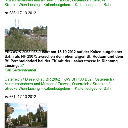
Museumsbahnen und Museen / Frowos
,
Österreich / Strecken /
Strecke Wien-Liesing – Kaltenleutgeben ·Kaltenleutgebner Bahn·
686.
17.10.2012

FROWOS 2062 053-0 fährt am 13.10.2012 auf der Kaltenleutgebener
Bahn als NF 19075 zwischen dem ehemaligen Bf. Rodaun und dem
Bf. Perchtoldsdorf bei der EK mit der Laaberstrasse in Richtung
Liesing.

Karl Seltenhammer
Österreich / Dieselloks / BR 2062 ·JW DH 400 B32·
,
Österreich /
Museumsbahnen und Museen / Frowos
,
Österreich / Strecken /
Strecke Wien-Liesing – Kaltenleutgeben ·Kaltenleutgebner Bahn·
661.
17.10.2012
