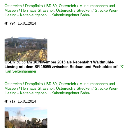
BR 2062 ·JW DH 400 B32·
Österreich / Dampfloks / BR 30
,
Österreich / Museumsbahnen und
Museen / Heizhaus Strasshof
,
Österreich / Strecken / Strecke Wien-
Liesing – Kaltenleutgeben ·Kaltenleutgebner Bahn·
Museumsbahnen und Museen
794.
15.01.2014

Frowos
Heizhaus Strasshof
ÖSEK 30.33 am 10.November 2013 als Nebenfahrt Waldmühle-
Liesing mit dem SR 19095 zwischen Rodaun und Pechtoldsdorf.

Karl Seltenhammer
Österreich / Dampfloks / BR 30
,
Österreich / Museumsbahnen und
Museen / Heizhaus Strasshof
,
Österreich / Strecken / Strecke Wien-
Liesing – Kaltenleutgeben ·Kaltenleutgebner Bahn·
717.
15.01.2014
