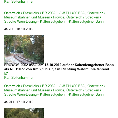
Karl Seltenhammer
Österreich / Dieselloks / BR 2062 ·JW DH 400 B32·
,
Österreich /
Museumsbahnen und Museen / Frowos
,
Österreich / Strecken /
Strecke Wien-Liesing – Kaltenleutgeben ·Kaltenleutgebner Bahn·
700.
18.10.2012

FROWOS 2062 053-0 am 13.10.2012 auf der Kaltenleutgebener Bahn
als NF 19077 von Km 2,9 bis 3,3 in Richtung Waldmühle fahrend.

Karl Seltenhammer
Österreich / Dieselloks / BR 2062 ·JW DH 400 B32·
,
Österreich /
Museumsbahnen und Museen / Frowos
,
Österreich / Strecken /
Strecke Wien-Liesing – Kaltenleutgeben ·Kaltenleutgebner Bahn·
911.
17.10.2012
