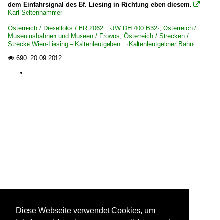
dem Einfahrsignal des Bf. Liesing in Richtung eben diesem.

Karl Seltenhammer
Österreich / Dieselloks / BR 2062 ·JW DH 400 B32·
,
Österreich /
Museumsbahnen und Museen / Frowos
,
Österreich / Strecken /
Strecke Wien-Liesing – Kaltenleutgeben ·Kaltenleutgebner Bahn·
690.
20.09.2012

Diese Webseite verwendet Cookies, um