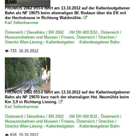
FROWOS 2062 053-0 fährt am 13.10.2012 auf der Kaltenleutgebener
Bahn als NF 19075 beim ehemaligen Bf. Rodaun über die EK mit
der Hochstrasse in Richtung Waldmühle.

Karl Seltenhammer
Österreich / Dieselloks / BR 2062 ·JW DH 400 B32·
,
Österreich /
Museumsbahnen und Museen / Frowos
,
Österreich / Strecken /
Strecke Wien-Liesing – Kaltenleutgeben ·Kaltenleutgebner Bahn·
733.
16.10.2012

FROWOS 2062 053-0 fährt am 13.10.2012 auf der Kaltenleutgebener
Bahn als NF 19070 kurz nach der ehemaligen Hst. Neumühle beim
Km 3,9 in Richtung Liesing.

Karl Seltenhammer
Österreich / Dieselloks / BR 2062 ·JW DH 400 B32·
,
Österreich /
Museumsbahnen und Museen / Frowos
,
Österreich / Strecken /
Strecke Wien-Liesing – Kaltenleutgeben ·Kaltenleutgebner Bahn·
818.
15.10.2012
