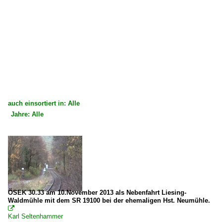
auch einsortiert in: Alle
Jahre: Alle
×
×
Alle Kategorien
Alle Jahre
Österreich
2010
Dampfloks
2012
BR 30
2013
ÖSEK 30.33 am 10.November 2013 als Nebenfahrt Liesing-
Waldmühle mit dem SR 19100 bei der ehemaligen Hst. Neumühle.

Dieselloks
Karl Seltenhammer