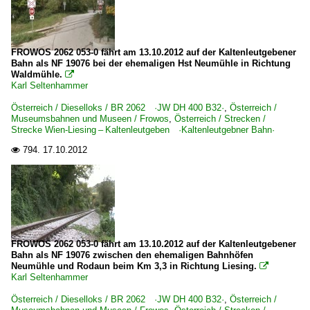
FROWOS 2062 053-0 fährt am 13.10.2012 auf der Kaltenleutgebener
Bahn als NF 19076 bei der ehemaligen Hst Neumühle in Richtung
Waldmühle.

Karl Seltenhammer
Österreich / Dieselloks / BR 2062 ·JW DH 400 B32·
,
Österreich /
Museumsbahnen und Museen / Frowos
,
Österreich / Strecken /
Strecke Wien-Liesing – Kaltenleutgeben ·Kaltenleutgebner Bahn·
794.
17.10.2012

FROWOS 2062 053-0 fährt am 13.10.2012 auf der Kaltenleutgebener
Bahn als NF 19076 zwischen den ehemaligen Bahnhöfen
Neumühle und Rodaun beim Km 3,3 in Richtung Liesing.

Karl Seltenhammer
Österreich / Dieselloks / BR 2062 ·JW DH 400 B32·
,
Österreich /