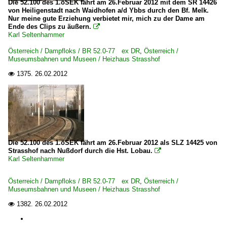
Die 52.100 des 1.öSEK fährt am 26.Februar 2012 mit dem SR 14426
von Heiligenstadt nach Waidhofen a/d Ybbs durch den Bf. Melk.
Nur meine gute Erziehung verbietet mir, mich zu der Dame am
Ende des Clips zu äußern.

Karl Seltenhammer
Österreich / Dampfloks / BR 52.0-77 ex DR
,
Österreich /
Museumsbahnen und Museen / Heizhaus Strasshof
1375.
26.02.2012

Die 52.100 des 1.öSEK fährt am 26.Februar 2012 als SLZ 14425 von
Strasshof nach Nußdorf durch die Hst. Lobau.

Karl Seltenhammer
Österreich / Dampfloks / BR 52.0-77 ex DR
,
Österreich /
Museumsbahnen und Museen / Heizhaus Strasshof
1382.
26.02.2012
