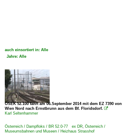
auch einsortiert in: Alle
Jahre: Alle
×
×
Alle Kategorien
Alle Jahre
Österreich
2010
Dampfloks
2012
BR 30
2013
ÖSEK 52.100 fährt am 06.September 2014 mit dem EZ 7390 von
Wien Nord nach Ernstbrunn aus dem Bf. Floridsdorf.

BR 52.0-77 ex DR
2014
Karl Seltenhammer
BR 109
Österreich / Dampfloks / BR 52.0-77 ex DR
,
Österreich /
Museumsbahnen und Museen / Heizhaus Strasshof
Strecken