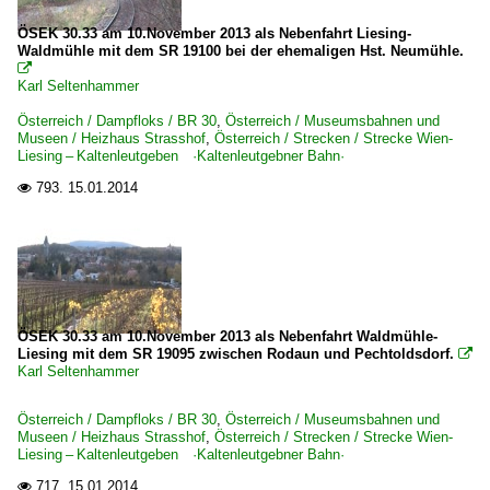
ÖSEK 30.33 am 10.November 2013 als Nebenfahrt Liesing-
Waldmühle mit dem SR 19100 bei der ehemaligen Hst. Neumühle.

Karl Seltenhammer
Österreich / Dampfloks / BR 30
,
Österreich / Museumsbahnen und
Museen / Heizhaus Strasshof
,
Österreich / Strecken / Strecke Wien-
Liesing – Kaltenleutgeben ·Kaltenleutgebner Bahn·
793.
15.01.2014

ÖSEK 30.33 am 10.November 2013 als Nebenfahrt Waldmühle-
Liesing mit dem SR 19095 zwischen Rodaun und Pechtoldsdorf.

Karl Seltenhammer
Österreich / Dampfloks / BR 30
,
Österreich / Museumsbahnen und
Museen / Heizhaus Strasshof
,
Österreich / Strecken / Strecke Wien-
Liesing – Kaltenleutgeben ·Kaltenleutgebner Bahn·
717.
15.01.2014
