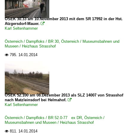
ÖSEK 30.33 am 10.November 2013 mit dem SR 17992 in der Hst.
Atzgersdorf-Mauer.

Karl Seltenhammer
Österreich / Dampfloks / BR 30
,
Österreich / Museumsbahnen und
Museen / Heizhaus Strasshof
795.
14.01.2014

ÖSEK 52.100 am 08.Dezember 2013 als SLZ 14007 von Strasshof
nach Matzleinsdorf bei Helmahof.

Karl Seltenhammer
Österreich / Dampfloks / BR 52.0-77 ex DR
,
Österreich /
Museumsbahnen und Museen / Heizhaus Strasshof
811.
14.01.2014
