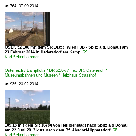
764.
07.09.2014

Strecke Wien-Liesing – Kaltenleutgeben ·Kaltenleutgebn
ÖSEK 52.100 mit dem SR 14353 (Wien FJB - Spitz a.d. Donau) am
23.Februar 2014 in Hadersdorf am Kamp.

Karl Seltenhammer
Österreich / Dampfloks / BR 52.0-77 ex DR
,
Österreich /
Museumsbahnen und Museen / Heizhaus Strasshof
936.
23.02.2014

109.13 mit dem SR 16784 von Heiligenstadt nach Spitz a/d Donau
am 22.Juni 2013 kurz nach dem Bf. Absdorf-Hippersdorf.

Karl Seltenhammer