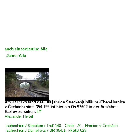
auch einsortiert in: Alle
Jahre: Alle
×
×
Alle Kategorien
Alle Jahre
Tschechien
2000
Strecken
2004
Trať 124 Lužná u Rakovníka – Žatec – Chomutov
Am 27.09.25 fand das 140 jährige Streckenjubiläum (Cheb-Hranice
2020
v Čechách) statt. 354 195 ist hier als Os 92602 in der Ausfahrt
Trať 135 Most – Moldava v Krušných horách (⨯ Nossen)
Hazlov zu sehen.

Alexander Hertel
2025
Trať 148 Cheb – Aš – Hranice v Čechách
2026
Tschechien / Strecken / Trať 148 Cheb – A¨ – Hranice v Čechách
,
Tschechien / Dampfloks / BR 354.1 · kkStB 629