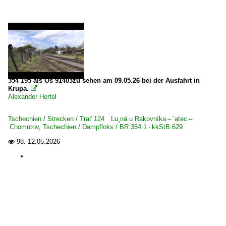
354 195 als Os 91403zu sehen am 09.05.26 bei der Ausfahrt in
Krupa.

Alexander Hertel
Tschechien / Strecken / Trať 124 Lu¸ná u Rakovníka – ´atec –
Chomutov
,
Tschechien / Dampfloks / BR 354.1 · kkStB 629
98.
12.05.2026
