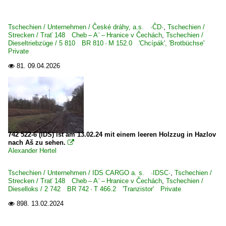
Tschechien / Unternehmen / České dráhy, a.s. ·ČD·
,
Tschechien /
Strecken / Trať 148 Cheb – A¨ – Hranice v Čechách
,
Tschechien /
Dieseltriebzüge / 5 810 BR 810 · M 152.0 'Chcípák', 'Brotbüchse'
Private
81.
09.04.2026

742 522-6 (IDS) ist am 13.02.24 mit einem leeren Holzzug in Hazlov
nach Aš zu sehen.

Alexander Hertel
Tschechien / Unternehmen / IDS CARGO a. s. ·IDSC·
,
Tschechien /
Strecken / Trať 148 Cheb – A¨ – Hranice v Čechách
,
Tschechien /
Dieselloks / 2 742 BR 742 · T 466.2 'Tranzistor' Private
898.
13.02.2024
