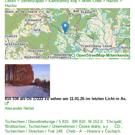
Česko > Severozápad > Karlovarský kraj > okres Cheb > Hazlov >
Hazlov
(C) OpenStreetMap-Mitwirkende
810 538 als Os 17222 zu sehen am 11.01.26 im letzten Licht in As.

Alexander Hertel
Tschechien / Dieseltriebzüge / 5 810 BR 810 · M 152.0 'Chcípák',
'Brotbüchse'
,
Tschechien / Unternehmen / České dráhy, a.s. ·ČD·
,
Tschechien / Strecken / Trať 148 Cheb – A¨ – Hranice v Čechách