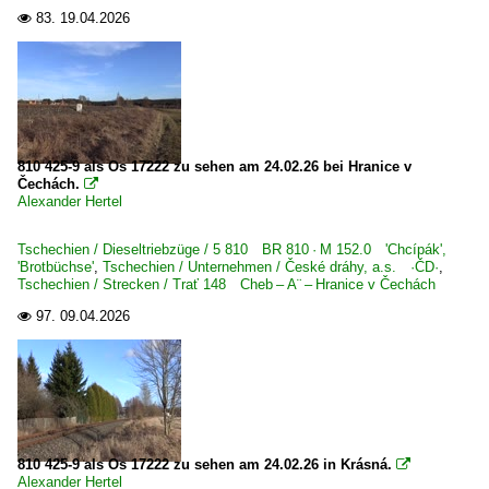
83.
19.04.2026

810 425-9 als Os 17222 zu sehen am 24.02.26 bei Hranice v
Čechách.

Alexander Hertel
Tschechien / Dieseltriebzüge / 5 810 BR 810 · M 152.0 'Chcípák',
'Brotbüchse'
,
Tschechien / Unternehmen / České dráhy, a.s. ·ČD·
,
Tschechien / Strecken / Trať 148 Cheb – A¨ – Hranice v Čechách
97.
09.04.2026

810 425-9 als Os 17222 zu sehen am 24.02.26 in Krásná.

Alexander Hertel