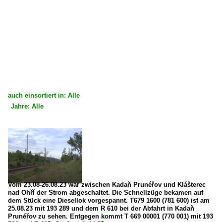
auch einsortiert in: Alle
Jahre: Alle
×
×
Alle Kategorien
Alle Jahre
Tschechien
2020
Dieselloks
2023
2 781 BR 781 · T 679.1 'Sergej' Private
Vom 23.08-26.08.23 war zwischen Kadaň Prunéřov und Klášterec
nad Ohří der Strom abgeschaltet. Die Schnellzüge bekamen auf
dem Stück eine Diesellok vorgespannt. T679 1600 (781 600) ist am
Strecken
25.08.23 mit 193 289 und dem R 610 bei der Abfahrt in Kadaň
Prunéřov zu sehen. Entgegen kommt T 669 00001 (770 001) mit 193
Trať 140 Cheb – Chomutov