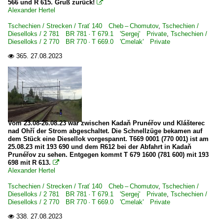
566 und R 615. Gruß zurück!

Alexander Hertel
Tschechien / Strecken / Trať 140 Cheb – Chomutov
,
Tschechien /
Dieselloks / 2 781 BR 781 · T 679.1 'Sergej' Private
,
Tschechien /
Dieselloks / 2 770 BR 770 · T 669.0 'Cmelak' Private
365.
27.08.2023

Vom 23.08-26.08.23 war zwischen Kadaň Prunéřov und Klášterec
nad Ohří der Strom abgeschaltet. Die Schnellzüge bekamen auf
dem Stück eine Diesellok vorgespannt. T669 0001 (770 001) ist am
25.08.23 mit 193 690 und dem R612 bei der Abfahrt in Kadaň
Prunéřov zu sehen. Entgegen kommt T 679 1600 (781 600) mit 193
698 mit R 613.

Alexander Hertel
Tschechien / Strecken / Trať 140 Cheb – Chomutov
,
Tschechien /
Dieselloks / 2 781 BR 781 · T 679.1 'Sergej' Private
,
Tschechien /
Dieselloks / 2 770 BR 770 · T 669.0 'Cmelak' Private
338.
27.08.2023
