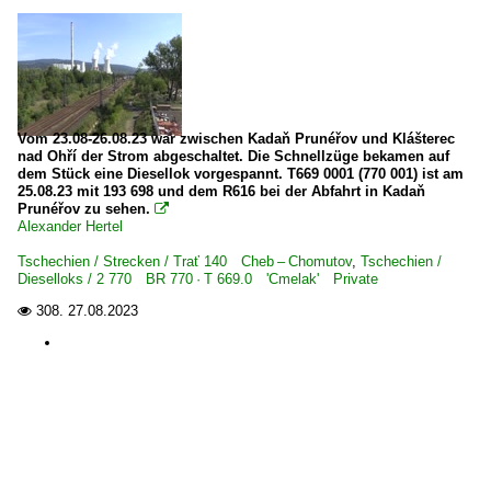
Vom 23.08-26.08.23 war zwischen Kadaň Prunéřov und Klášterec
nad Ohří der Strom abgeschaltet. Die Schnellzüge bekamen auf
dem Stück eine Diesellok vorgespannt. T669 0001 (770 001) ist am
25.08.23 mit 193 698 und dem R616 bei der Abfahrt in Kadaň
Prunéřov zu sehen.

Alexander Hertel
Tschechien / Strecken / Trať 140 Cheb – Chomutov
,
Tschechien /
Dieselloks / 2 770 BR 770 · T 669.0 'Cmelak' Private
308.
27.08.2023
