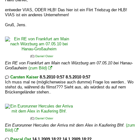
entweder VIAS, ODER HLB! Das hier ist ein Flirt Triebzug der HLB!
VIAS ist ein anderes Unternehmen!
Gruß, Jens.
(C)
Daniel Oster
Ein RE von Frankfurt am Main nach Würzburg am 07.05.10 bei Hanau-
Großauheim
(zum Bild)

Carsten Kaiser
8.5.2010 0:57 8.5.2010 0:57

Ich muss mal ne (möglicherweise auch dumme) Frage los werden.. Wo
stehst du, während du filmst??? Sieht aus, als würdest du auf nem
Brückengeländer stehen..
(C)
Daniel Oster
Ein Eurorunner Hercules der Arriva mit dem Alex in Kaufering Bhf.
(zum
Bild)

Pascal Ost
14.1.2009 18:22 14.1.2009 18:22
