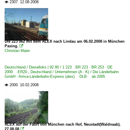
2307.
12.08.2008

Die 223 062 mit dem ALEX nach Lindau am 06.02.2008 in München
Pasing.

Christian Maier
Deutschland / Dieselloks | 92 80 / 1 223 BR 223 · BR 253 · DE
2000 ·ER20·
,
Deutschland / Unternehmen (A - K) / Die Länderbahn
GmbH - Arriva-Länderbahn-Express (alex) ·DLB· ab 2005
2000.
10.02.2008

ALEX auf der Fahrt von München nach Hof, Neustadt(Waldnaab).
27.08.08
