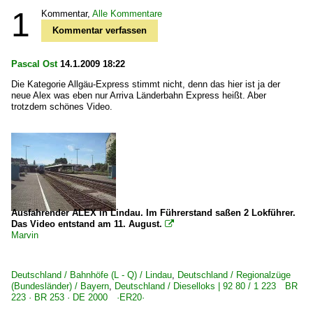
1
Kommentar,
Alle Kommentare
Kommentar verfassen
Pascal Ost
14.1.2009 18:22
Die Kategorie Allgäu-Express stimmt nicht, denn das hier ist ja der
neue Alex was eben nur Arriva Länderbahn Express heißt. Aber
trotzdem schönes Video.
Ausfahrender ALEX in Lindau. Im Führerstand saßen 2 Lokführer.
Das Video entstand am 11. August.

Marvin
Deutschland / Bahnhöfe (L - Q) / Lindau
,
Deutschland / Regionalzüge
(Bundesländer) / Bayern
,
Deutschland / Dieselloks | 92 80 / 1 223 BR
223 · BR 253 · DE 2000 ·ER20·