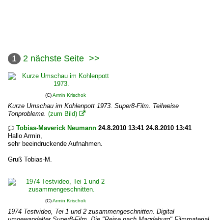
1
2
nächste Seite
>>
(C)
Armin Krischok
Kurze Umschau im Kohlenpott 1973. Super8-Film. Teilweise
Tonprobleme.
(zum Bild)

Tobias-Maverick Neumann
24.8.2010 13:41 24.8.2010 13:41

Hallo Armin,
sehr beeindruckende Aufnahmen.
Gruß Tobias-M.
(C)
Armin Krischok
1974 Testvideo, Tei 1 und 2 zusammengeschnitten. Digital
umgewandelter Super8-Film. Die "Reise nach Magdeburg" Filmmaterial