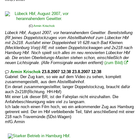
(C)
Armin Krischok
Lübeck Hbf, August 2007, vor herannahendem Gewitter. Bereitstellung
(Rf.)eines Doppelstockzuges vom Abstellbahnhof zum Lübecker Hbf
mit 2x218. Ausfahrt einer Doppeleinheit Vt 628 nach Bad Kleinen.
(Mecklenburg Vorp) RE mit sieben Doppelstockwagen und 2x218 nach
Hamburg Hbf. Noch spielt sich alles im neu renovierten Lübecker Hbf
ab. Die ersten Oberleitungs-Masten stehen schon, einschließlich der
neuen Lichtsignale. (Alle Formsignale wurden entfernt)
(zum Bild)

Armin Krischok
23.8.2007 12:38 23.8.2007 12:38

Gabriel: Der Zug kam, so wie auf dem Video zu sehen, komplett
zusammengestellt, aus dem Abstellbahnhof.
Ein derart zusammengestellter, langer Doppelstockzug, braucht dafür
auch 2x218!(Richtung. HH-Hbf)
Mit einer Lok dieser BR, ist der Fahrplan nicht einzuhalten. Die
Anfahrbeschleunigung wäre viel zu langsam.
Ich lade noch einen Film hoch, wo ein ankommender Zug aus Hamburg
getrennt wird. Der im Hbf verbleibende Teil, fährt anschließend mit einer
218 nach Travemünde.(5Dst-Wagen)
mfG.Armin