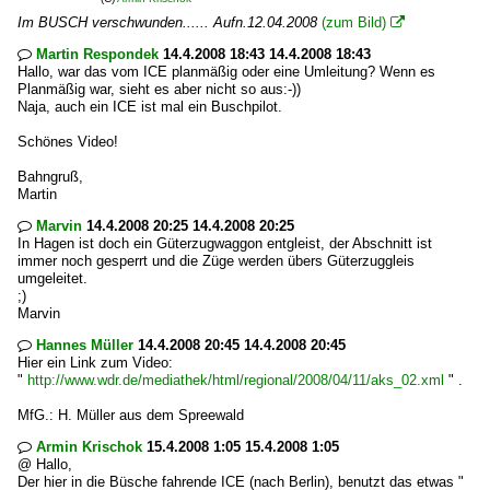
Im BUSCH verschwunden...... Aufn.12.04.2008
(zum Bild)

Martin Respondek
14.4.2008 18:43 14.4.2008 18:43

Hallo, war das vom ICE planmäßig oder eine Umleitung? Wenn es
Planmäßig war, sieht es aber nicht so aus:-))
Naja, auch ein ICE ist mal ein Buschpilot.
Schönes Video!
Bahngruß,
Martin
Marvin
14.4.2008 20:25 14.4.2008 20:25

In Hagen ist doch ein Güterzugwaggon entgleist, der Abschnitt ist
immer noch gesperrt und die Züge werden übers Güterzuggleis
umgeleitet.
;)
Marvin
Hannes Müller
14.4.2008 20:45 14.4.2008 20:45

Hier ein Link zum Video:
"
http://www.wdr.de/mediathek/html/regional/2008/04/11/aks_02.xml
" .
MfG.: H. Müller aus dem Spreewald
Armin Krischok
15.4.2008 1:05 15.4.2008 1:05

@ Hallo,
Der hier in die Büsche fahrende ICE (nach Berlin), benutzt das etwas "