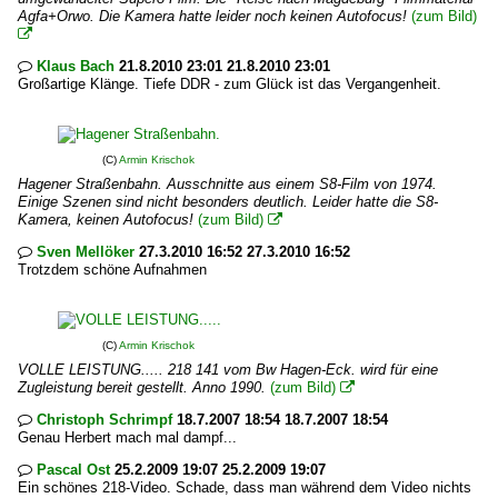
Agfa+Orwo. Die Kamera hatte leider noch keinen Autofocus!
(zum Bild)

Klaus Bach
21.8.2010 23:01 21.8.2010 23:01

Großartige Klänge. Tiefe DDR - zum Glück ist das Vergangenheit.
(C)
Armin Krischok
Hagener Straßenbahn. Ausschnitte aus einem S8-Film von 1974.
Einige Szenen sind nicht besonders deutlich. Leider hatte die S8-
Kamera, keinen Autofocus!
(zum Bild)

Sven Mellöker
27.3.2010 16:52 27.3.2010 16:52

Trotzdem schöne Aufnahmen
(C)
Armin Krischok
VOLLE LEISTUNG..... 218 141 vom Bw Hagen-Eck. wird für eine
Zugleistung bereit gestellt. Anno 1990.
(zum Bild)

Christoph Schrimpf
18.7.2007 18:54 18.7.2007 18:54

Genau Herbert mach mal dampf...
Pascal Ost
25.2.2009 19:07 25.2.2009 19:07

Ein schönes 218-Video. Schade, dass man während dem Video nichts