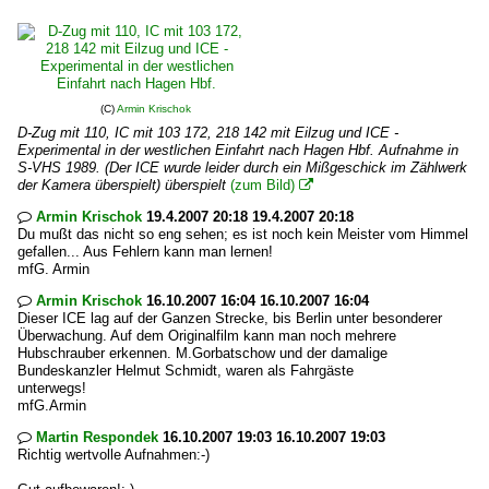
(C)
Armin Krischok
D-Zug mit 110, IC mit 103 172, 218 142 mit Eilzug und ICE -
Experimental in der westlichen Einfahrt nach Hagen Hbf. Aufnahme in
S-VHS 1989. (Der ICE wurde leider durch ein Mißgeschick im Zählwerk
der Kamera überspielt) überspielt
(zum Bild)

Armin Krischok
19.4.2007 20:18 19.4.2007 20:18

Du mußt das nicht so eng sehen; es ist noch kein Meister vom Himmel
gefallen... Aus Fehlern kann man lernen!
mfG. Armin
Armin Krischok
16.10.2007 16:04 16.10.2007 16:04

Dieser ICE lag auf der Ganzen Strecke, bis Berlin unter besonderer
Überwachung. Auf dem Originalfilm kann man noch mehrere
Hubschrauber erkennen. M.Gorbatschow und der damalige
Bundeskanzler Helmut Schmidt, waren als Fahrgäste
unterwegs!
mfG.Armin
Martin Respondek
16.10.2007 19:03 16.10.2007 19:03

Richtig wertvolle Aufnahmen:-)