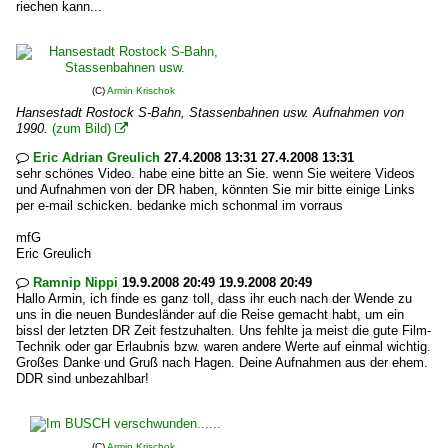
riechen kann...
(C)
Armin Krischok
Hansestadt Rostock S-Bahn, Stassenbahnen usw. Aufnahmen von
1990.
(zum Bild)

Eric Adrian Greulich
27.4.2008 13:31 27.4.2008 13:31

sehr schönes Video. habe eine bitte an Sie. wenn Sie weitere Videos
und Aufnahmen von der DR haben, könnten Sie mir bitte einige Links
per e-mail schicken. bedanke mich schonmal im vorraus
mfG
Eric Greulich
Ramnip Nippi
19.9.2008 20:49 19.9.2008 20:49

Hallo Armin, ich finde es ganz toll, dass ihr euch nach der Wende zu
uns in die neuen Bundesländer auf die Reise gemacht habt, um ein
bissl der letzten DR Zeit festzuhalten. Uns fehlte ja meist die gute Film-
Technik oder gar Erlaubnis bzw. waren andere Werte auf einmal wichtig.
Großes Danke und Gruß nach Hagen. Deine Aufnahmen aus der ehem.
DDR sind unbezahlbar!
(C)
Armin Krischok