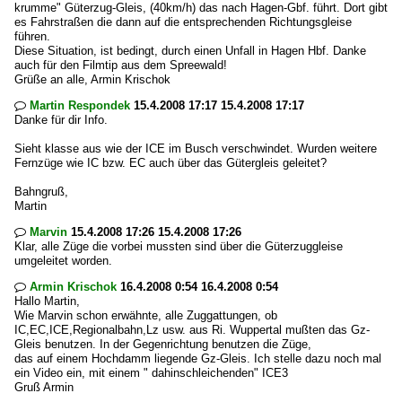
krumme" Güterzug-Gleis, (40km/h) das nach Hagen-Gbf. führt. Dort gibt
es Fahrstraßen die dann auf die entsprechenden Richtungsgleise
führen.
Diese Situation, ist bedingt, durch einen Unfall in Hagen Hbf. Danke
auch für den Filmtip aus dem Spreewald!
Grüße an alle, Armin Krischok
Martin Respondek
15.4.2008 17:17 15.4.2008 17:17

Danke für dir Info.
Sieht klasse aus wie der ICE im Busch verschwindet. Wurden weitere
Fernzüge wie IC bzw. EC auch über das Gütergleis geleitet?
Bahngruß,
Martin
Marvin
15.4.2008 17:26 15.4.2008 17:26

Klar, alle Züge die vorbei mussten sind über die Güterzuggleise
umgeleitet worden.
Armin Krischok
16.4.2008 0:54 16.4.2008 0:54

Hallo Martin,
Wie Marvin schon erwähnte, alle Zuggattungen, ob
IC,EC,ICE,Regionalbahn,Lz usw. aus Ri. Wuppertal mußten das Gz-
Gleis benutzen. In der Gegenrichtung benutzen die Züge,
das auf einem Hochdamm liegende Gz-Gleis. Ich stelle dazu noch mal
ein Video ein, mit einem " dahinschleichenden" ICE3
Gruß Armin