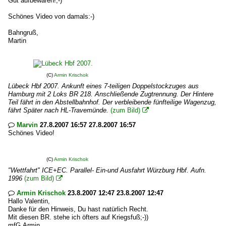
Gut aufbewaren!;-)
Schönes Video von damals:-)
Bahngruß,
Martin
(C)
Armin Krischok
Lübeck Hbf 2007. Ankunft eines 7-teiligen Doppelstockzuges aus
Hamburg mit 2 Loks BR 218. Anschließende Zugtrennung. Der Hintere
Teil fährt in den Abstellbahnhof. Der verbleibende fünfteilige Wagenzug,
fährt Später nach HL-Travemünde.
(zum Bild)

Marvin
27.8.2007 16:57 27.8.2007 16:57

Schönes Video!
(C)
Armin Krischok
"Wettfahrt" ICE+EC. Parallel- Ein-und Ausfahrt Würzburg Hbf. Aufn.
1996
(zum Bild)

Armin Krischok
23.8.2007 12:47 23.8.2007 12:47

Hallo Valentin,
Danke für den Hinweis, Du hast natürlich Recht.
Mit diesen BR. stehe ich öfters auf Kriegsfuß;-))
mfG.Armin