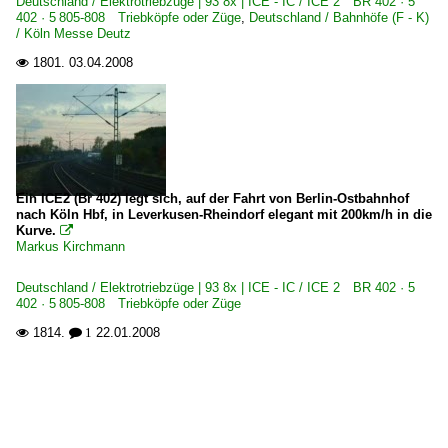
Deutschland / Elektrotriebzüge | 93 8x | ICE - IC / ICE 2 BR 402 · 5
402 · 5 805-808 Triebköpfe oder Züge
,
Deutschland / Bahnhöfe (F - K)
/ Köln Messe Deutz
1801.
03.04.2008

Ein ICE2 (Br 402) legt sich, auf der Fahrt von Berlin-Ostbahnhof
nach Köln Hbf, in Leverkusen-Rheindorf elegant mit 200km/h in die
Kurve.

Markus Kirchmann
Deutschland / Elektrotriebzüge | 93 8x | ICE - IC / ICE 2 BR 402 · 5
402 · 5 805-808 Triebköpfe oder Züge
1814.
22.01.2008

 1