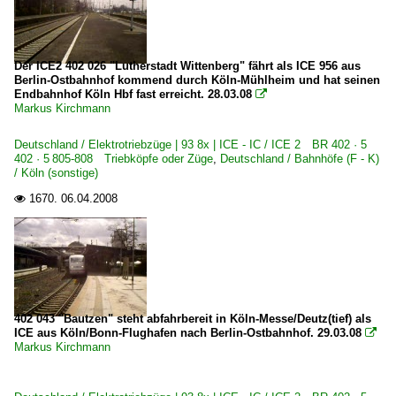
Der ICE2 402 026 "Lutherstadt Wittenberg" fährt als ICE 956 aus
Berlin-Ostbahnhof kommend durch Köln-Mühlheim und hat seinen
Endbahnhof Köln Hbf fast erreicht. 28.03.08

Markus Kirchmann
Deutschland / Elektrotriebzüge | 93 8x | ICE - IC / ICE 2 BR 402 · 5
402 · 5 805-808 Triebköpfe oder Züge
,
Deutschland / Bahnhöfe (F - K)
/ Köln (sonstige)
1670.
06.04.2008

402 043 "Bautzen" steht abfahrbereit in Köln-Messe/Deutz(tief) als
ICE aus Köln/Bonn-Flughafen nach Berlin-Ostbahnhof. 29.03.08

Markus Kirchmann