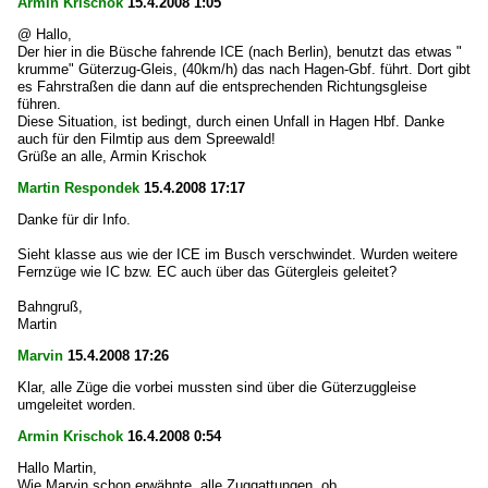
Armin Krischok
15.4.2008 1:05
@ Hallo,
Der hier in die Büsche fahrende ICE (nach Berlin), benutzt das etwas "
krumme" Güterzug-Gleis, (40km/h) das nach Hagen-Gbf. führt. Dort gibt
es Fahrstraßen die dann auf die entsprechenden Richtungsgleise
führen.
Diese Situation, ist bedingt, durch einen Unfall in Hagen Hbf. Danke
auch für den Filmtip aus dem Spreewald!
Grüße an alle, Armin Krischok
Martin Respondek
15.4.2008 17:17
Danke für dir Info.
Sieht klasse aus wie der ICE im Busch verschwindet. Wurden weitere
Fernzüge wie IC bzw. EC auch über das Gütergleis geleitet?
Bahngruß,
Martin
Marvin
15.4.2008 17:26
Klar, alle Züge die vorbei mussten sind über die Güterzuggleise
umgeleitet worden.
Armin Krischok
16.4.2008 0:54
Hallo Martin,
Wie Marvin schon erwähnte, alle Zuggattungen, ob