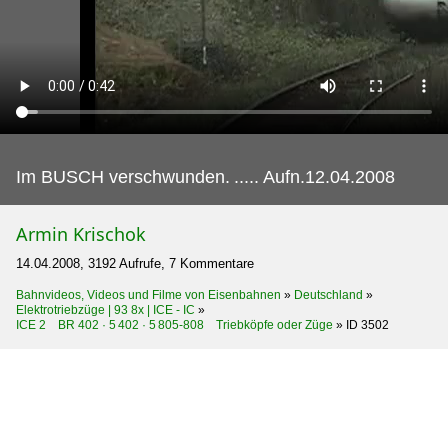
Im BUSCH verschwunden.
..... Aufn.12.04.2008
Armin Krischok
14.04.2008, 3192 Aufrufe, 7 Kommentare
Bahnvideos, Videos und Filme von Eisenbahnen
»
Deutschland
»
Elektrotriebzüge | 93 8x | ICE - IC
»
ICE 2 BR 402 · 5 402 · 5 805-808 Triebköpfe oder Züge
»
ID 3502