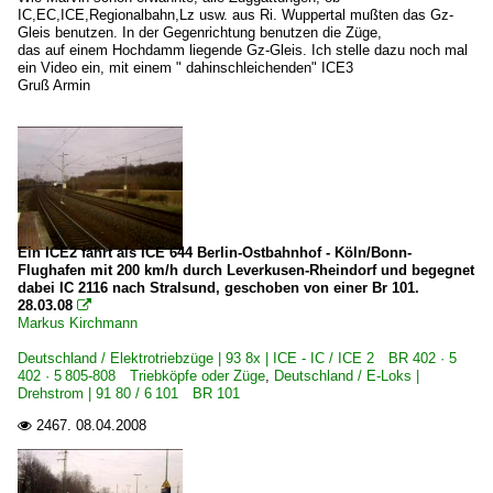
IC,EC,ICE,Regionalbahn,Lz usw. aus Ri. Wuppertal mußten das Gz-
Gleis benutzen. In der Gegenrichtung benutzen die Züge,
das auf einem Hochdamm liegende Gz-Gleis. Ich stelle dazu noch mal
ein Video ein, mit einem " dahinschleichenden" ICE3
Gruß Armin
Ein ICE2 fährt als ICE 644 Berlin-Ostbahnhof - Köln/Bonn-
Flughafen mit 200 km/h durch Leverkusen-Rheindorf und begegnet
dabei IC 2116 nach Stralsund, geschoben von einer Br 101.
28.03.08

Markus Kirchmann
Deutschland / Elektrotriebzüge | 93 8x | ICE - IC / ICE 2 BR 402 · 5
402 · 5 805-808 Triebköpfe oder Züge
,
Deutschland / E-Loks |
Drehstrom | 91 80 / 6 101 BR 101
2467.
08.04.2008
