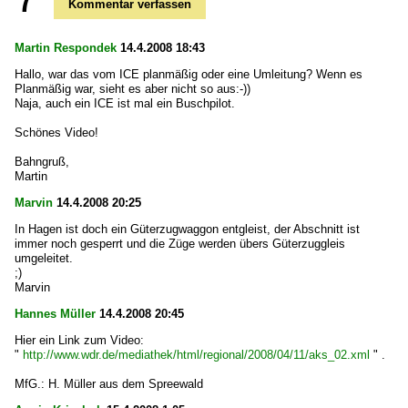
Kommentar verfassen
Martin Respondek
14.4.2008 18:43
Hallo, war das vom ICE planmäßig oder eine Umleitung? Wenn es
Planmäßig war, sieht es aber nicht so aus:-))
Naja, auch ein ICE ist mal ein Buschpilot.
Schönes Video!
Bahngruß,
Martin
Marvin
14.4.2008 20:25
In Hagen ist doch ein Güterzugwaggon entgleist, der Abschnitt ist
immer noch gesperrt und die Züge werden übers Güterzuggleis
umgeleitet.
;)
Marvin
Hannes Müller
14.4.2008 20:45
Hier ein Link zum Video:
"
http://www.wdr.de/mediathek/html/regional/2008/04/11/aks_02.xml
" .
MfG.: H. Müller aus dem Spreewald