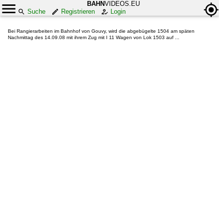
BAHN
VIDEOS.EU
Suche
Registrieren
Login
Bei Rangierarbeiten im Bahnhof von Gouvy, wird die abgebügelte 1504 am späten
Nachmittag des 14.09.08 mit ihrem Zug mit I 11 Wagen von Lok 1503 auf ...