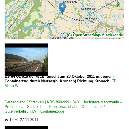
(C) OpenStreetMap-Mitwirkende
ES 64 U2-019 der WLB rauscht am 28.Oktober 2011 mit einem
Containerzug durch Neuses(b. Kronach) Richtung Kronach.

Mirko W.
Deutschland / Strecken | KBS 800-999 / 840 Hochstadt-Marktzeuln –
Probstzella – Saalfeld ·Frankenwaldbahn·
,
Deutschland /
Güterverkehr / KLV Containerzüge
1208.
27.11.2011
