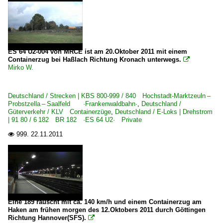
ES 64 U2-004 von MRCE ist am 20.Oktober 2011 mit einem
Containerzug bei Haßlach Richtung Kronach unterwegs.

Mirko W.
Deutschland / Strecken | KBS 800-999 / 840 Hochstadt-Marktzeuln –
Probstzella – Saalfeld ·Frankenwaldbahn·
,
Deutschland /
Güterverkehr / KLV Containerzüge
,
Deutschland / E-Loks | Drehstrom
| 91 80 / 6 182 BR 182 ·ES 64 U2· Private
999.
22.11.2011

Eine 189 rauscht mit ca. 140 km/h und einem Containerzug am
Haken am frühen morgen des 12.Oktobers 2011 durch Göttingen
Richtung Hannover(SFS).
