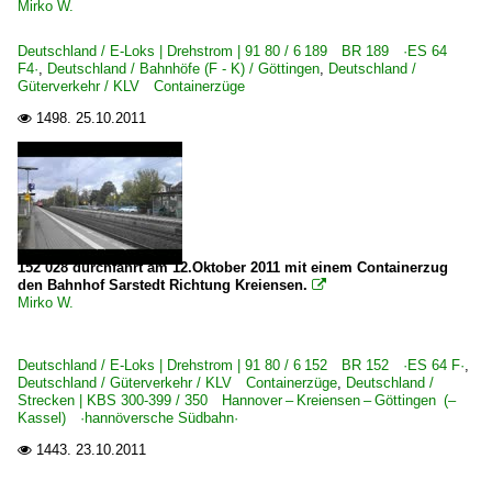
Mirko W.
Deutschland / E-Loks | Drehstrom | 91 80 / 6 189 BR 189 ·ES 64
F4·
,
Deutschland / Bahnhöfe (F - K) / Göttingen
,
Deutschland /
Güterverkehr / KLV Containerzüge
1498.
25.10.2011

152 028 durchfährt am 12.Oktober 2011 mit einem Containerzug
den Bahnhof Sarstedt Richtung Kreiensen.

Mirko W.
Deutschland / E-Loks | Drehstrom | 91 80 / 6 152 BR 152 ·ES 64 F·
,
Deutschland / Güterverkehr / KLV Containerzüge
,
Deutschland /
Strecken | KBS 300-399 / 350 Hannover – Kreiensen – Göttingen (–
Kassel) ·hannöversche Südbahn·
1443.
23.10.2011
