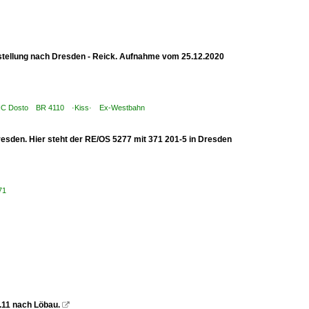
bstellung nach Dresden - Reick. Aufnahme vom 25.12.2020
 IC / IC Dosto BR 4110 ·Kiss· Ex-Westbahn
sden. Hier steht der RE/OS 5277 mit 371 201-5 in Dresden
71
.11 nach Löbau.
