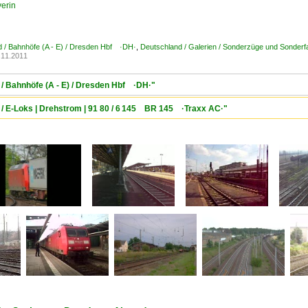
erin
 / Bahnhöfe (A - E) / Dresden Hbf ·DH·
,
Deutschland / Galerien / Sonderzüge und Sonderf
.11.2011
/ Bahnhöfe (A - E) / Dresden Hbf ·DH·"
 / E-Loks | Drehstrom | 91 80 / 6 145 BR 145 ·Traxx AC·"