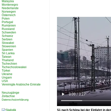
Malaysia
Montenegro
Niederlande
Norwegen
Österreich
Polen
Portugal
Rumänien
Russland
Schweden
Schweiz
Serbien
Slowakei
Slowenien
Spanien
Sri Lanka
Taiwan
Thailand
Tschechien
Tschechoslowakei
Türkei
Ukraine
Ungarn
USA
Vereinigte Arabische Emirate
Neuzugänge
Zeitachse
Datenschutzerklärung
S1 nach Schöna bei der Einfahrt in de