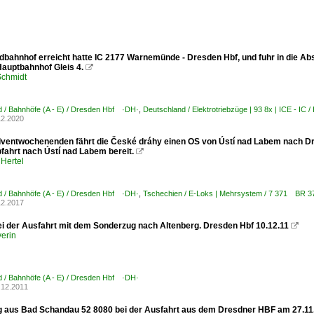
dbahnhof erreicht hatte IC 2177 Warnemünde - Dresden Hbf, und fuhr in die A
auptbahnhof Gleis 4.

chmidt
 / Bahnhöfe (A - E) / Dresden Hbf ·DH·
,
Deutschland / Elektrotriebzüge | 93 8x | ICE -
12.2020
ventwochenenden fährt die České dráhy einen OS von Ústí nad Labem nach Dre
fahrt nach Ústí nad Labem bereit.

Hertel
 / Bahnhöfe (A - E) / Dresden Hbf ·DH·
,
Tschechien / E-Loks | Mehrsystem / 7 371 BR 3
12.2017
ei der Ausfahrt mit dem Sonderzug nach Altenberg. Dresden Hbf 10.12.11

erin
 / Bahnhöfe (A - E) / Dresden Hbf ·DH·
.12.2011
 aus Bad Schandau 52 8080 bei der Ausfahrt aus dem Dresdner HBF am 27.11