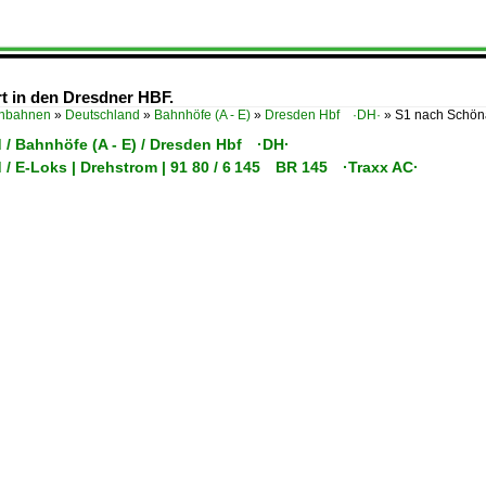
rt in den Dresdner HBF.
enbahnen
»
Deutschland
»
Bahnhöfe (A - E)
»
Dresden Hbf ·DH·
»
S1 nach Schöna
 / Bahnhöfe (A - E) / Dresden Hbf ·DH·
 / E-Loks | Drehstrom | 91 80 / 6 145 BR 145 ·Traxx AC·