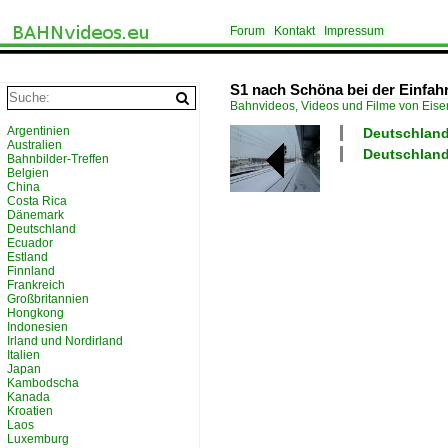
Forum
Kontakt
Impressum
S1 nach Schöna bei der Einfah
Bahnvideos, Videos und Filme von Eis
Argentinien
Deutschland
Australien
Deutschland
Bahnbilder-Treffen
Belgien
China
Costa Rica
Dänemark
Deutschland
Ecuador
Estland
Finnland
Frankreich
Großbritannien
Hongkong
Indonesien
Irland und Nordirland
Italien
Japan
Kambodscha
Kanada
Kroatien
Laos
Luxemburg