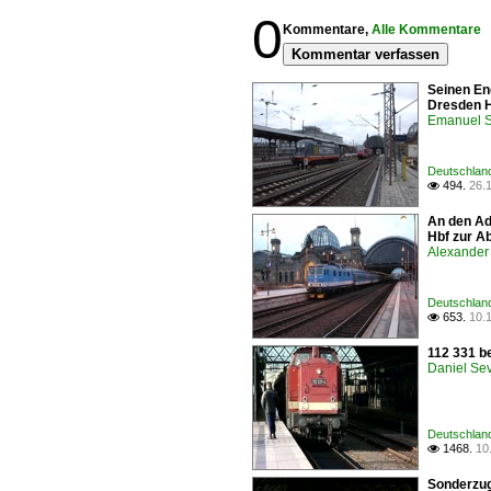
0
Kommentare,
Alle Kommentare
Kommentar verfassen
Seinen En
Dresden H
Emanuel S
Deutschland
494.
26.

An den Ad
Hbf zur Ab
Alexander 
Deutschland
653.
10.

112 331 b
Daniel Sev
Deutschland
1468.
10

Sonderzug