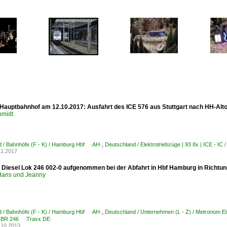
auptbahnhof am 12.10.2017: Ausfahrt des ICE 576 aus Stuttgart nach HH-Alto
hmidt
d / Bahnhöfe (F - K) / Hamburg Hbf ·AH·
,
Deutschland / Elektrotriebzüge | 93 8x | ICE - 
11.2017
Diesel Lok 246 002-0 aufgenommen bei der Abfahrt in Hbf Hamburg in Richtun
ans und Jeanny
d / Bahnhöfe (F - K) / Hamburg Hbf ·AH·
,
Deutschland / Unternehmen (L - Z) / Metronom 
 BR 246 ·Traxx DE·
.10.2013