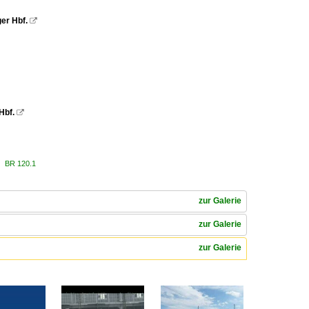
er Hbf.

Hbf.

20 BR 120.1
zur Galerie
zur Galerie
zur Galerie