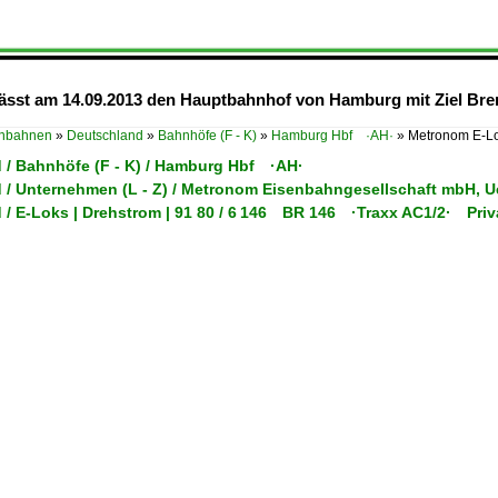
ässt am 14.09.2013 den Hauptbahnhof von Hamburg mit Ziel Bre
enbahnen
»
Deutschland
»
Bahnhöfe (F - K)
»
Hamburg Hbf ·AH·
»
Metronom E-Lo
 / Bahnhöfe (F - K) / Hamburg Hbf ·AH·
 / Unternehmen (L - Z) / Metronom Eisenbahngesellschaft mbH, 
 / E-Loks | Drehstrom | 91 80 / 6 146 BR 146 ·Traxx AC1/2· Priv