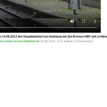
 14.09.2013 den Hauptbahnhof von Hamburg mit Ziel Bremen HBF und schlängel
tococktail-revival.startbilder.de
26.09.2013, 1074 Aufrufe, 0 Kommentare