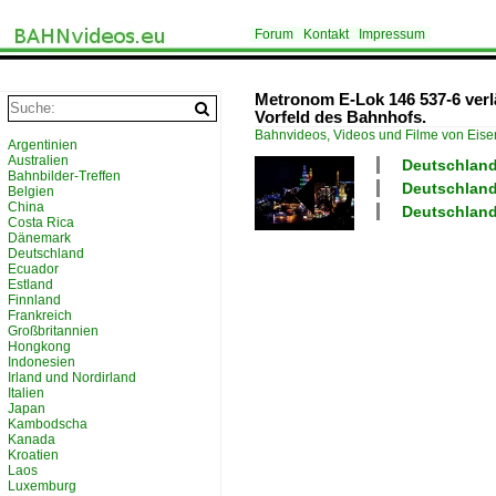
Forum
Kontakt
Impressum
Metronom E-Lok 146 537-6 verl
Vorfeld des Bahnhofs.
Bahnvideos, Videos und Filme von Eis
Argentinien
Australien
Deutschland
Bahnbilder-Treffen
Deutschland
Belgien
China
Deutschland
Costa Rica
Dänemark
Deutschland
Ecuador
Estland
Finnland
Frankreich
Großbritannien
Hongkong
Indonesien
Irland und Nordirland
Italien
Japan
Kambodscha
Kanada
Kroatien
Laos
Luxemburg