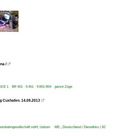
na /

IC / ICE 1 BR 401 · 5 401 · 5 801-804 ganze Züge
g Cuxhafen. 14.09.2013

Eisenbahngesellschaft mbH, Uelzen ·ME·
,
Deutschland / Dieselloks | 92