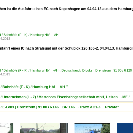
ehen ist die Ausfahrt eines EC nach Kopenhagen am 04.04.13 aus dem Hamburg
d / Bahnhöfe (F - K) / Hamburg Hbf ·AH·
04.2013
infahrt eines IC nach Stralsund mit der Schublok 120 105-2. 04.04.13. Hamburg 
d / Bahnhöfe (F - K) / Hamburg Hbf ·AH·
,
Deutschland / E-Loks | Drehstrom | 91 80 / 6 1
04.2013
 / Bahnhöfe (F - K) / Hamburg Hbf ·AH·"
 / Unternehmen (L - Z) / Metronom Eisenbahngesellschaft mbH, Uelzen ·ME·"
 / E-Loks | Drehstrom | 91 80 / 6 146 BR 146 ·Traxx AC1/2· Private"