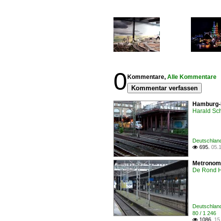
0
Kommentare,
Alle Kommentare
Kommentar verfassen
Hamburg-H
Harald Sc
Deutschlan
695.
05.

Metronom 
De Rond H
Deutschlan
80 / 1 246
1086.
15
