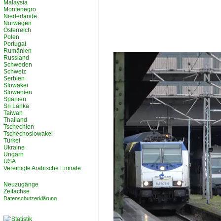
Malaysia
Montenegro
Niederlande
Norwegen
Österreich
Polen
Portugal
Rumänien
Russland
Schweden
Schweiz
Serbien
Slowakei
Slowenien
Spanien
Sri Lanka
Taiwan
Thailand
Tschechien
Tschechoslowakei
Türkei
Ukraine
Ungarn
USA
Vereinigte Arabische Emirate
Neuzugänge
Zeitachse
Datenschutzerklärung