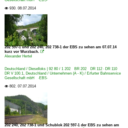
930.
08.07.2014

202 597-1 und 202 240, 202 738-1 der EBS zu sehen am 07.07.14
kurz vor Wurzbach.

Alexander Hertel
Deutschland / Dieselloks | 92 80 / 1 202 BR 202 DR 112 · DR 110
DR V 100.1
,
Deutschland / Unternehmen (A - K) / Erfurter Bahnservice
Gesellschaft mbH ·EBS·
802.
07.07.2014

202 240, 202 738-1 und Schublok 202 597-1 der EBS zu sehen am