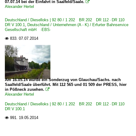
07.07.14 bei der Einfahrt in Saalfeld/Saale.

Alexander Hertel
Deutschland / Dieselloks | 92 80 / 1 202 BR 202 DR 112 · DR 110
DR V 100.1
,
Deutschland / Unternehmen (A - K) / Erfurter Bahnservice
Gesellschaft mbH ·EBS·
833.
07.07.2014

Am 16.05.14 wurde ein Sonderzug von Glauchau/Sachs. nach
Saalfeld/Saale überführt. Mit 112 565 und 01 509 der PRESS, hier
in Pößneck zusehen.

Alexander Hertel
Deutschland / Dieselloks | 92 80 / 1 202 BR 202 DR 112 · DR 110
DR V 100.1
991.
19.05.2014
