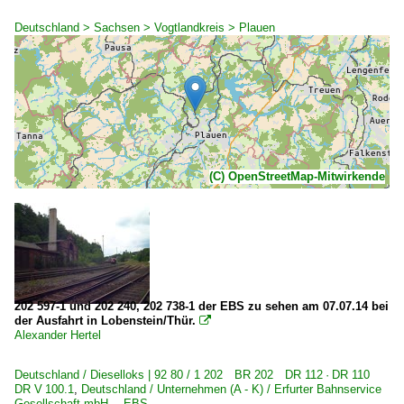
Deutschland > Sachsen > Vogtlandkreis > Plauen
(C) OpenStreetMap-Mitwirkende
202 597-1 und 202 240, 202 738-1 der EBS zu sehen am 07.07.14 bei
der Ausfahrt in Lobenstein/Thür.

Alexander Hertel
Deutschland / Dieselloks | 92 80 / 1 202 BR 202 DR 112 · DR 110
DR V 100.1
,
Deutschland / Unternehmen (A - K) / Erfurter Bahnservice
Gesellschaft mbH ·EBS·