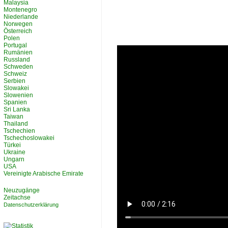
Malaysia
Montenegro
Niederlande
Norwegen
Österreich
Polen
Portugal
Rumänien
Russland
Schweden
Schweiz
Serbien
Slowakei
Slowenien
Spanien
Sri Lanka
Taiwan
Thailand
Tschechien
Tschechoslowakei
Türkei
Ukraine
Ungarn
USA
Vereinigte Arabische Emirate
Neuzugänge
Zeitachse
Datenschutzerklärung