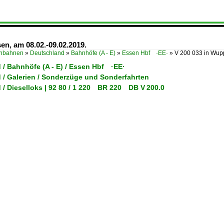
en, am 08.02.-09.02.2019.
enbahnen
»
Deutschland
»
Bahnhöfe (A - E)
»
Essen Hbf ·EE·
»
V 200 033 in Wup
 / Bahnhöfe (A - E) / Essen Hbf ·EE·
 / Galerien / Sonderzüge und Sonderfahrten
 / Dieselloks | 92 80 / 1 220 BR 220 DB V 200.0