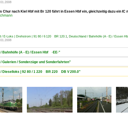
.01.2008
 Chur nach Kiel Hbf mit Br 120 fährt in Essen Hbf ein, gleichzeitig dazu ein IC
rchmann
 / E-Loks | Drehstrom | 91 80 / 6 120 BR 120.1
,
Deutschland / Bahnhöfe (A - E) / Essen H
.01.2008
/ Bahnhöfe (A - E) / Essen Hbf ·EE·"
/ Galerien / Sonderzüge und Sonderfahrten"
 / Dieselloks | 92 80 / 1 220 BR 220 DB V 200.0"