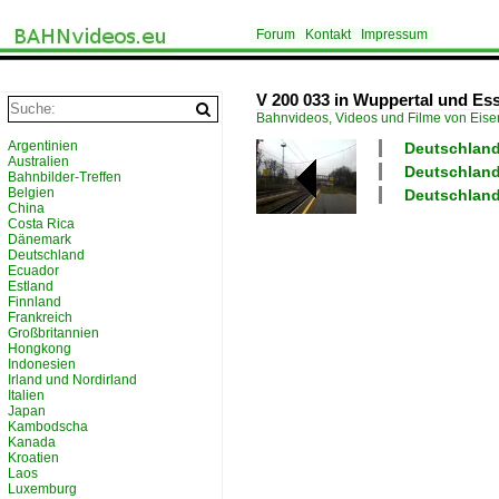
Forum
Kontakt
Impressum
V 200 033 in Wuppertal und Ess
Bahnvideos, Videos und Filme von Eis
Argentinien
Deutschland
Australien
Deutschland
Bahnbilder-Treffen
Belgien
Deutschland
China
Costa Rica
Dänemark
Deutschland
Ecuador
Estland
Finnland
Frankreich
Großbritannien
Hongkong
Indonesien
Irland und Nordirland
Italien
Japan
Kambodscha
Kanada
Kroatien
Laos
Luxemburg