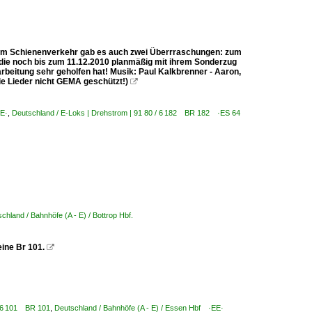
n im Schienenverkehr gab es auch zwei Überrraschungen: zum
 die noch bis zum 11.12.2010 planmäßig mit ihrem Sonderzug
beitung sehr geholfen hat! Musik: Paul Kalkbrenner - Aaron,
die Lieder nicht GEMA geschützt!)

EE·
,
Deutschland / E-Loks | Drehstrom | 91 80 / 6 182 BR 182 ·ES 64
chland / Bahnhöfe (A - E) / Bottrop Hbf.
eine Br 101.

/ 6 101 BR 101
,
Deutschland / Bahnhöfe (A - E) / Essen Hbf ·EE·