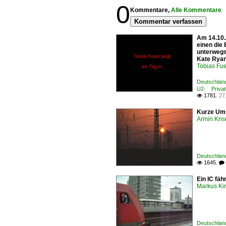
0
Kommentare,
Alle Kommentare
Kommentar verfassen
Am 14.10.
einen die
unterwegs
Kate Ryan
Tobias Fue
Deutschland
U2· Privat
1781.
27

Kurze Ums
Armin Kri
Deutschland
1645.

 
Ein IC fäh
Markus Ki
Deutschland