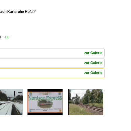
 nach Karlsruhe Hbf.

bf ·EE·
zur Galerie
zur Galerie
zur Galerie