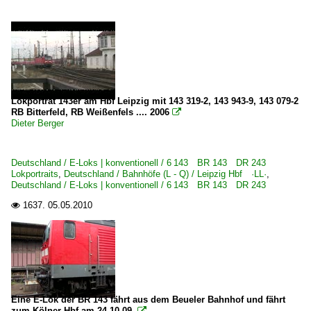
Lokporträt 143er am Hbf Leipzig mit 143 319-2, 143 943-9, 143 079-2
RB Bitterfeld, RB Weißenfels .... 2006

Dieter Berger
Deutschland / E-Loks | konventionell / 6 143 BR 143 DR 243
Lokportraits
,
Deutschland / Bahnhöfe (L - Q) / Leipzig Hbf ·LL·
,
Deutschland / E-Loks | konventionell / 6 143 BR 143 DR 243
1637.
05.05.2010

Eine E-Lok der BR 143 fährt aus dem Beueler Bahnhof und fährt
zum Kölner Hbf am 24.10.09.
