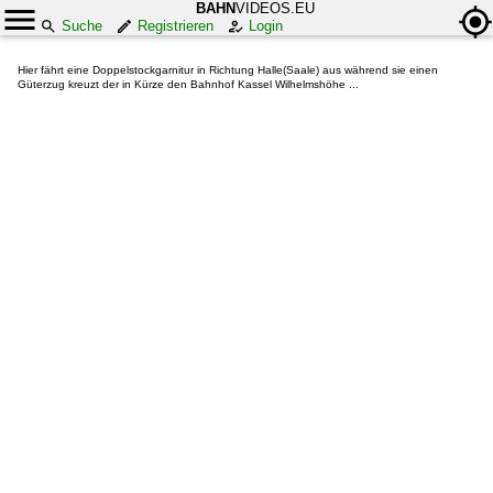
BAHN
VIDEOS.EU
Suche
Registrieren
Login
Hier fährt eine Doppelstockgarnitur in Richtung Halle(Saale) aus während sie einen
Güterzug kreuzt der in Kürze den Bahnhof Kassel Wilhelmshöhe ...