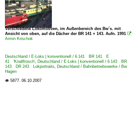
Verschiedene Lokomotiven, im Außenbereich des Bw´s. mit
Ansicht von oben, auf die Dächer der BR 141 + 143. Aufn. 1991

Armin Krischok
Deutschland / E-Loks | konventionell / 6 141 BR 141 E
41 'Knallfrosch'
,
Deutschland / E-Loks | konventionell / 6 143 BR
143 DR 243 Lokportraits
,
Deutschland / Bahnbetriebswerke / Bw
Hagen
5877.
06.10.2007
