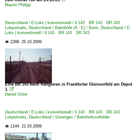
Maxim Philipp
Deutschland / E-Loks | konventionell / 6 143 BR 143 DR 243
Lokportraits
,
Deutschland / Bahnhöfe (A - E) / Bonn
,
Deutschland / E-
Loks | konventionell / 6 143 BR 143 DR 243
2288.
25.10.2009

Eine BR 143 beim Rangieren in Frankfurter Gleisvorfeld am Depot
1.

Daniel Oster
Deutschland / E-Loks | konventionell / 6 143 BR 143 DR 243
Lokportraits
,
Deutschland / Sonstiges / Bahnhofsvorfelder
1144.
21.03.2009
