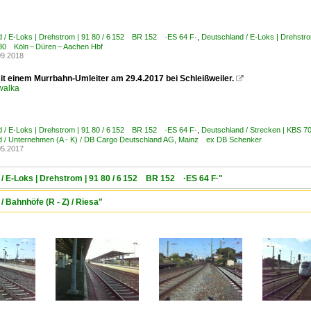
 / E-Loks | Drehstrom | 91 80 / 6 152 BR 152 ·ES 64 F·
,
Deutschland / E-Loks | Drehst
480 Köln – Düren – Aachen Hbf
09.2018
it einem Murrbahn-Umleiter am 29.4.2017 bei Schleißweiler.

walka
 / E-Loks | Drehstrom | 91 80 / 6 152 BR 152 ·ES 64 F·
,
Deutschland / Strecken | KBS 7
d / Unternehmen (A - K) / DB Cargo Deutschland AG, Mainz ex DB Schenker
05.2017
/ E-Loks | Drehstrom | 91 80 / 6 152 BR 152 ·ES 64 F·"
 Bahnhöfe (R - Z) / Riesa"