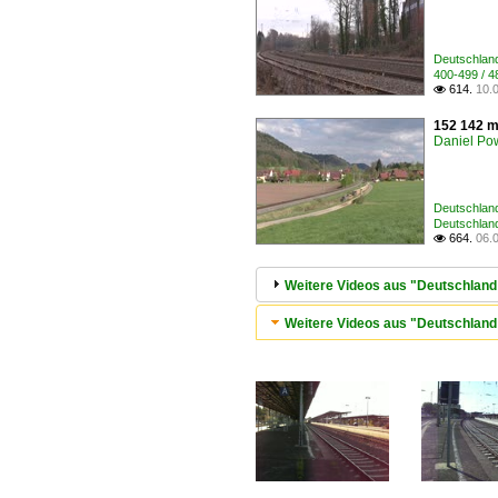
Deutschland
400-499 / 
614.
10.

152 142 m
Daniel Po
Deutschland
Deutschlan
664.
06.

Weitere Videos aus "Deutschland 
Weitere Videos aus "Deutschland /