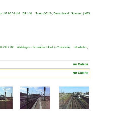
rom | 91 80 / 6 146 BR 146 ·Traxx AC1/2·
,
Deutschland / Strecken | KBS
00-799 / 785 Waiblingen – Schwäbisch Hall (–Crailsheim) ·Murrbahn·
,
zur Galerie
zur Galerie