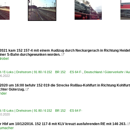
2021 kam 152 157-4 mit einem Audizug durch Neckargerach in Richtung Heidelb
einer S-Bahn durchgewunken worden.

trobel
 / E-Loks | Drehstrom | 91 80 / 6 152 BR 152 ·ES 64 F·
,
Deutschland / Güterverkehr / Au
06.2022
2020 um 16:00 befuhr 152 019 die Strecke Roßlau-Kohlfurt in Richtung Kohlfurt
chter Güterzug.

nder
 / E-Loks | Drehstrom | 91 80 / 6 152 BR 152 ·ES 64 F·
10.2020
r Hbf am 10/12/2016. 152 117-8 mit KLV kreuzt ausfahrenden RE mit 146 263.
humacher