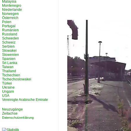
Malaysia
Montenegro
Niederlande
Norwegen
Österreich
Polen
Portugal
Rumänien
Russland
Schweden
Schweiz
Serbien
Slowakei
Slowenien
Spanien
Sri Lanka
Taiwan
Thailand
Tschechien
Tschechoslowakei
Türkei
Ukraine
Ungarn
USA
Vereinigte Arabische Emirate
Neuzugänge
Zeitachse
Datenschutzerklärung