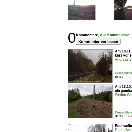
0
Kommentare,
Alle Kommentare
Kommentar verfassen
Am 18.11.
kurz vor 
Andreas S
Deutschland
438.
11.

Am 13.10.
ein gemis
Steffen Sa
Deutschland
369.
14.

Eschweile
Dieter Sc