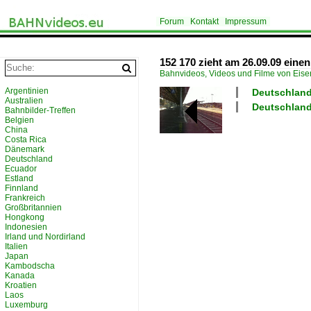
Forum
Kontakt
Impressum
152 170 zieht am 26.09.09 ein
Bahnvideos, Videos und Filme von Eis
Argentinien
Deutschland
Australien
Deutschland 
Bahnbilder-Treffen
Belgien
China
Costa Rica
Dänemark
Deutschland
Ecuador
Estland
Finnland
Frankreich
Großbritannien
Hongkong
Indonesien
Irland und Nordirland
Italien
Japan
Kambodscha
Kanada
Kroatien
Laos
Luxemburg