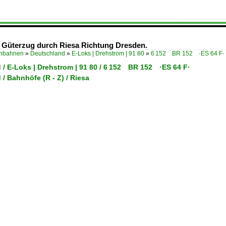
en Güterzug durch Riesa Richtung Dresden.
enbahnen
»
Deutschland
»
E-Loks | Drehstrom | 91 80
»
6 152 BR 152 ·ES 64 F·
 / E-Loks | Drehstrom | 91 80 / 6 152 BR 152 ·ES 64 F·
/ Bahnhöfe (R - Z) / Riesa