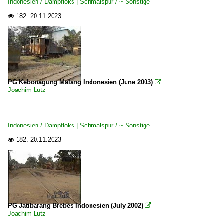
Indonesien / Dampfloks | Schmalspur / ~ Sonstige
182.
20.11.2023

PG Kebonagung Malang Indonesien (June 2003)

Joachim Lutz
Indonesien / Dampfloks | Schmalspur / ~ Sonstige
182.
20.11.2023

PG Jatibarang Brebes Indonesien (July 2002)

Joachim Lutz