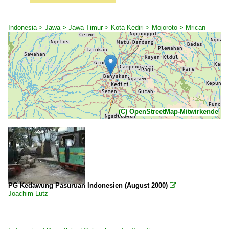
Indonesia > Jawa > Jawa Timur > Kota Kediri > Mojoroto > Mrican
(C) OpenStreetMap-Mitwirkende
PG Kedawung Pasuruan Indonesien (August 2000)

Joachim Lutz