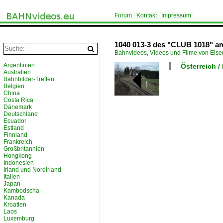
Forum
Kontakt
Impressum
1040 013-3 des "CLUB 1018" am
Bahnvideos, Videos und Filme von Eis
Argentinien
Österreich /
Australien
Bahnbilder-Treffen
Belgien
China
Costa Rica
Dänemark
Deutschland
Ecuador
Estland
Finnland
Frankreich
Großbritannien
Hongkong
Indonesien
Irland und Nordirland
Italien
Japan
Kambodscha
Kanada
Kroatien
Laos
Luxemburg