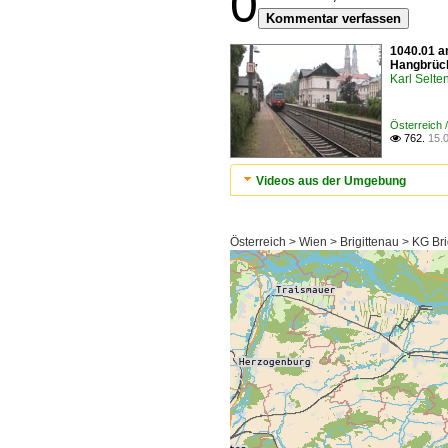
0
Kommentar verfassen
1040.01 a
Hangbrück
Karl Selt
Österreich 
762.
15.

Videos aus der Umgebung
Österreich > Wien > Brigittenau > KG Bri