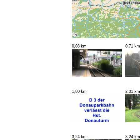
0,08 km
0,71 km
1,80 km
2,01 km
3,24 km
3,24 km