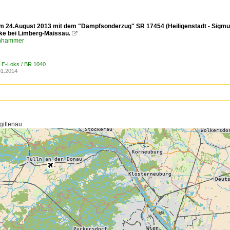
m 24.August 2013 mit dem "Dampfsonderzug" SR 17454 (Heiligenstadt - Sigmun
e bei Limberg-Maissau.

enhammer
/ E-Loks / BR 1040
01.2014
gittenau