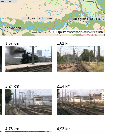
(C) OpenStreetMap-Mitwirkende
1,57 km
1,61 km
2,24 km
2,24 km
4,73 km
4,93 km