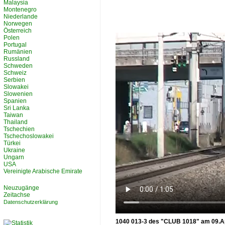
Malaysia
Montenegro
Niederlande
Norwegen
Österreich
Polen
Portugal
Rumänien
Russland
Schweden
Schweiz
Serbien
Slowakei
Slowenien
Spanien
Sri Lanka
Taiwan
Thailand
Tschechien
Tschechoslowakei
Türkei
Ukraine
Ungarn
USA
Vereinigte Arabische Emirate
Neuzugänge
Zeitachse
Datenschutzerklärung
1040 013-3 des "CLUB 1018" am 09.Ap