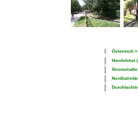
Österreich >
Handelskai (
Stromstraße 
Nordbahnlän
Durchlaufstr