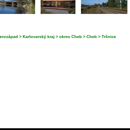
erozápad > Karlovarský kraj > okres Cheb > Cheb > Tršnice