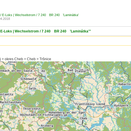
 / E-Loks | Wechselstrom / 7 240 BR 240 'Laminátka'
04.2018
/ E-Loks | Wechselstrom / 7 240 BR 240 'Laminátka'"
j > okres Cheb > Cheb > Tršnice