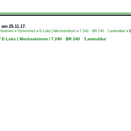
 am 25.11.17.
enbahnen
»
Tschechien
»
E-Loks | Wechselstrom
»
7 240 BR 240 'Laminátka'
»
E
/ E-Loks | Wechselstrom / 7 240 BR 240 'Laminátka'