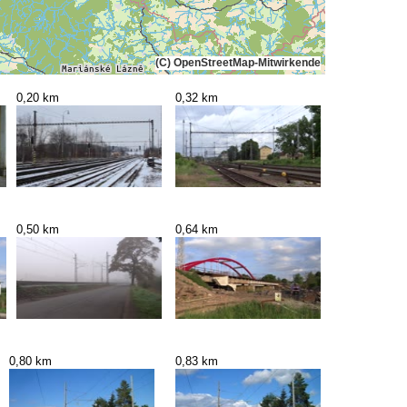
(C) OpenStreetMap-Mitwirkende
0,20 km
0,32 km
0,50 km
0,64 km
0,80 km
0,83 km