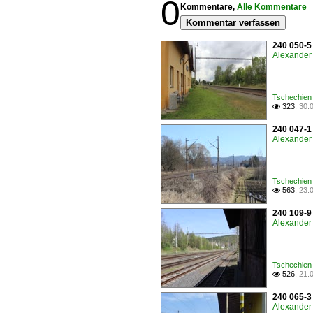
0
Kommentare,
Alle Kommentare
Kommentar verfassen
240 050-5
Alexander 
Tschechien
323.
30.

240 047-1
Alexander 
Tschechien
563.
23.

240 109-9
Alexander 
Tschechien
526.
21.

240 065-3
Alexander 