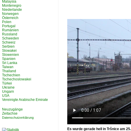
Malaysia
Montenegro
Niederlande
Norwegen
Österreich
Polen
Portugal
Rumänien
Russland
Schweden
Schweiz
Serbien
Slowakei
Slowenien
Spanien
Sri Lanka
Taiwan
Thailand
Tschechien
Tschechoslowakei
Türkei
Ukraine
Ungarn
USA
Vereinigte Arabische Emirate
Neuzugänge
Zeitachse
Datenschutzerklärung
Es wurde gerade hell in Tršnice am 25.