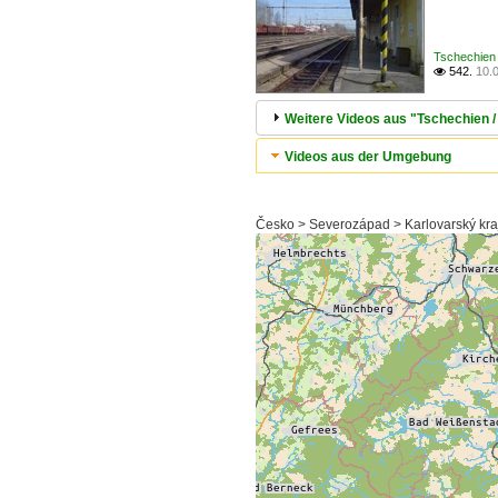
Tschechien
542.
10.

Weitere Videos aus "Tschechien 
Videos aus der Umgebung
Česko > Severozápad > Karlovarský kra