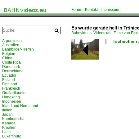
Forum
Kontakt
Impressum
Es wurde gerade hell in Tršnice
Bahnvideos, Videos und Filme von Eis
Argentinien
Tschechien 
Australien
Bahnbilder-Treffen
Belgien
China
Costa Rica
Dänemark
Deutschland
Ecuador
Estland
Finnland
Frankreich
Großbritannien
Hongkong
Indonesien
Irland und Nordirland
Italien
Japan
Kambodscha
Kanada
Kroatien
Laos
Luxemburg