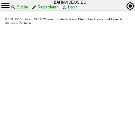
BAHN
VIDEOS.EU
Suche
Registrieren
Login
M 131.1515 fuhr am 29.08.20 eine Sonderfahrt von Cheb über Tršnice und Aš nach
Hranice v Čechách