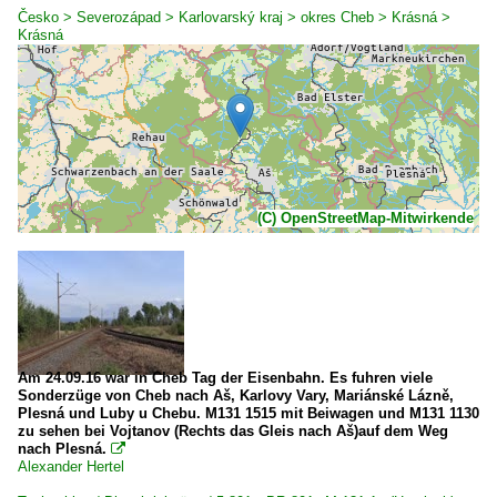
Česko > Severozápad > Karlovarský kraj > okres Cheb > Krásná >
Krásná
(C) OpenStreetMap-Mitwirkende
Am 24.09.16 war in Cheb Tag der Eisenbahn. Es fuhren viele
Sonderzüge von Cheb nach Aš, Karlovy Vary, Mariánské Lázně,
Plesná und Luby u Chebu. M131 1515 mit Beiwagen und M131 1130
zu sehen bei Vojtanov (Rechts das Gleis nach Aš)auf dem Weg
nach Plesná.

Alexander Hertel