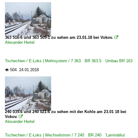
3 363 BR 363 ·DB V 60· remot. DB 261
Dieseltriebzüge | 95 80
0 628 BR 628 · 928 · BR 629
363 516-6 und 363 509-1 zu sehen am 23.01.18 bei Vokov.

0 642 BR 642 ·Desiro· Private
Alexander Hertel
0 643 BR 643 ·Talent· Private
0 650 BR 650 ·RS1· Private
Tschechien / E-Loks | Mehrsystem / 7 363 BR 363.5 Umbau BR 163
0 654 BR 654 ·RegioSprinter·
504.
24.01.2018

Dieseltriebzüge | bis 1970 und Altbautriebzüge
DB VT 98 · BR 796/996 · BR 798/998 Uerdinger Schienenb
DR VT 18.16 · DR 175.0 SVT Bauart Görlitz
DR VT 2.09 · DR 171 · DR 172 · BR 771 · BR 772 'Ferkeltaxe
240 035-6 und 240 021-6 zu sehen mit der Kohle am 23.01 18 bei
Vokov.

DRG SVT 137 · DR 183 · DR VT 04.1 Schnelltriebwagen
Alexander Hertel
E-Loks | Altbau
Tschechien / E-Loks | Wechselstrom / 7 240 BR 240 'Laminátka'