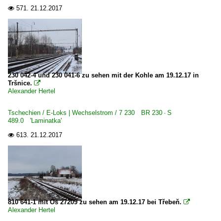
Schmalspurbahnen
571.
21.12.2017

Museumsbahn Schönheide
Strecken | KBS 500-599
536 Annaberg-Buchholz – Schwarzenberg ·Erzgebirgisc
230 042-4 und 230 041-6 zu sehen mit der Kohle am 19.12.17 in
555 Gera – Triptis – Weida – Saalfeld
Tršnice.

Alexander Hertel
Unternehmen (A - K)
Tschechien / E-Loks | Wechselstrom / 7 230 BR 230 · S
Altmark-Rail GmbH, Oebisfelde-Weferlingen ·AMR·
489.0 'Laminatka'
BBL Logistik GmbH, Hannover
613.
21.12.2017

Captrain - Hörseltalbahn GmbH, Eisenach ·HTB·
Captrain Deutschland GmbH ·CTD· ab 01.2010
Cargo Logistik Rail-Service ·CLR·
Centralbahn GmbH, Mönchengladbach ·CBB·
810 641-1 mit Os 27209 zu sehen am 19.12.17 bei Třebeň.

CTHS Container Terminal Halle Saale
Alexander Hertel
DB RegioNetz - Westfrankenbahn ·WFB·