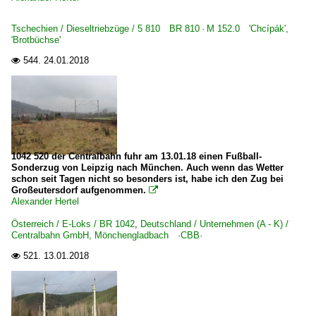
6 185 BR 185 ·Traxx AC1/2· Werbeloks
6 186 BR 186 ·Traxx MS2e·
Tschechien / Dieseltriebzüge / 5 810 BR 810 · M 152.0 'Chcípák',
'Brotbüchse'
6 187 BR 187 ·Traxx AC3·
544.
24.01.2018

6 189 BR 189 ·ES 64 F4·
6 189 BR 189 ·ES 64 F4· Private
6 192 BR 192 ·Smartron·
6 193 ¦ 7 193 BR 193 ·Vectron AC/MS· 'X4 E' Private
6 193 BR 193 ·Vectron AC/MS·
1042 520 der Centralbahn fuhr am 13.01.18 einen Fußball-
Sonderzug von Leipzig nach München. Auch wenn das Wetter
schon seit Tagen nicht so besonders ist, habe ich den Zug bei
E-Loks | konventionell
Großeutersdorf aufgenommen.

Alexander Hertel
6 103 BR 103.1
Österreich / E-Loks / BR 1042
,
Deutschland / Unternehmen (A - K) /
6 109 BR 109 DR 211 DR E 11
Centralbahn GmbH, Mönchengladbach ·CBB·
6 110 BR 110.1 E 10 'Kasten'
521.
13.01.2018

6 112 BR 112.1 DR 212
6 139 BR 139 E 40.11
6 140 BR 140 E 40