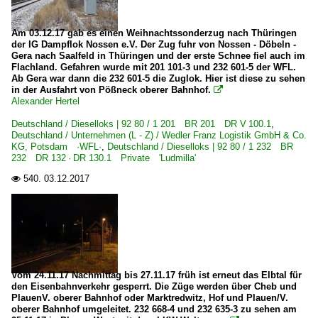
E-Loks
BR 5 170 ·Vectron DC·
Am 03.12.17 gab es einen Weihnachtssonderzug nach Thüringen
der IG Dampflok Nossen e.V. Der Zug fuhr von Nossen - Döbeln -
Gera nach Saalfeld in Thüringen und der erste Schnee fiel auch im
Unternehmen
Flachland. Gefahren wurde mit 201 101-3 und 232 601-5 der WFL.
Ab Gera war dann die 232 601-5 die Zuglok. Hier ist diese zu sehen
Polskie Koleje Państwowe S.A. ·PKP·
in der Ausfahrt von Pößneck oberer Bahnhof.

Alexander Hertel
Schweden
Deutschland / Dieselloks | 92 80 / 1 201 BR 201 DR V 100.1
,
Deutschland / Unternehmen (L - Z) / Wedler Franz Logistik GmbH & Co.
KG, Potsdam ·WFL·
,
Deutschland / Dieselloks | 92 80 / 1 232 BR
Dampfloks
232 DR 132 · DR 130.1 Private 'Ludmilla'
~ Sonstige
540.
03.12.2017

Schweiz
E-Loks | 91 85
4 421 Re 421 Re 4/4 II CH+D ·SBB·
Vom 24.11.17 Nachmittag bis 27.11.17 früh ist erneut das Elbtal für
den Eisenbahnverkehr gesperrt. Die Züge werden über Cheb und
4 482 Re 482 ·SBB· Traxx AC1/2
PlauenV. oberer Bahnhof oder Marktredwitz, Hof und Plauen/V.
oberer Bahnhof umgeleitet. 232 668-4 und 232 635-3 zu sehen am