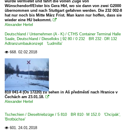
wurde vermietet und fährt die vollen Züge von
1 232 BR 232 DR 132 · DR 130.1 'Ludmilla'
Wünschendorf/Elster bis Gera Hbf, wo sie dann von zwei G2000
1 232 BR 232 DR 132 · DR 130.1 Lokportraits 'Ludmill
übernommen und nach Stuttgart gefahren werden. Die 232 002-8
hat nur noch bis Mitte März Frist. Man kann nur hoffen, dass sie
1 232 BR 232 DR 132 · DR 130.1 Private 'Ludmilla'
wieder eine HU bekommt.

Alexander Hertel
1 233 BR 233 Umbau DB 232 'Ludmilla'
Deutschland / Unternehmen (A - K) / CTHS Container Terminal Halle
1 241 BR 241 Umbau BR 232 Private
Saale
,
Deutschland / Dieselloks | 92 80 / 0 232 BR 232 · DR 132
Adtranzumbaukonzept 'Ludmilla'
1 246 BR 246 ·Traxx DE·
668.
02.02.2018

1 250 BR 250 ·DE-AC33C· 'Tiger'
1 264 BR 264 ·Maxima 40 CC·
1 266 BR 266.4 · BR 247 ·JT42CWRM·
1 285 BR 285 ·Traxx DE·
810 041-4 (Os 17220) zu sehen in Aš předměstí nach Hranice v
Dieselloks | bis 100 km/h | 98 80
Čechách am 23.01.18.

Alexander Hertel
3 107 DR 107 DR V 75 ex CKD T435.0, T458.1
3 291 BR 291 DB V 90 P
Tschechien / Dieseltriebzüge / 5 810 BR 810 · M 152.0 'Chcípák',
'Brotbüchse'
3 295 BR 295 funkferngesteuerte BR 291 ·MaK V 90·
601.
24.01.2018

3 345 · 3 346 BR 345 · BR 346 DR 105 · DR 106 DR V 60