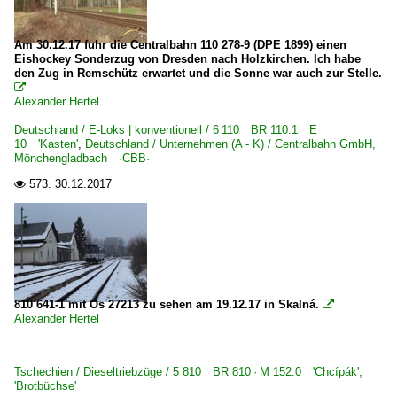
6 140 BR 140 E 40 Private
6 143 BR 143 DR 243
Am 30.12.17 fuhr die Centralbahn 110 278-9 (DPE 1899) einen
Eishockey Sonderzug von Dresden nach Holzkirchen. Ich habe
6 143 BR 143 DR 243 Private
den Zug in Remschütz erwartet und die Sonne war auch zur Stelle.

6 151 BR 151
Alexander Hertel
6 151 BR 151 Private
Deutschland / E-Loks | konventionell / 6 110 BR 110.1 E
10 'Kasten'
,
Deutschland / Unternehmen (A - K) / Centralbahn GmbH,
6 155 BR 155 DR 250 'Energiecontainer'
Mönchengladbach ·CBB·
6 155 BR 155 DR 250 'Energiecontainer' Private
573.
30.12.2017

6 180 BR 180 DR 230 ·Skoda 80E·
Elektrotriebzüge | 93 8x | ICE - IC
ICE 1 BR 401 · 5 401 · 5 801-804 ganze Züge
ICE 2 BR 402 · 5 402 · 5 805-808 Triebköpfe oder Züge
810 641-1 mit Os 27213 zu sehen am 19.12.17 in Skalná.

Alexander Hertel
Elektrotriebzüge | 94 80
1 430 BR 430 ·Flirt 3 (sechsteilig)·
Tschechien / Dieseltriebzüge / 5 810 BR 810 · M 152.0 'Chcípák',
'Brotbüchse'