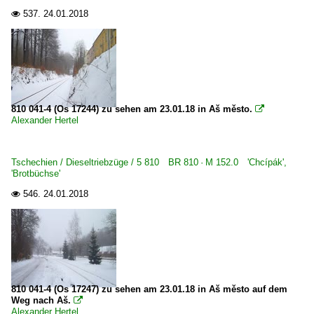
E 18 BR 118 · DR 218
537.
24.01.2018

E 44 BR 144 · DR 244
E 77 BR 177 bay. EG3 · preuß. EG 701–25
E 94 BR 194 · DR 254
E-Loks | Drehstrom | 91 80
810 041-4 (Os 17244) zu sehen am 23.01.18 in Aš město.

Alexander Hertel
6 101 BR 101
6 101 BR 101 Werbeloks
Tschechien / Dieseltriebzüge / 5 810 BR 810 · M 152.0 'Chcípák',
6 145 BR 145 ·Traxx AC·
'Brotbüchse'
6 145 BR 145 ·Traxx AC· Private
546.
24.01.2018

6 152 BR 152 ·ES 64 F·
6 152 BR 152 ·ES 64 F· Werbeloks
6 182 BR 182 ·ES 64 U2· Private
6 185 BR 185 ·Traxx AC1/2·
810 041-4 (Os 17247) zu sehen am 23.01.18 in Aš město auf dem
6 185 BR 185 ·Traxx AC1/2· Private
Weg nach Aš.

Alexander Hertel