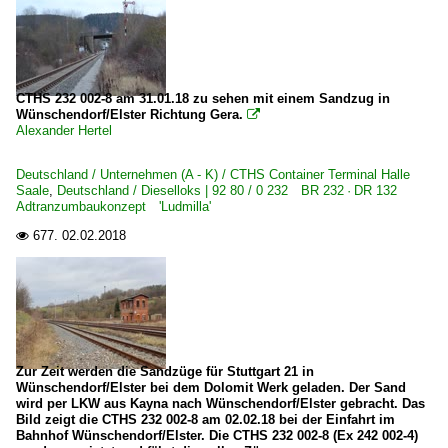
1 201 BR 201 DR V 100.1
1 202 BR 202 DR 112 · DR 110 DR V 100.1
1 203 BR 203 DR 110 Umbau DR V 100.1 Private
1 204 BR 204 · DR 110 DR V 100
CTHS 232 002-8 am 31.01.18 zu sehen mit einem Sandzug in
Wünschendorf/Elster Richtung Gera.

1 212 BR 212 DB V 100.20
Alexander Hertel
1 216 BR 216 DB V 160
Deutschland / Unternehmen (A - K) / CTHS Container Terminal Halle
1 218 BR 218
Saale
,
Deutschland / Dieselloks | 92 80 / 0 232 BR 232 · DR 132
Adtranzumbaukonzept 'Ludmilla'
1 218 BR 218 Lokportraits
677.
02.02.2018

1 218 BR 218 Private
1 223 BR 223 · BR 253 · DE 2000 ·ER20·
1 225 BR 225 Umbau BR 215 Private
1 227 BR 227 ·NoHAB AA16· 'V 170'
1 228 BR 228 · DR 118 DR V 180
Zur Zeit werden die Sandzüge für Stuttgart 21 in
Wünschendorf/Elster bei dem Dolomit Werk geladen. Der Sand
1 229 BR 229 · DR 229 Umbau Krupp
wird per LKW aus Kayna nach Wünschendorf/Elster gebracht. Das
Bild zeigt die CTHS 232 002-8 am 02.02.18 bei der Einfahrt im
1 231 BR 231 DR 131
Bahnhof Wünschendorf/Elster. Die CTHS 232 002-8 (Ex 242 002-4)