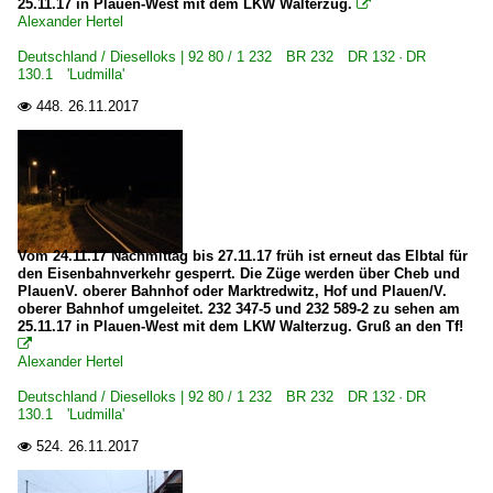
25.11.17 in Plauen-West mit dem LKW Walterzug.

Slowakei
Alexander Hertel
Deutschland / Dieselloks | 92 80 / 1 232 BR 232 DR 132 · DR
Dieselloks
130.1 'Ludmilla'
1 751 BR 751 · T 478.1 'Bardotka'
448.
26.11.2017

BR 781 · T 679.1 'Sergej'
E-Loks | Gleichstrom
7 131 BR 131 Doppellok
Vom 24.11.17 Nachmittag bis 27.11.17 früh ist erneut das Elbtal für
Tschechien
den Eisenbahnverkehr gesperrt. Die Züge werden über Cheb und
PlauenV. oberer Bahnhof oder Marktredwitz, Hof und Plauen/V.
oberer Bahnhof umgeleitet. 232 347-5 und 232 589-2 zu sehen am
Dampfloks
25.11.17 in Plauen-West mit dem LKW Walterzug. Gruß an den Tf!

BR 354.1 · kkStB 629
Alexander Hertel
BR 423.0 'Velký Býček'
Deutschland / Dieselloks | 92 80 / 1 232 BR 232 DR 132 · DR
130.1 'Ludmilla'
BR 434.2 · kkStB 170 Umbau 434.0
524.
26.11.2017

BR 464.2 'Rosnička'
BR 475.1 'Slechtična' ('Gräfin')