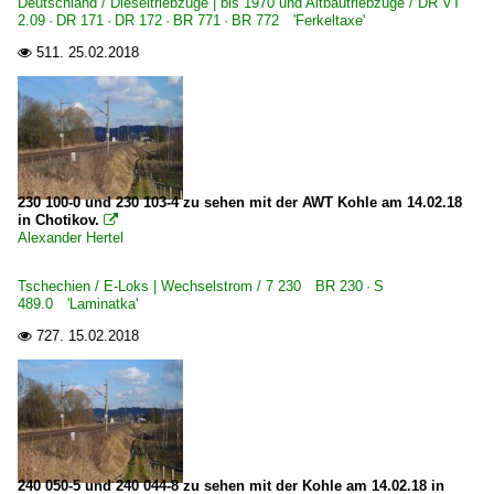
Deutschland / Dieseltriebzüge | bis 1970 und Altbautriebzüge / DR VT
1 203 BR 203.3 Umbau DR V 100.1
2.09 · DR 171 · DR 172 · BR 771 · BR 772 'Ferkeltaxe'
511.
25.02.2018

Bahnhöfe (A - E)
Dresden Hbf ·DH·
Bahntechnische Anlagen und Kunstbauten
Göltzschtalbrücke
230 100-0 und 230 103-4 zu sehen mit der AWT Kohle am 14.02.18
in Chotikov.

Dampfloks
Alexander Hertel
BR 01 DB 001 · DR 01.20 ·DRG-Einheitslok·
Tschechien / E-Loks | Wechselstrom / 7 230 BR 230 · S
BR 01.10 Öl DB 012 ·DB-Umbau·
489.0 'Laminatka'
BR 01.5 DR 01.15 ·DR-Rekolok·
727.
15.02.2018

BR 03 DB 003 · DR 03.2
BR 18.2 · 02 0201 ·DR-Reko-Schnellfahrlok·
BR 23.10 · DR 35.10
BR 38 DB 038 · DR 38.10-40 preuß. P8
240 050-5 und 240 044-8 zu sehen mit der Kohle am 14.02.18 in