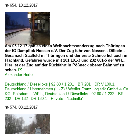
BB 37000 · 37500 ·Prima 3-System·
654.
10.12.2017

Elektrotriebzüge | HGV
TGV Duplex Rame 201-291
Österreich
Am 03.12.17 gab es einen Weihnachtssonderzug nach Thüringen
der IG Dampflok Nossen e.V. Der Zug fuhr von Nossen - Döbeln -
E-Loks
Gera nach Saalfeld in Thüringen und der erste Schnee fiel auch im
Flachland. Gefahren wurde mit 201 101-3 und 232 601-5 der WFL.
BR 1016 ·ES 64 U2· Taurus
Hier ist der Zug auf der Rückfahrt in Pößneck oberer Bahnhof zu
sehen.

BR 1042
Alexander Hertel
BR 1142
Deutschland / Dieselloks | 92 80 / 1 201 BR 201 DR V 100.1
,
Deutschland / Unternehmen (L - Z) / Wedler Franz Logistik GmbH & Co.
KG, Potsdam ·WFL·
,
Deutschland / Dieselloks | 92 80 / 1 232 BR
Polen
232 DR 132 · DR 130.1 Private 'Ludmilla'
574.
03.12.2017

Dieselloks
BR 232 3 640 Private