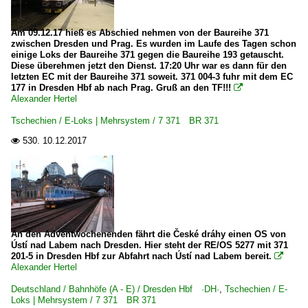
RailAdventure GmbH, München ·RADVE·
Railsystems RP GmbH, Gotha ·RPRS·
Am 09.12.17 hieß es Abschied nehmen von der Baureihe 371
zwischen Dresden und Prag. Es wurden im Laufe des Tagen schon
RBH Logistics GmbH, Gladbeck
einige Loks der Baureihe 371 gegen die Baureihe 193 getauscht.
Diese überehmen jetzt den Dienst. 17:20 Uhr war es dann für den
Starkenberger Baustoffwerke GmbH ·SBW·STARK·
letzten EC mit der Baureihe 371 soweit. 371 004-3 fuhr mit dem EC
177 in Dresden Hbf ab nach Prag. Gruß an den TF!!!

Stock - Transport - e. K., Inh. Michael Stock, Bodenheim
Alexander Hertel
SWT STAHLWERK Thüringen GmbH, Unterwellenborn
Tschechien / E-Loks | Mehrsystem / 7 371 BR 371
Triangula Logistik GmbH ·TRG·
530.
10.12.2017

TX Logistik AG, Troisdorf ·TXL·
Wedler Franz Logistik GmbH & Co. KG, Potsdam ·WFL·
Werksbahnen
Wismut-Werkbahnen (alle Strecken)
An den Adventwochenenden fährt die České dráhy einen OS von
Ústí nad Labem nach Dresden. Hier steht der RE/OS 5277 mit 371
201-5 in Dresden Hbf zur Abfahrt nach Ústí nad Labem bereit.

Frankreich
Alexander Hertel
Deutschland / Bahnhöfe (A - E) / Dresden Hbf ·DH·
,
Tschechien / E-
E-Loks | Mehrsystem
Loks | Mehrsystem / 7 371 BR 371