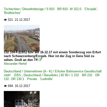
DeltaRail GmbH, Frankfurt (Oder) ·DELTA·
Tschechien / Dieseltriebzüge / 5 810 BR 810 · M 152.0 'Chcípák',
'Brotbüchse'
Deutsche Gleis- und Tiefbau GmbH ·DGT·
521.
21.12.2017
EfW-Verkehrsgesellschaft mbH, Frechen

Eisenbahngesellschaft Potsdam ·EGP·
Erfurter Bahnservice Gesellschaft mbH ·EBS·
Flex Bahndienstleistungen GmbH, Leipzig
Havelländische Eisenbahn AG ·HVLE·
132 334-4 (EBS) fuhr am 16.12.17 mit einem Sonderzug von Erfurt
Internationale Gesellschaft für Eisenbahnverkehr, Hersbr
nach Schwarzenberg/Erzgeb. Hier ist der Zug in Gera Süd zu
sehen. Gruß an den Tf!

Alexander Hertel
Unternehmen (L - Z)
Deutschland / Unternehmen (A - K) / Erfurter Bahnservice Gesellschaft
Leipziger Eisenbahnverkehrsgesellschaft mbH ·LEG·
mbH ·EBS·
,
Deutschland / Dieselloks | 92 80 / 1 232 BR 232 DR
132 · DR 130.1 Private 'Ludmilla'
Mitteldeutsche Eisenbahn GmbH, Schkopau ·MEG·
694.
16.12.2017

Muldental-Eisenbahnverkehrsgesellschaft mbH, Zwicka
Neckar-Schwarzwald-Alb Eisenbahnverkehrsgesellschaft
PRESS Eisenbahn-Bau- und Betriebsgesellschaft Pressnit