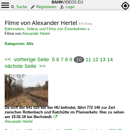
BAHN
VIDEOS.EU
Suche
Registrieren
Login
Filme von Alexander Hertel
879 Filme
Bahnvideos, Videos und Filme von Eisenbahnen
»
Filme von
Alexander Hertel
Kategorien: Alle
×
<<
vorherige Seite
5
6
7
8
9
10
11
12
13
14
Alle Kategorien
nächste Seite
>>
Belgien
Dieselloks
BR 76 ·Traxx DE·
Da sich der 641 020 bei der HU befindet, fährt 772 140 zur Zeit
Deutschland
zwischen Rottenbach und Katzhütte im Planverkehr. Hier zu sehen
am 19.02.18 bei Bechstedt.

Alexander Hertel
Bahndienstfahrzeuge | Triebfahrzeuge