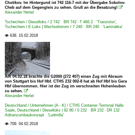
BR 41 DR 41.1 ·Reko-Lok·
Chotikov. Im Hintergund ist 742 116-7 mit der Übergabe Sokolov-
Cheb auf dem Gegengleis zu sehen. Gruß an die Besatzung!

BR 42 ·Kriegslok·
Alexander Hertel
BR 44 DB 044 · DR 44.0-2
Tschechien / Dieselloks / 2 742 BR 742 · T 466.2 'Tranzistor'
,
Tschechien / E-Loks | Wechselstrom / 7 240 BR 240 'Laminátka'
BR 50 DB 050-053 ·DB-Umbau·
638.
15.02.2018

BR 50 DR 50.35-37 ·DR-Rekolok·
BR 52 DR 52.1-7/52.9 ·Kriegslok·
BR 52.8 DR 52.8 ·DR-Rekolok·
BR 58.2-21 bad. sächs. württ. preuß. G 12
BR 86 DB 086 · DR 86.1
Am 04.02.18 brachte die G2000 (272 407) einen Zug mit Abraum
BR 95.0 DR 95.0/1 preuß. T20
von Stuttgart bis Hof Hbf. CTHS 232 002-8 hat ab Hof Hbf bis Gera
Hbf übernommen. Hier ist der Zug im verschneiten Hohenleuben
zu sehen.

Dampfloks | Schmalspur
Alexander Hertel
BR 99.750-752 · 7501-7528 sächs. IK Nr 1-54
Deutschland / Unternehmen (A - K) / CTHS Container Terminal Halle
Saale
,
Deutschland / Dieselloks | 92 80 / 0 232 BR 232 · DR 132
Adtranzumbaukonzept 'Ludmilla'
Dieselloks | 92 80
709.
04.02.2018

0 232 BR 232 · DR 132 Adtranzumbaukonzept 'Ludmill