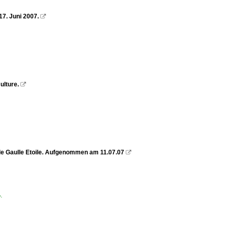
7. Juni 2007.

ulture.

de Gaulle Etoile. Aufgenommen am 11.07.07

P·