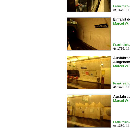
Frankreich 
1679.
11

Einfahrt 
Marcel W.
Frankreich 
1795.
11

Ausfahrt 
Aufgenom
Marcel W.
Frankreich 
1473.
11

Ausfahrt 
Marcel W.
Frankreich 
1380.
11
