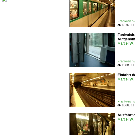
Frankreich 
1876.
11

Funiculai
Aufgenom
Marcel W.
Frankreich 
1508.
11

Einfahrt d
Marcel W.
Frankreich 
1866.
11

Ausfahrt 
Marcel W.