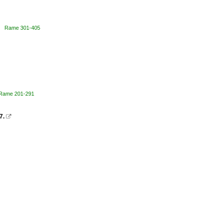
que Rame 301-405
 Rame 201-291
7.
