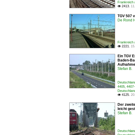
Frankreich
2413.
11

TGV 507 v
De Rond H
Frankreich 
2221.
15

Ein TGV E
Baden-Bade
Aufnahme 
Stefan B.
Deutschland
4405, 440
Deutschland
4125.
20

Der zweite
leicht ge
Stefan B.
Deutschland