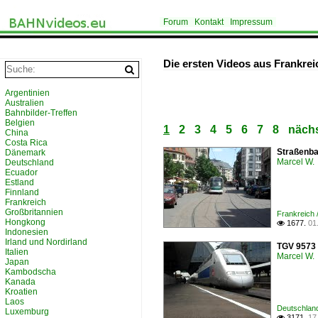
Forum
Kontakt
Impressum
Die ersten Videos aus Frankrei
Argentinien
Australien
Bahnbilder-Treffen
Belgien
1
2
3
4
5
6
7
8
nächs
China
Costa Rica
Straßenba
Dänemark
Marcel W.
Deutschland
Ecuador
Estland
Finnland
Frankreich
Großbritannien
Frankreich
Hongkong
1677.
01

Indonesien
Irland und Nordirland
TGV 9573 
Italien
Marcel W.
Japan
Kambodscha
Kanada
Kroatien
Laos
Deutschland
Luxemburg
3171.
17
