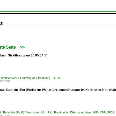
ch
te Seite
>>
hn in Straßbourg am 30.05.07

 / Stadtverkehr / Tramway de Strasbourg ·CTS·
.06.2007
aus Gare de l'Est (Paris) zur Weiterfahrt nach Stuttgart im Karlsruher Hbf. A
 / Bahnhöfe (F - K) / Karlsruhe Hbf ·RK·
,
Frankreich / Elektrotriebzüge | HGV / TGV 
.06.2007