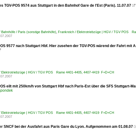
es TGV-POS 9574 aus Stuttgart in den Bahnhof Gare de l'Est (Paris). 11.07.07

/ Bahnhöfe / Paris (sonstige Bahnhöfe)
,
Frankreich / Elektrotriebzüge | HGV / TGV POS 
.07.2007
OS 9577 nach Stuttgart Hbf. Hier zusehen der TGV-POS wärend der Fahrt mit

 / Elektrotriebzüge | HGV / TGV POS Rame 4401-4405, 4407-4419 F+D+CH
.07.2007
OS eilt mit 250km/h von Stuttgart Hbf nach Paris-Est über die SFS Stuttgart-
spondek
 / Elektrotriebzüge | HGV / TGV POS Rame 4401-4405, 4407-4419 F+D+CH
.07.2007
er SNCF bei der Ausfahrt aus Paris Gare du Lyon. Aufgenommen am 01.08.07