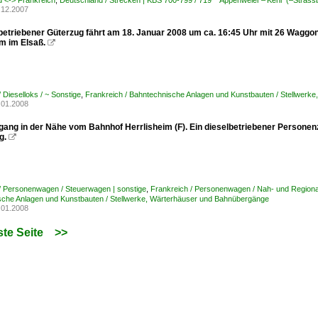
 <-> Frankreich
,
Deutschland / Strecken | KBS 700-799 / 719 Appenweier – Kehl (–Stras
.12.2007
lbetriebener Güterzug fährt am 18. Januar 2008 um ca. 16:45 Uhr mit 26 Waggon
im im Elsaß.

 Dieselloks / ~ Sonstige
,
Frankreich / Bahntechnische Anlagen und Kunstbauten / Stellwerk
.01.2008
ang in der Nähe vom Bahnhof Herrlisheim (F). Ein dieselbetriebener Personen
g.

/ Personenwagen / Steuerwagen | sonstige
,
Frankreich / Personenwagen / Nah- und Regiona
che Anlagen und Kunstbauten / Stellwerke, Wärterhäuser und Bahnübergänge
.01.2008
te Seite
>>