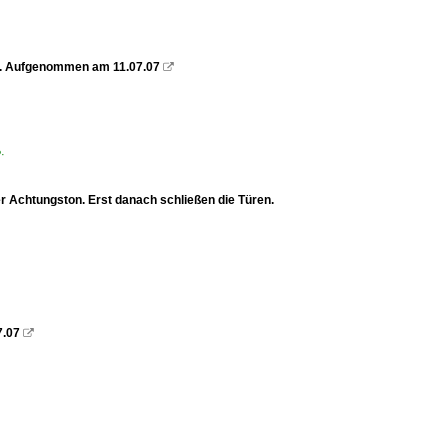
de. Aufgenommen am 11.07.07

P·
r Achtungston. Erst danach schließen die Türen.
7.07
