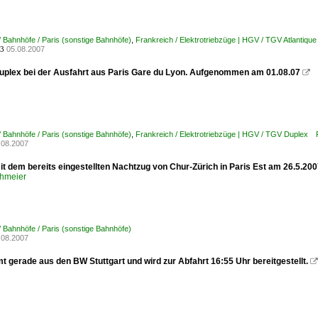
/ Bahnhöfe / Paris (sonstige Bahnhöfe)
,
Frankreich / Elektrotriebzüge | HGV / TGV Atlanti
05.08.2007
3
uplex bei der Ausfahrt aus Paris Gare du Lyon. Aufgenommen am 01.08.07

/ Bahnhöfe / Paris (sonstige Bahnhöfe)
,
Frankreich / Elektrotriebzüge | HGV / TGV Duplex
.08.2007
it dem bereits eingestellten Nachtzug von Chur-Zürich in Paris Est am 26.5.200
hmeier
/ Bahnhöfe / Paris (sonstige Bahnhöfe)
.08.2007
 gerade aus den BW Stuttgart und wird zur Abfahrt 16:55 Uhr bereitgestellt.
