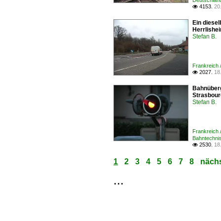
Deutschland
4153.
20

Ein diese
Herrlishe
Stefan B.
Frankreich /
2027.
18

Bahnüberg
Strasbour
Stefan B.
Frankreich 
Bahntechnis
2530.
18

1
2
3
4
5
6
7
8
nächs
...