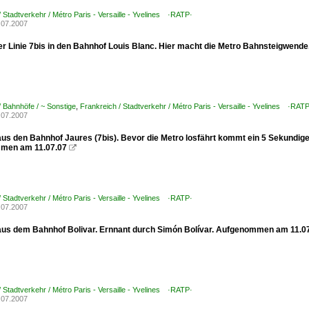
/ Stadtverkehr / Métro Paris - Versaille - Yvelines ·RATP·
.07.2007
der Linie 7bis in den Bahnhof Louis Blanc. Hier macht die Metro Bahnsteigwen
/ Bahnhöfe / ~ Sonstige
,
Frankreich / Stadtverkehr / Métro Paris - Versaille - Yvelines ·RAT
.07.2007
aus den Bahnhof Jaures (7bis). Bevor die Metro losfährt kommt ein 5 Sekundige
men am 11.07.07

/ Stadtverkehr / Métro Paris - Versaille - Yvelines ·RATP·
.07.2007
aus dem Bahnhof Bolivar. Ernnant durch Simón Bolívar. Aufgenommen am 11.0
/ Stadtverkehr / Métro Paris - Versaille - Yvelines ·RATP·
.07.2007