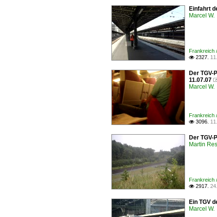
Einfahrt d
Marcel W.
Frankreich 
2327.
11

Der TGV-P
11.07.07
Marcel W.
Frankreich
3096.
11

Der TGV-P
Martin Re
Frankreich
2917.
24

Ein TGV d
Marcel W.