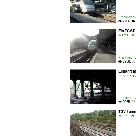
Frankreich 
2766.

 
Ein TGV-D
Marcel W.
Frankreich 
2938.
05

Einfahrt m
Lukas Buc
Frankreich 
2065.
18

TGV kommt
Marcel W.