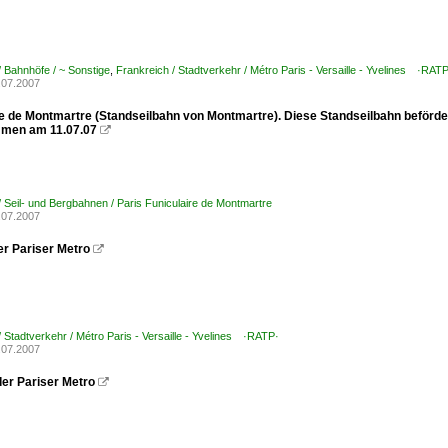
/ Bahnhöfe / ~ Sonstige
,
Frankreich / Stadtverkehr / Métro Paris - Versaille - Yvelines ·RAT
.07.2007
re de Montmartre (Standseilbahn von Montmartre). Diese Standseilbahn beförde
men am 11.07.07

/ Seil- und Bergbahnen / Paris Funiculaire de Montmartre
.07.2007
er Pariser Metro

/ Stadtverkehr / Métro Paris - Versaille - Yvelines ·RATP·
.07.2007
der Pariser Metro
