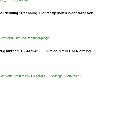
sburg) ·Europabahn·
s Richtung Strasbourg. Hier festgehalten in der Nähe von
e, Wärterhäuser und Bahnübergänge
zug fährt am 18. Januar 2008 um ca. 17:10 Uhr Richtung
lverkehr
,
Frankreich / Dieselloks / ~ Sonstige
,
Frankreich /