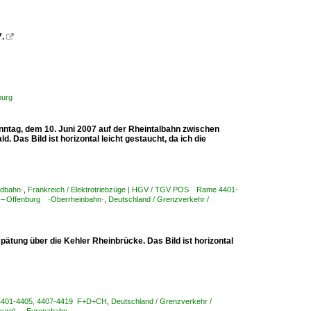
.

ourg
onntag, dem 10. Juni 2007 auf der Rheintalbahn zwischen
Das Bild ist horizontal leicht gestaucht, da ich die
ldbahn·
,
Frankreich / Elektrotriebzüge | HGV / TGV POS Rame 4401-
tt – Offenburg ·Oberrheinbahn·
,
Deutschland / Grenzverkehr /
rspätung über die Kehler Rheinbrücke. Das Bild ist horizontal
 4401-4405, 4407-4419 F+D+CH
,
Deutschland / Grenzverkehr /