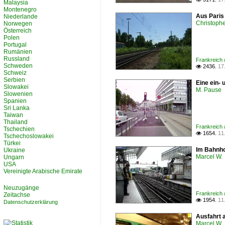
Malaysia
Montenegro
Aus Paris
Niederlande
Christophe
Norwegen
Österreich
Polen
Portugal
Rumänien
Russland
Frankreich
Schweden
2436.
17

Schweiz
Serbien
Eine ein- 
Slowakei
M. Pause
Slowenien
Spanien
Sri Lanka
Taiwan
Thailand
Frankreich 
Tschechien
1654.
11

Tschechoslowakei
Türkei
Im Bahnho
Ukraine
Marcel W.
Ungarn
USA
Vereinigte Arabische Emirate
Neuzugänge
Frankreich 
Zeitachse
1954.
11

Datenschutzerklärung
Ausfahrt 
Marcel W.