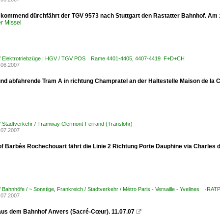
 kommend dürchfährt der TGV 9573 nach Stuttgart den Rastatter Bahnhof. Am 1
r Missel
 / Elektrotriebzüge | HGV / TGV POS Rame 4401-4405, 4407-4419 F+D+CH
.06.2007
und abfahrende Tram A in richtung Champratel an der Haltestelle Maison de la C
/ Stadtverkehr / Tramway Clermont-Ferrand (Translohr)
.07.2007
f Barbès Rochechouart fährt die Linie 2 Richtung Porte Dauphine via Charles 
/ Bahnhöfe / ~ Sonstige
,
Frankreich / Stadtverkehr / Métro Paris - Versaille - Yvelines ·RAT
.07.2007
aus dem Bahnhof Anvers (Sacré-Cœur). 11.07.07
