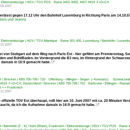
 / Elektrotriebzüge | HGV / TGV POS Rame 4401-4405, 4407-4419 F+D+CH
.09.2007
erlässt gegen 17.12 Uhr den Bahnhof Luxemburg in Richtung Paris am 14.10.07
ans und Jeanny
/ Elektrotriebzüge | HGV / TGV Atlantique Rame 301-405
,
Luxemburg / Bahnhöfe / Luxemb
.10.2007
st von Stuttgart auf dem Weg nach Paris Est - hier gefilmt am Premierentag, S
n und Bühl/Baden. Im Vordergrund die B3 neu, im Hintergrund der Schwarzwald. 
damals in 16:9 gemacht habe.

 / Strecken | KBS 700-799 / 720 Offenburg – Villingen – Singen (–Konstanz) ·Schwarzwa
7-4419 F+D+CH
,
Deutschland / Strecken | KBS 700-799 / 702 Karlsruhe – Ettlingen – Rasta
 <-> Frankreich
.12.2007
 offizielle TGV Est überhaupt, rollt hier am 10. Juni 2007 mit ca. 20 Minuten Ve
staucht, da ich die Aufnahme damals in 16:9 gemacht habe.

 / Bahnhöfe (F - K) / Kehl (Rhein)
,
Frankreich / Elektrotriebzüge | HGV / TGV POS Rame