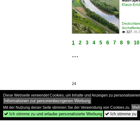
Main-Spes
Klaus-Eric
Deutschland
Aschaffenb
327.
05.

1
2
3
4
5
6
7
8
9
10
...
24
Diese Webseite verwendet Cookies, um Inhalte und Anzeigen zu personalisieren 
Informationen zur personenbezogenen Werbung
Mehr
Mit der Nutzung dieser Seite stimmen Sie der Verwendung von Cookies zu.
Ich stimme zu und erlaube personalisierte Werbung
Ich stimme zu

