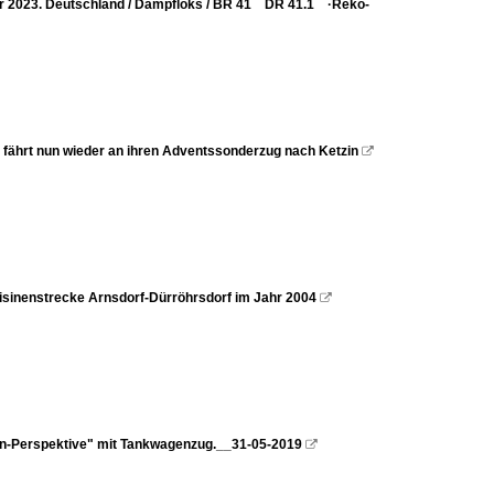
er 2023. Deutschland / Dampfloks / BR 41 DR 41.1 ·Reko-
 fährt nun wieder an ihren Adventssonderzug nach Ketzin

isinenstrecke Arnsdorf-Dürröhrsdorf im Jahr 2004

n-Perspektive" mit Tankwagenzug.__31-05-2019
