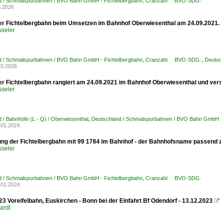
d / Schmalspurbahnen / BVO Bahn GmbH - Fichtelbergbahn, Cranzahl ·BVO·SDG·
3.2026
er Fichtelbergbahn beim Umsetzen im Bahnhof Oberwiesenthal am 24.09.2021.
sseler
d / Schmalspurbahnen / BVO Bahn GmbH - Fichtelbergbahn, Cranzahl ·BVO·SDG·
,
Deutsc
03.2026
er Fichtelbergbahn rangiert am 24.09.2021 im Bahnhof Oberwiesenthal und vers
sseler
 / Bahnhöfe (L - Q) / Oberwiesenthal
,
Deutschland / Schmalspurbahnen / BVO Bahn GmbH 
.01.2024
ng der Fichtelbergbahn mit 99 1784 im Bahnhof - der Bahnhofsname passend 
sseler
d / Schmalspurbahnen / BVO Bahn GmbH - Fichtelbergbahn, Cranzahl ·BVO·SDG·
.01.2024
3 Voreifelbahn, Euskirchen - Bonn bei der Einfahrt Bf Odendorf - 13.12.2023

ardt