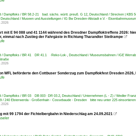
ufe
 / Dampfloks / BR 58.2-21 bad. sächs. württ. preuß. G 12
,
Deutschland / Strecken | KBS
,
Deutschland / Museen und Ausstellungen / IG Bw Dresden-Altstadt e.V. - Eisenbahnmuseu
4.2026
rt mit E 94 088 und 41 1144 während des Dresdner Dampfloktreffens 2026: hier
r, einmal nach Zustieg der Fahrgäste in Richtung Tharandter Steilrampe

ufe
d / Dampfloks / BR 41 DR 41.1 ·Reko-Lok·
,
Deutschland / Museumsbahnen / IGE Werra
Straße
4.2026
on WFL beförderte den Cottbuser Sonderzug zum Dampflokfest Dresden 2026, h
ufe
d / Dampfloks / BR 03 DB 003 · DR 03.2
,
Deutschland / Unternehmen (L - Z) / Wedler Fr
 / 240 Elsterwerda - Großenhain - Cossebaude - Dresden bitte neu unter 225 einsortieren
4.2026
 mit 99 1794 der Fichtelbergbahn in Niederschlag am 24.09.2021

sseler