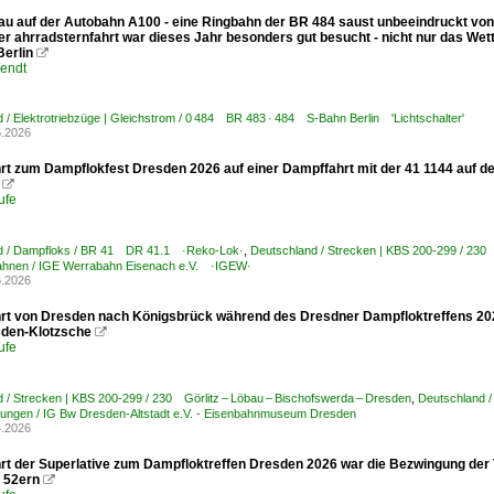
au auf der Autobahn A100 - eine Ringbahn der BR 484 saust unbeeindruckt vo
er ahrradsternfahrt war dieses Jahr besonders gut besucht - nicht nur das Wett
Berlin

endt
 / Elektrotriebzüge | Gleichstrom / 0 484 BR 483 · 484 S-Bahn Berlin 'Lichtschalter'
6.2026
rt zum Dampflokfest Dresden 2026 auf einer Dampffahrt mit der 41 1144 auf 

ufe
d / Dampfloks / BR 41 DR 41.1 ·Reko-Lok·
,
Deutschland / Strecken | KBS 200-299 / 230 
nen / IGE Werrabahn Eisenach e.V. ·IGEW·
6.2026
rt von Dresden nach Königsbrück während des Dresdner Dampfloktreffens 202
den-Klotzsche

ufe
 / Strecken | KBS 200-299 / 230 Görlitz – Löbau – Bischofswerda – Dresden
,
Deutschland 
lungen / IG Bw Dresden-Altstadt e.V. - Eisenbahnmuseum Dresden
4.2026
rt der Superlative zum Dampfloktreffen Dresden 2026 war die Bezwingung der T
n 52ern
