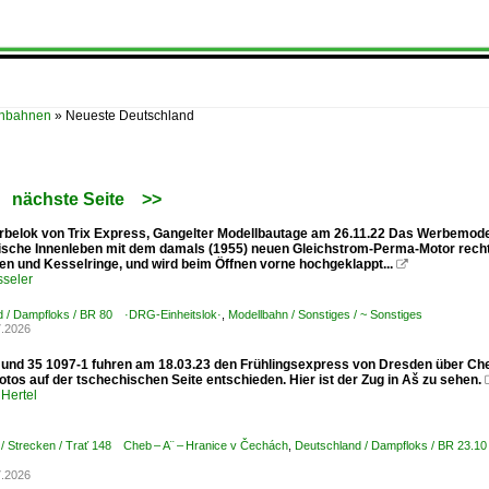
enbahnen
»
Neueste Deutschland
nächste Seite
>>
belok von Trix Express, Gangelter Modellbautage am 26.11.22 Das Werbemodell 
ische Innenleben mit dem damals (1955) neuen Gleichstrom-Perma-Motor recht 
gen und Kesselringe, und wird beim Öffnen vorne hochgeklappt...

sseler
d / Dampfloks / BR 80 ·DRG-Einheitslok·
,
Modellbahn / Sonstiges / ~ Sonstiges
7.2026
 und 35 1097-1 fuhren am 18.03.23 den Frühlingsexpress von Dresden über Chem
otos auf der tschechischen Seite entschieden. Hier ist der Zug in Aš zu sehen.
Hertel
/ Strecken / Trať 148 Cheb – A¨ – Hranice v Čechách
,
Deutschland / Dampfloks / BR 23.10
7.2026