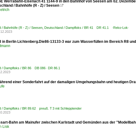
IGE Werrabahn-Eisenach 41 1144-9 in den Bahnhof von Seesen am 02. Dezemb
chland / Bahnhöfe (R - Z) / Seesen

etrich
 / Bahnhöfe (R - Z) / Seesen
,
Deutschland / Dampfloks / BR 41 DR 41.1 ·Reko-Lok·
.12.2023
3 in Berlin Lichtenberg.Die86-13133-3 war zum Wasserfüllen im Bereich R8 und
stmann
d / Dampfloks / BR 86 DB 086 · DR 86.1
12.2023
ährend einer Sonderfahrt auf der damaligen Umgehungsbahn und heutigen Dra
ufe
 / Dampfloks / BR 89.62 preuß. T 3 mit Schlepptender
10.2023
sart-Bahn am Mainufer zwischen Karlstadt und Gemünden aus der "Modellbah
h Lisk