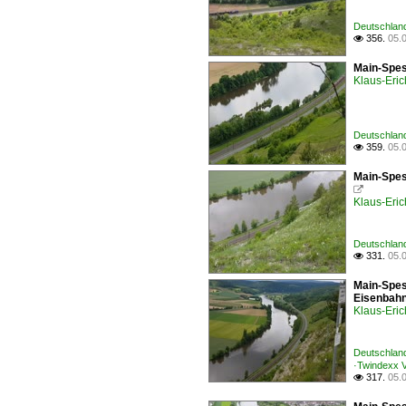
Deutschland
356.
05.

Main-Spes
Klaus-Eric
Deutschlan
359.
05.

Main-Spes

Klaus-Eric
Deutschland
331.
05.

Main-Spes
Eisenbahn
Klaus-Eric
Deutschlan
·Twindexx V
317.
05.
