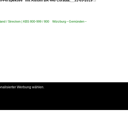
n-Perspektive" mit Alstom BR 440 Coradia.__31-05-2019

land / Strecken | KBS 800-999 / 800 Würzburg – Gemünden –
onalisierter Werbung wählen.