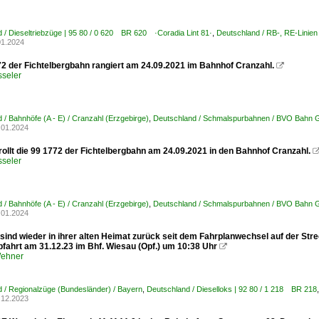
 / Dieseltriebzüge | 95 80 / 0 620 BR 620 ·Coradia Lint 81·
,
Deutschland / RB-, RE-Linie
01.2024
72 der Fichtelbergbahn rangiert am 24.09.2021 im Bahnhof Cranzahl.

sseler
 / Bahnhöfe (A - E) / Cranzahl (Erzgebirge)
,
Deutschland / Schmalspurbahnen / BVO Bahn
.01.2024
ollt die 99 1772 der Fichtelbergbahn am 24.09.2021 in den Bahnhof Cranzahl.
sseler
 / Bahnhöfe (A - E) / Cranzahl (Erzgebirge)
,
Deutschland / Schmalspurbahnen / BVO Bahn
.01.2024
 sind wieder in ihrer alten Heimat zurück seit dem Fahrplanwechsel auf der S
bfahrt am 31.12.23 im Bhf. Wiesau (Opf.) um 10:38 Uhr

Wehner
 / Regionalzüge (Bundesländer) / Bayern
,
Deutschland / Dieselloks | 92 80 / 1 218 BR 218
.12.2023