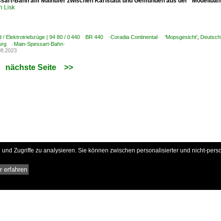
sart-Bahn am Mainufer zwischen Karlstadt und Gemünden aus der "Modellbah
h Lisk
 / Elektrotriebzüge | 94 80 / 0 440 BR 440 ·Coradia Continental· 'Mopsgesicht'
,
Deutsch
urg ·Main-Spessart-Bahn·
08.2023
nächste Seite
>>
und Zugriffe zu analysieren. Sie können zwischen personalisierter und nicht-pers
 erfahren