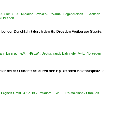
 500-599 / 510 Dresden – Zwickau – Werdau Bogendreieck ·Sachsen-
m Dresden
 bei der Durchfahrt durch den Hp Dresden Freiberger Straße,
bahn Eisenach e.V. ·IGEW·
,
Deutschland / Bahnhöfe (A - E) / Dresden
ier bei der Durchfahrt durch den Hp Dresden Bischofsplatz

anz Logistik GmbH & Co. KG, Potsdam ·WFL·
,
Deutschland / Strecken |