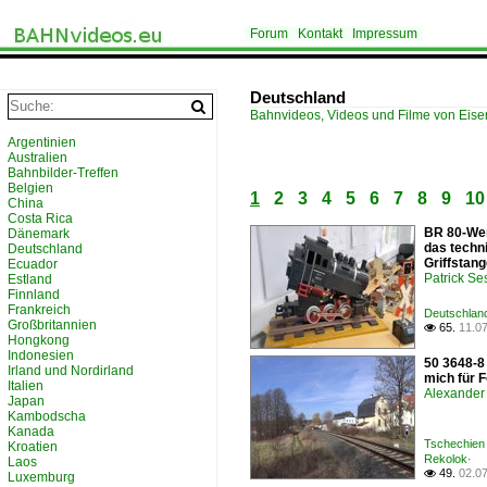
Forum
Kontakt
Impressum
Deutschland
Bahnvideos, Videos und Filme von Eis
Argentinien
Australien
Bahnbilder-Treffen
Belgien
1
2
3
4
5
6
7
8
9
10
China
Costa Rica
BR 80-Wer
Dänemark
das techn
Deutschland
Griffstan
Ecuador
Patrick Se
Estland
Finnland
Frankreich
Deutschlan
Großbritannien
65.
11.0

Hongkong
Indonesien
50 3648-8
Irland und Nordirland
mich für F
Italien
Alexander 
Japan
Kambodscha
Kanada
Tschechien 
Kroatien
Rekolok·
Laos
49.
02.0

Luxemburg