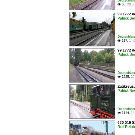
Deutschlan
68.
28.0

99 1772 d
Patrick Se
Deutschlan
117.
14.

99 1772 d
Patrick Se
Deutschland
1225.
20

Zugkreuzu
Patrick Se
Deutschlan
1144.
14

620 019 S2
Rolf Reinh