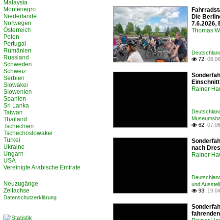
Malaysia
Montenegro
Fahrradst
Niederlande
Die Berlin
Norwegen
7.6.2026, 
Österreich
Thomas W
Polen
Portugal
Rumänien
Deutschland
Russland
72.
08.0

Schweden
Schweiz
Sonderfah
Serbien
Einschnitt
Slowakei
Rainer Ha
Slowenien
Spanien
Sri Lanka
Deutschlan
Taiwan
Museumsbah
Thailand
62.
07.0

Tschechien
Tschechoslowakei
Türkei
Sonderfah
Ukraine
nach Dres
Ungarn
Rainer Ha
USA
Vereinigte Arabische Emirate
Deutschland
Neuzugänge
und Ausstel
Zeitachse
93.
19.0

Datenschutzerklärung
Sonderfah
fahrende