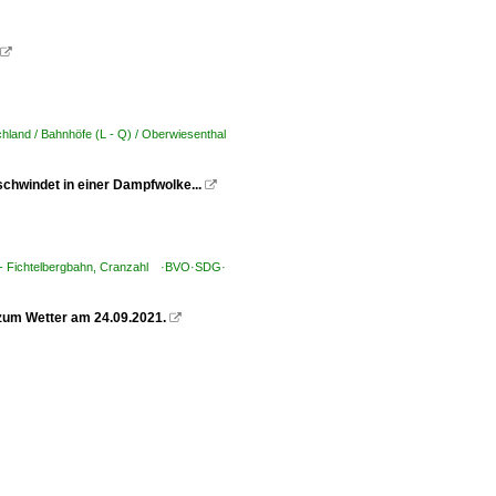

hland / Bahnhöfe (L - Q) / Oberwiesenthal
chwindet in einer Dampfwolke...

- Fichtelbergbahn, Cranzahl ·BVO·SDG·
zum Wetter am 24.09.2021.
