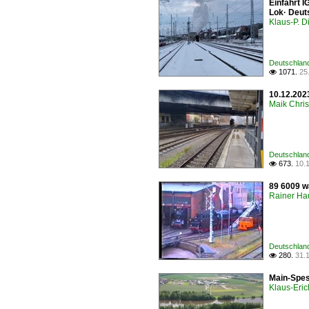
Einfahrt 
Lok· Deuts
Klaus-P. Di
Deutschland
1071.
25

10.12.202
Maik Chri
Deutschlan
673.
10.

89 6009 w
Rainer Ha
Deutschland
280.
31.

Main-Spes
Klaus-Eric