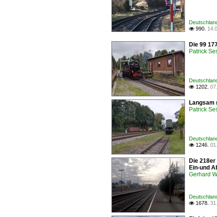
Deutschland
990.
14.

Die 99 17
Patrick Se
Deutschland
1202.
07

Langsam r
Patrick Se
Deutschland
1246.
01

Die 218er
Ein-und A
Gerhard 
Deutschland
1678.
31
