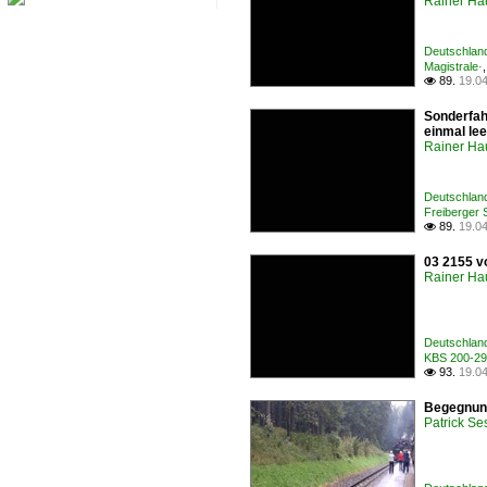
Rainer Ha
Deutschland
Magistrale·
89.
19.0

Sonderfah
einmal lee
Rainer Ha
Deutschlan
Freiberger 
89.
19.0

03 2155 v
Rainer Ha
Deutschlan
KBS 200-299
93.
19.0

Begegnung
Patrick Se