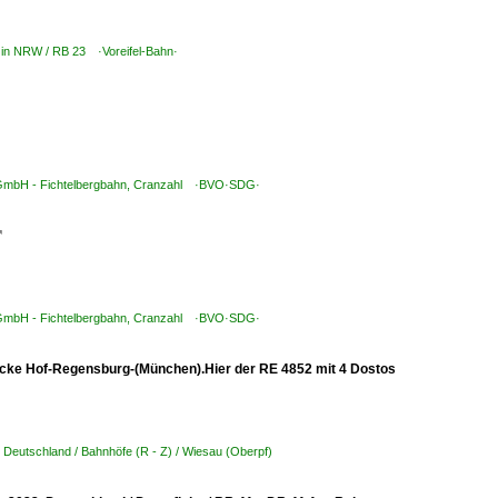
n in NRW / RB 23 ·Voreifel-Bahn·
 GmbH - Fichtelbergbahn, Cranzahl ·BVO·SDG·

 GmbH - Fichtelbergbahn, Cranzahl ·BVO·SDG·
trecke Hof-Regensburg-(München).Hier der RE 4852 mit 4 Dostos
,
Deutschland / Bahnhöfe (R - Z) / Wiesau (Oberpf)