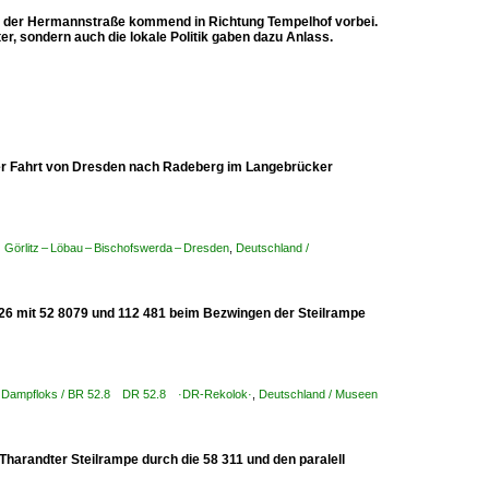
n der Hermannstraße kommend in Richtung Tempelhof vorbei.
er, sondern auch die lokale Politik gaben dazu Anlass.
der Fahrt von Dresden nach Radeberg im Langebrücker
Görlitz – Löbau – Bischofswerda – Dresden
,
Deutschland /
6 mit 52 8079 und 112 481 beim Bezwingen der Steilrampe
/ Dampfloks / BR 52.8 DR 52.8 ·DR-Rekolok·
,
Deutschland / Museen
harandter Steilrampe durch die 58 311 und den paralell