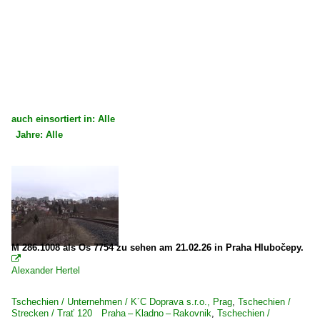
auch einsortiert in: Alle
Jahre: Alle
×
×
Alle Kategorien
Alle Jahre
Tschechien
2020
Dieselloks
2021
2 740 BR 740 · T 448.0 'Tranzistor' Private
2023
M 286.1008 als Os 7754 zu sehen am 21.02.26 in Praha Hlubočepy.

2 749 BR 749 · T 478.1 'Bardotka' mit elektr. Zugheizun
2026
Alexander Hertel
2 749 BR 749 · T 478.2 'Bardotka' ohne Zugheizanlage 
Tschechien / Unternehmen / K´C Doprava s.r.o., Prag
,
Tschechien /
2 751 BR 751 · T 478.1 'Bardotka'
Strecken / Trať 120 Praha – Kladno – Rakovnik
,
Tschechien /