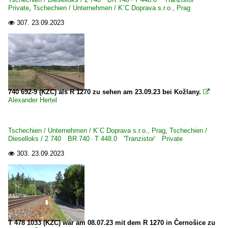
Private
,
Tschechien / Unternehmen / K´C Doprava s.r.o., Prag
307.
23.09.2023

740 692-9 (KZC) als R 1270 zu sehen am 23.09.23 bei Kožlany.

Alexander Hertel
Tschechien / Unternehmen / K´C Doprava s.r.o., Prag
,
Tschechien /
Dieselloks / 2 740 BR 740 · T 448.0 'Tranzistor' Private
303.
23.09.2023

T 478 1033 (KZC) war am 08.07.23 mit dem R 1270 in Černošice zu