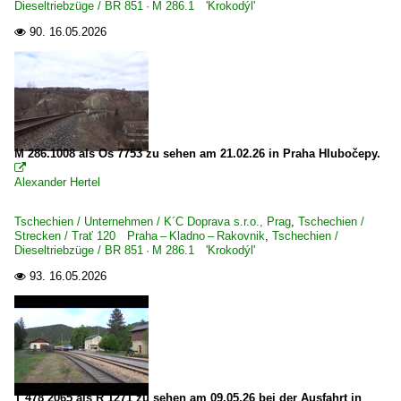
Dieseltriebzüge / BR 851 · M 286.1 'Krokodýl'
Dieseltriebzüge
90.
16.05.2026

BR 851 · M 286.1 'Krokodýl'
Strecken
Trať 120 Praha – Kladno – Rakovnik
Trať 170 Praha – Beroun – Plzeň – Cheb
M 286.1008 als Os 7753 zu sehen am 21.02.26 in Praha Hlubočepy.

Trať 174 Beroun – Rakovník
Alexander Hertel
Tschechien / Unternehmen / K´C Doprava s.r.o., Prag
,
Tschechien /
Strecken / Trať 120 Praha – Kladno – Rakovnik
,
Tschechien /
Dieseltriebzüge / BR 851 · M 286.1 'Krokodýl'
93.
16.05.2026

T 478 2065 als R 1271 zu sehen am 09.05.26 bei der Ausfahrt in