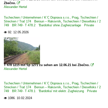
Zbečno.

Alexander Hertel
Tschechien / Unternehmen / K´C Doprava s.r.o., Prag
,
Tschechien /
Strecken / Trať 174 Beroun – Rakovník
,
Tschechien / Dieselloks / 2
749 BR 749 · T 478.2 'Bardotka' ohne Zugheizanlage Private
92.
12.05.2026

T 478 1215 mit Sp 1271 zu sehen am 12.06.21 bei Zbečno.

Alexander Hertel
Tschechien / Unternehmen / K´C Doprava s.r.o., Prag
,
Tschechien /
Strecken / Trať 174 Beroun – Rakovník
,
Tschechien / Dieselloks / 2
749 BR 749 · T 478.1 'Bardotka' mit elektr. Zugheizung Private
1086.
10.02.2024
