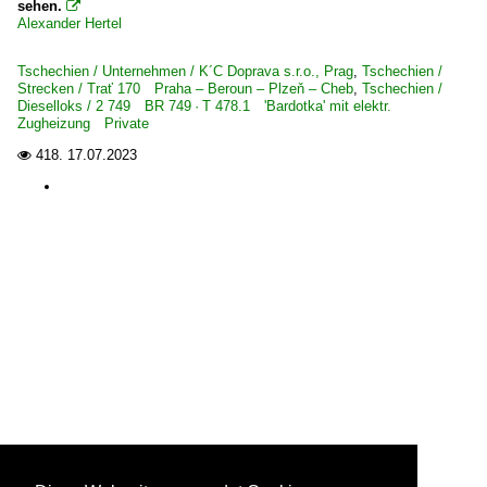
sehen.

Alexander Hertel
Tschechien / Unternehmen / K´C Doprava s.r.o., Prag
,
Tschechien /
Strecken / Trať 170 Praha – Beroun – Plzeň – Cheb
,
Tschechien /
Dieselloks / 2 749 BR 749 · T 478.1 'Bardotka' mit elektr.
Zugheizung Private
418.
17.07.2023
