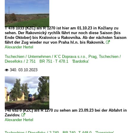
T 478 1033 (KZC) als R 1270 ist hier am 01.10.23 in Kožlany zu
sehen. Der Rakovnický rychlík fährt nur noch diese Saison (bis
Ende Oktober) bis Kralovice u Rakovníka. Ab der nächsten Saison
fährt der Zug wieder nur von Praha hl.n. bis Rakovnik.

Alexander Hertel
Tschechien / Unternehmen / K´C Doprava s.r.o., Prag
,
Tschechien /
Dieselloks / 2 751 BR 751 · T 478.1 'Bardotka'
340.
03.10.2023

740 692-9 (KZC) als R 1270 zu sehen am 23.09.23 bei der Abfahrt in
Zavidov.

Alexander Hertel
Tschechien / Dieselloks / 2 740 BR 740 · T 448.0 'Tranzistor'